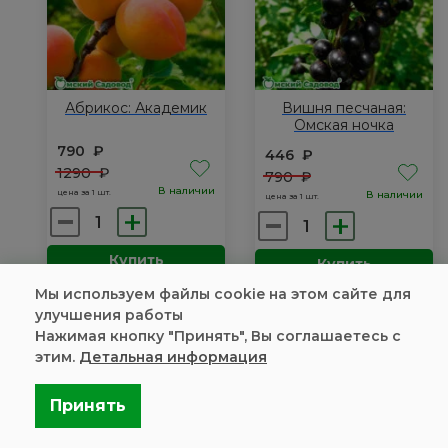
Абрикос: Академик
Вишня песчаная:
Омская ночка
790
₽
446
₽
1290
₽
790
₽
В наличии
цена за 1 шт.
В наличии
цена за 1 шт.
Количество
Количество
товара
товара
Купить
Купить
Абрикос:
Вишня
Академик
Мы используем файлы cookie на этом сайте для
песчаная:
улучшения работы
Омская
-40 С
Нажимая кнопку "Принять", Вы соглашаетесь с
ночка
этим.
Детальная информация
Принять