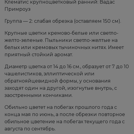
Клематис крупноцветковый ранний: Вадас
Примроуз
Группа — 2: слабая обрезка (оставляем 150 см).
Крупные цветки кремово-белые или светло-
желто-зеленые. Пыльники светло-желтые на
белых или кремовых тычиночных нитях. Имеет
приятный стойкий аромат.
Диаметр цветка от 14 до 16 см., образует от 7 до 10
чашелистиков, эллиптической или
обратнояйцевидной формы, у основания
заходят один на другой, изогнутые внутрь, с
заостренными кончиками.
Обильно цветет на побегах прошлого года с
конца мая по июнь, а после обрезки повторное
обильное цветение на побегах текущего года c
августа по сентябрь.