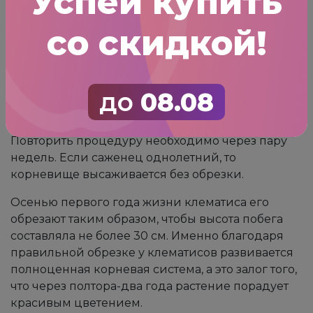
Успей купить
для цветущих кустарников, какие как Покон или
Агрикол.
со скидкой!
Правила обрезки
Очень важно – не забыть обрезать побеги
клематиса сразу после посадки 2 летнего
до
08.08
саженца. Делать это нужно радикальным
образом, оставив буквально 2-3 почки снизу.
Повторить процедуру необходимо через пару
недель. Если саженец однолетний, то
корневище высаживается без обрезки.
Осенью первого года жизни клематиса его
обрезают таким образом, чтобы высота побега
составляла не более 30 см. Именно благодаря
правильной обрезке у клематисов развивается
полноценная корневая система, а это залог того,
что через полтора-два года растение порадует
красивым цветением.