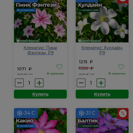
Клематис: Пинк
Клематис: Хулдайн,
Фэнтези, Р9
Р9
1215
₽
1550
₽
1071
₽
В наличии
В наличии
цена за 1 шт.
цена за 1 шт.
Количество
Количество
товара
товара
Купить
Купить
Клематис:
Клематис:
Пинк
Хулдайн,
Фэнтези,
Р9
-34 С
-31 С
Р9