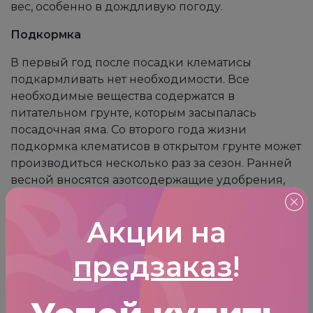
вес, особенно в дождливую погоду.
Подкормка
В первый год после посадки клематисы
подкармливать нет необходимости. Все
необходимые вещества содержатся в
питательном грунте, которым засыпалась
посадочная яма. Со второго года жизни
подкормка клематисов в открытом грунте может
производиться несколько раз за сезон. Ранней
весной вносятся азотсодержащие удобрения,
стимулирующие быстрый рост побегов
растения и усиленный набор им зеленой массы.
Акции на
В период созревания бутонов кусты клематисов
подкармливают удобрениями с содержанием
предзаказ
!
калия, а после цветения вносят подкормки с
содержанием фосфора. Нередко садоводы
используют специализированные удобрения