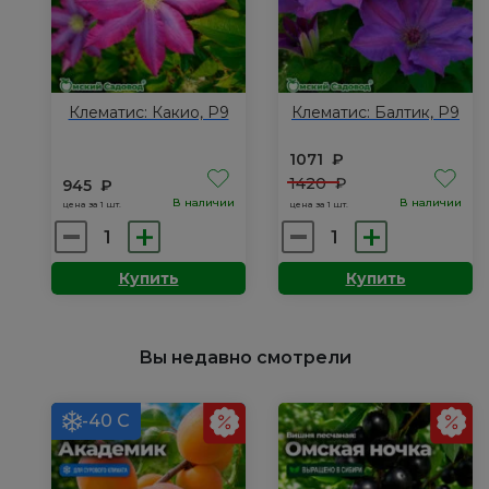
Клематис: Какио, Р9
Клематис: Балтик, Р9
1071
₽
1420
₽
945
₽
В наличии
В наличии
цена за 1 шт.
цена за 1 шт.
Количество
Количество
товара
товара
Купить
Купить
Клематис:
Клематис:
Какио,
Балтик,
Р9
Р9
Вы недавно смотрели
-40 С