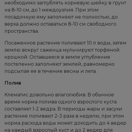
необходимо заглублять корневую шейку в грунт
на 8-10 см, до 1 междоузлия. При этом
посадочную яму заполняют не полностью, до
верха должно оставаться 8-10 см свободного
пространства.
Посаженное растение поливают 10 л воды, затем
землю вокруг саженца мульчируют торфяной
крошкой. Оставшееся в земле углубление
постепенно заполняют землей, равномерно
подсыпая ее в течение весны и лета.
Полив
Клематис довольно влаголюбив. В обычное
время норма полива одного взрослого куста
составляет 1-2 ведра. В периоды жары и засухи
растение поливают 2-3 раза в неделю, при этом
норма расхода воды может доходить до 4 ведер
на каждый взрослый куст и до 2 ведер для