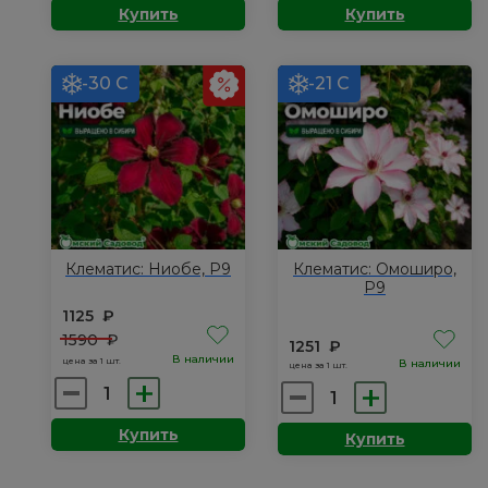
Купить
Купить
Клематис:
Клематис:
Бернинг
Вадас
Лав,
Примроуз,
-30 С
-21 С
Р9
Р9
Клематис: Ниобе, Р9
Клематис: Омоширо,
Р9
1125
₽
1590
₽
1251
₽
В наличии
цена за 1 шт.
В наличии
цена за 1 шт.
Количество
Количество
товара
товара
Купить
Купить
Клематис:
Клематис:
Ниобе,
Омоширо,