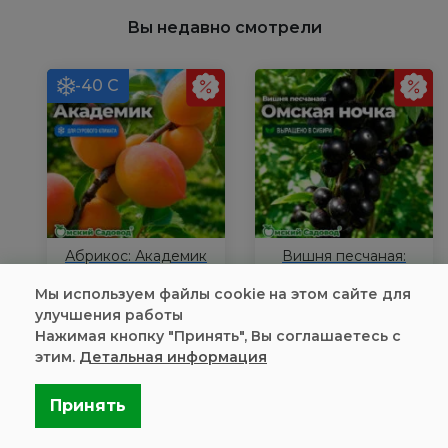
Р9
Р9
Вы недавно смотрели
-40 С
Абрикос: Академик
Вишня песчаная:
Омская ночка
Мы используем файлы cookie на этом сайте для
790
₽
446
₽
улучшения работы
1290
₽
790
₽
Нажимая кнопку "Принять", Вы соглашаетесь с
В наличии
цена за 1 шт.
В наличии
цена за 1 шт.
этим.
Детальная информация
Количество
Количество
товара
товара
Принять
Купить
Купить
Абрикос:
Вишня
Академик
песчаная: