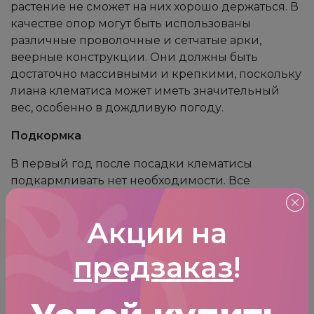
растение не сможет на них хорошо держаться. В
качестве опор могут быть использованы
различные проволочные и сетчатые арки,
веерные конструкции. Они должны быть
достаточно массивными и крепкими, поскольку
лиана клематиса может иметь значительный
вес, особенно в дождливую погоду.
Подкормка
В первый год после посадки клематисы
подкармливать нет необходимости. Все
необходимые вещества содержатся в
питательном грунте, которым засыпалась
Акции на
посадочная яма. Со второго года жизни
подкормка клематисов в открытом грунте может
предзаказ
!
производиться несколько раз за сезон. Ранней
весной вносятся азотсодержащие удобрения,
стимулирующие быстрый рост побегов