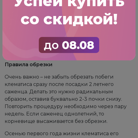
Успей купить
растения и усиленный набор им зеленой массы.
В период созревания бутонов кусты клематисов
со скидкой!
подкармливают удобрениями с содержанием
калия, а после цветения вносят подкормки с
содержанием фосфора. Нередко садоводы
используют специализированные удобрения
до
08.08
для цветущих кустарников, какие как Покон или
Агрикол.
Правила обрезки
Очень важно – не забыть обрезать побеги
клематиса сразу после посадки 2 летнего
саженца. Делать это нужно радикальным
образом, оставив буквально 2-3 почки снизу.
Повторить процедуру необходимо через пару
недель. Если саженец однолетний, то
корневище высаживается без обрезки.
Осенью первого года жизни клематиса его