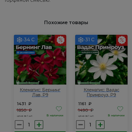
торфяной смесью.
Похожие товары
-34 С
-31 С
Клематис: Бернинг
Клематис: Вадас
Лав, Р9
Примроуз, Р9
1431
₽
1161
₽
1850
₽
1490
₽
В наличии
В наличии
цена за 1 шт.
цена за 1 шт.
Количество
Количество
товара
товара