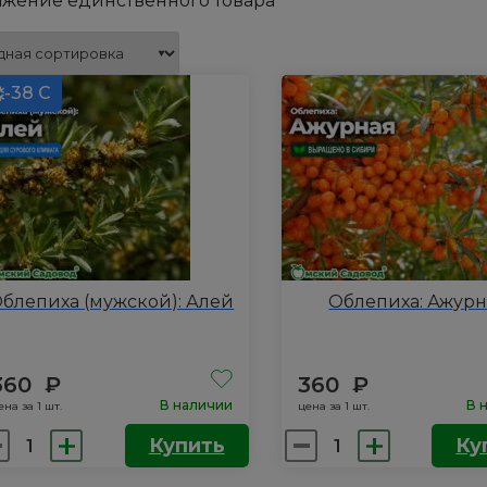
жение единственного товара
-38 С
блепиха (мужской): Алей
Облепиха: Ажур
360
₽
360
₽
В наличии
В 
ена за 1 шт.
цена за 1 шт.
личество
Количество
Купить
Ку
вара
товара