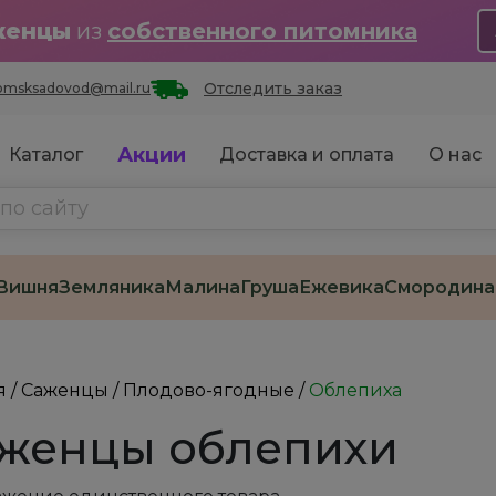
женцы
из
собственного питомника
Отследить заказ
omsksadovod@mail.ru
Акции
Каталог
Доставка и оплата
О нас
Вишня
Земляника
Малина
Груша
Ежевика
Смородина
я
/
Саженцы
/
Плодово-ягодные
/
Облепиха
женцы облепихи