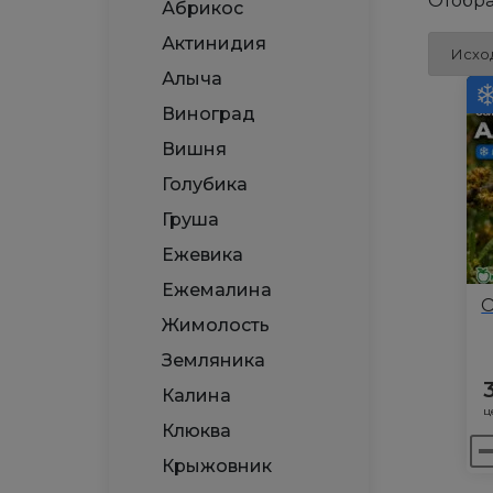
Отобра
Абрикос
Актинидия
Алыча
Виноград
Вишня
Голубика
Груша
Ежевика
Ежемалина
О
Жимолость
Земляника
Калина
ц
Клюква
Ко
Крыжовник
то