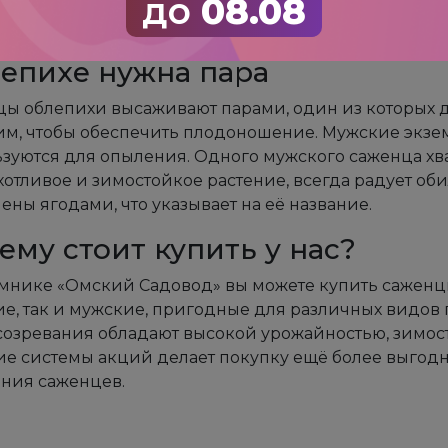
до
08.08
щать воспалительные процессы. Ягоды облепихи по
 делают варенье, компоты, сок и добавляют в чай.
епихе нужна пара
ы облепихи высаживают парами, один из которых д
м, чтобы обеспечить плодоношение. Мужские экзем
зуются для опыления. Одного мужского саженца хват
отливое и зимостойкое растение, всегда радует об
ены ягодами, что указывает на её название.
ему стоит купить у нас?
мнике «Омский Садовод» вы можете купить саженцы
е, так и мужские, пригодные для различных видов 
созревания обладают высокой урожайностью, зимост
е системы акций делает покупку ещё более выгодно
ния саженцев.