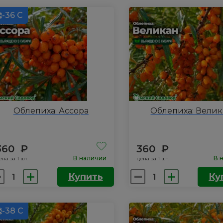
лепиха
Облепиха:
ужской):
-36 С
Ажурная
лей
Облепиха: Ассора
Облепиха: Вели
360
₽
360
₽
В наличии
В 
ена за 1 шт.
цена за 1 шт.
личество
Количество
Купить
Ку
вара
товара
лепиха:
Облепиха:
сора
-38 С
Великан