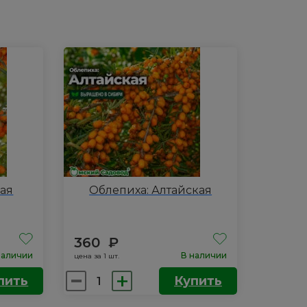
ная
Облепиха: Алтайская
360
₽
наличии
В наличии
цена за 1 шт.
Количество
пить
Купить
товара