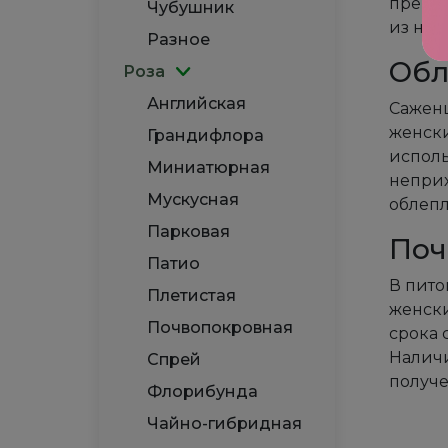
прекра
Чубушник
из них
Разное
Обл
Роза
Английская
Саженц
женски
Грандифлора
исполь
Миниатюрная
неприх
Мускусная
облепл
Парковая
Поч
Патио
В пито
Плетистая
женски
Почвопокровная
срока 
Наличи
Спрей
получе
Флорибунда
Чайно-гибридная