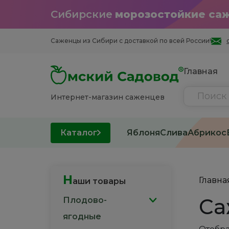
Сибирские
морозостойкие са
Саженцы из Cибири с доставкой по всей России!
Главная
Интернет-магазин саженцев
Каталог
Яблоня
Слива
Абрикос
Н
Главна
аши товары
Са
Плодово-
ягодные