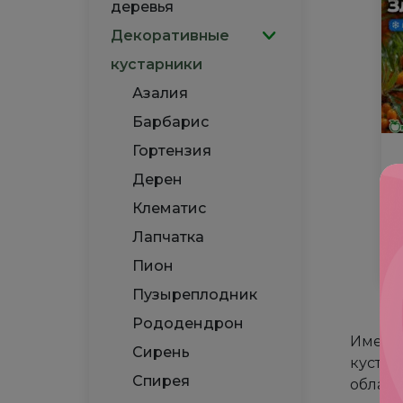
деревья
Декоративные
кустарники
Азалия
Барбарис
Гортензия
Дерен
Клематис
Лапчатка
ц
Пион
Ко
то
Пузыреплодник
Об
Рододендрон
Зл
Иметь 
Сирень
кустар
Спирея
облада