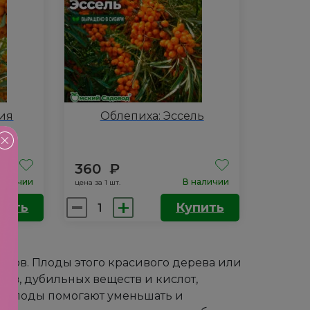
дия
Облепиха: Эссель
!
360
₽
наличии
В наличии
цена за 1 шт.
Количество
пить
Купить
товара
Облепиха:
Эссель
одов. Плоды этого красивого дерева или
ов, дубильных веществ и кислот,
и плоды помогают уменьшать и