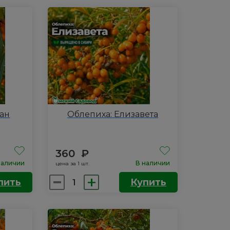
Облепиха:
Алтайская
кан
Облепиха: Елизавета
360
₽
наличии
В наличии
цена за 1 шт.
Количество
пить
Купить
товара
Облепиха:
Елизавета