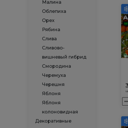
Об
Малина
(м
Облепиха
А
Орех
Рябина
Слива
Сливово-
вишневый гибрид
Смородина
Черемуха
Черешня
ц
Яблоня
Ко
Яблоня
то
колоновидная
Об
Декоративные
Ас