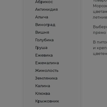
Товаро
Абрикос
Морозн
Актинидия
цветам
Алыча
летние
Виноград
Выбери
Вишня
прямо 
Голубика
В пито
Груша
и креп
цветен
Ежевика
Ежемалина
Жимолость
Земляника
Калина
Клюква
Крыжовник