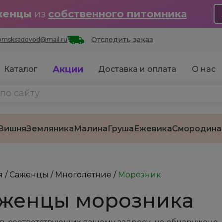
женцы
из
собственного питомника
Отследить заказ
omsksadovod@mail.ru
Акции
Каталог
Доставка и оплата
О нас
Вишня
Земляника
Малина
Груша
Ежевика
Смородина
я
/
Саженцы
/
Многолетние
/
Морозник
женцы морозника