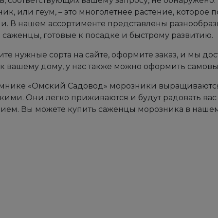
в, соответствующих вашему запросу, не обнаружено.
ик, или геум, – это многолетнее растение, которо
и. В нашем ассортименте представлены разнообразн
 саженцы, готовые к посадке и быстрому развитию.
те нужные сорта на сайте, оформите заказ, и мы до
к вашему дому, у нас также можно оформить самовы
мнике «Омский Садовод» морозники выращиваются 
кими. Они легко приживаются и будут радовать ва
ием. Вы можете купить саженцы морозника в нашем