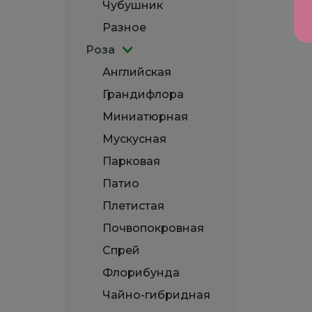
Чубушник
Разное
Роза
Английская
Грандифлора
Миниатюрная
Мускусная
Парковая
Патио
Плетистая
Почвопокровная
Спрей
Флорибунда
Чайно-гибридная