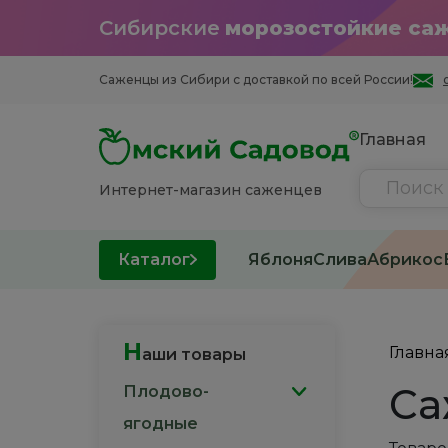
Сибирские
морозостойкие са
Саженцы из Cибири с доставкой по всей России!
Главная
Интернет-магазин саженцев
Каталог
Яблоня
Слива
Абрикос
Н
Главна
аши товары
Са
Плодово-
ягодные