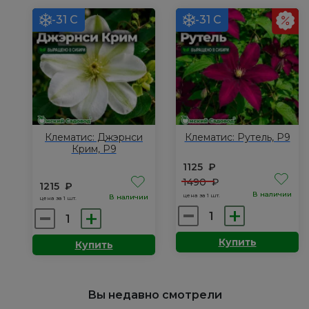
Куин,
Хайбрид,
-31 С
-31 С
Р9
Р9
Клематис: Джэрнси
Клематис: Рутель, Р9
Крим, Р9
1125
₽
1490
₽
1215
₽
В наличии
цена за 1 шт.
В наличии
цена за 1 шт.
Количество
Количество
товара
товара
Купить
Купить
Клематис:
Клематис:
Рутель,
Джэрнси
Р9
Крим,
Вы недавно смотрели
Р9