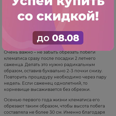
Успей купить
подкармливают удобрениями с содержанием
калия, а после цветения вносят подкормки с
со скидкой!
содержанием фосфора. Нередко садоводы
используют специализированные удобрения
для цветущих кустарников, какие как Покон или
Агрикол.
до
08.08
Правила обрезки
Очень важно – не забыть обрезать побеги
клематиса сразу после посадки 2 летнего
саженца. Делать это нужно радикальным
образом, оставив буквально 2-3 почки снизу.
Повторить процедуру необходимо через пару
недель. Если саженец однолетний, то
корневище высаживается без обрезки.
Осенью первого года жизни клематиса его
обрезают таким образом, чтобы высота побега
составляла не более 30 см. Именно благодаря