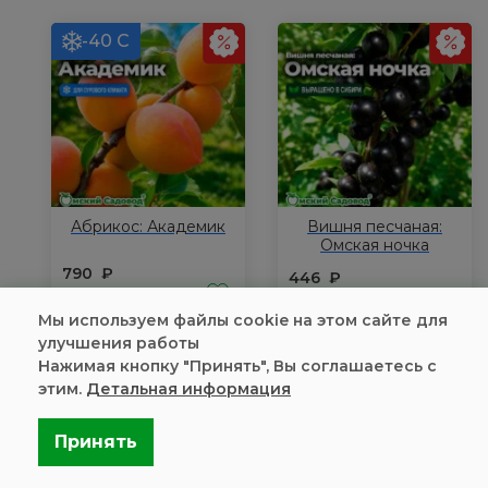
-40 С
Абрикос: Академик
Вишня песчаная:
Омская ночка
790
₽
446
₽
1290
₽
790
₽
В наличии
Мы используем файлы cookie на этом сайте для
цена за 1 шт.
В наличии
цена за 1 шт.
улучшения работы
Количество
Количество
Нажимая кнопку "Принять", Вы соглашаетесь с
товара
товара
этим.
Детальная информация
Купить
Купить
Абрикос:
Вишня
Академик
песчаная:
Принять
Омская
-40 С
ночка