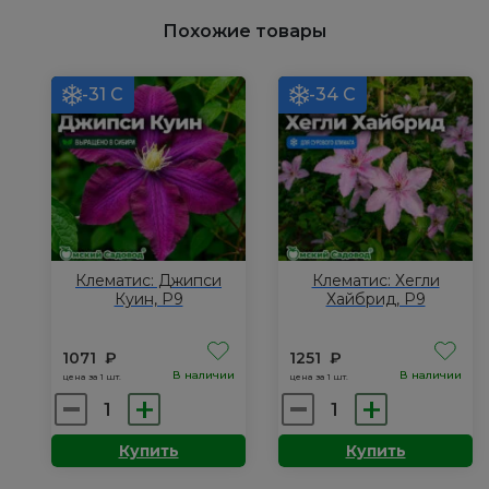
Похожие товары
-31 С
-34 С
Клематис: Джипси
Клематис: Хегли
Куин, Р9
Хайбрид, Р9
1071
₽
1251
₽
В наличии
В наличии
цена за 1 шт.
цена за 1 шт.
Количество
Количество
товара
товара
Купить
Купить
Клематис:
Клематис:
Джипси
Хегли