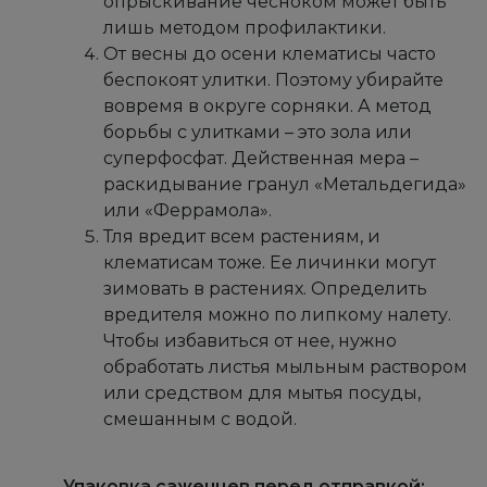
опрыскивание чесноком может быть
лишь методом профилактики.
От весны до осени клематисы часто
беспокоят улитки. Поэтому убирайте
вовремя в округе сорняки. А метод
борьбы с улитками – это зола или
суперфосфат. Действенная мера –
раскидывание гранул «Метальдегида»
или «Феррамола».
Тля вредит всем растениям, и
клематисам тоже. Ее личинки могут
зимовать в растениях. Определить
вредителя можно по липкому налету.
Чтобы избавиться от нее, нужно
обработать листья мыльным раствором
или средством для мытья посуды,
смешанным с водой.
Упаковка саженцев перед отправкой: