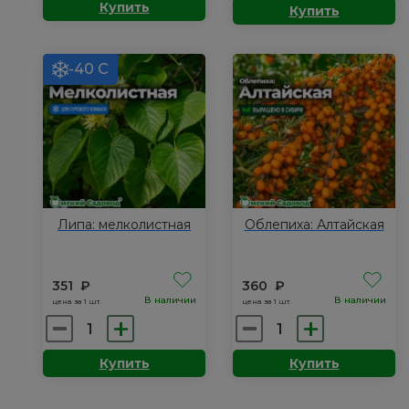
Купить
Купить
Абрикос:
Вишня
Академик
песчаная:
Омская
-40 С
ночка
Липа: мелколистная
Облепиха: Алтайская
351
₽
360
₽
В наличии
В наличии
цена за 1 шт.
цена за 1 шт.
Количество
Количество
товара
товара
Купить
Купить
Липа:
Облепиха:
мелколистная
Алтайская