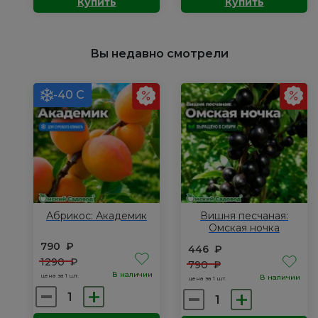
Купить
Купить
Клематис:
Клематис:
Этоль
Омоширо,
де
Р9
Вы недавно смотрели
Маликорн,
Р9
-40 С
Абрикос: Академик
Вишня песчаная:
Омская ночка
790
₽
446
₽
1290
₽
790
₽
В наличии
цена за 1 шт.
В наличии
цена за 1 шт.
Количество
Количество
товара
товара