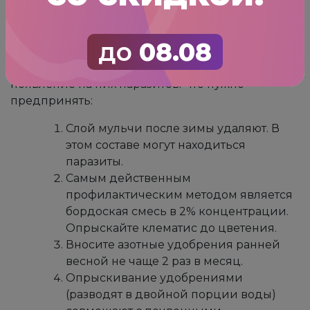
предотвратить заболевание, чем потом лечить.
Поэтому вовремя рыхлите почву, убирайте
сорняки, поливайте и подкармливайте свой
до
08.08
клематис. Правильные действия весной
предотвращают развитие болезней у растений и
появление на них паразитов. Что нужно
предпринять:
Слой мульчи после зимы удаляют. В
этом составе могут находиться
паразиты.
Самым действенным
профилактическим методом является
бордоская смесь в 2% концентрации.
Опрыскайте клематис до цветения.
Вносите азотные удобрения ранней
весной не чаще 2 раз в месяц.
Опрыскивание удобрениями
(разводят в двойной порции воды)