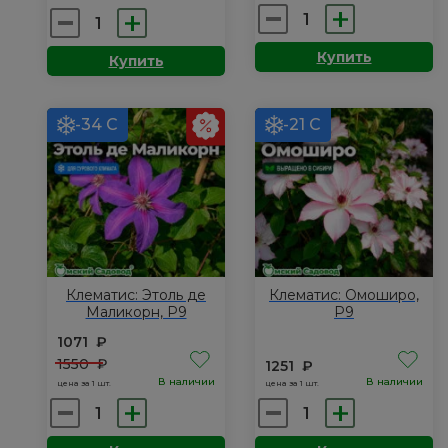
Количество
Количество
товара
товара
Купить
Купить
Клематис:
Клематис:
Какио,
Бернинг
Р9
Лав,
-34 С
-21 С
Р9
Клематис: Этоль де
Клематис: Омоширо,
Маликорн, Р9
Р9
1071
₽
1550
₽
1251
₽
В наличии
В наличии
цена за 1 шт.
цена за 1 шт.
Количество
Количество
товара
товара