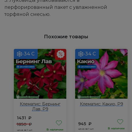
3. Луковицы упаковываются в
перфорированный пакет с увлажненной
торфяной смесью.
Похожие товары
-34 С
-34 С
Клематис: Бернинг
Клематис: Какио, Р9
Лав, Р9
1431
₽
945
₽
1850
₽
В наличии
цена за 1 шт.
В наличии
цена за 1 шт.