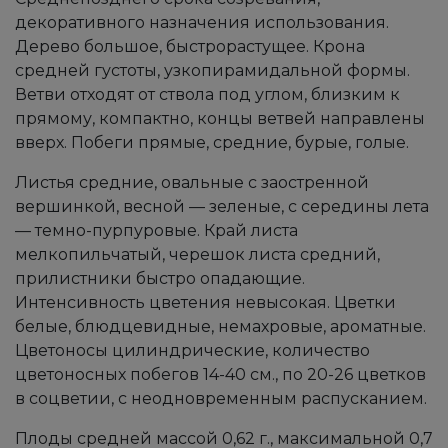
декоративного назначения использования.
Дерево большое, быстрорастущее. Крона
средней густоты, узкопирамидальной формы.
Ветви отходят от ствола под углом, близким к
прямому, компактно, концы ветвей направлены
вверх. Побеги прямые, средние, бурые, голые.
Листья средние, овальные с заостренной
вершинкой, весной — зеленые, с середины лета
— темно-пурпуровые. Край листа
мелкопильчатый, черешок листа средний,
прилистники быстро опадающие.
Интенсивность цветения невысокая. Цветки
белые, блюдцевидные, немахровые, ароматные.
Цветоносы цилиндрические, количество
цветоносных побегов 14-40 см., по 20-26 цветков
в соцветии, с неодновременным распусканием.
Плоды средней массой 0,62 г., максимальной 0,7