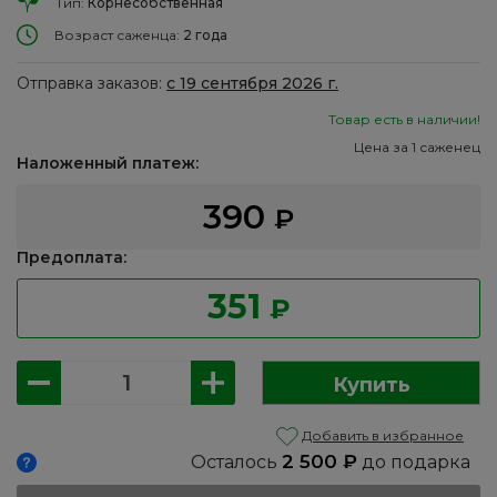
Тип:
Корнесобственная
Возраст саженца:
2 года
Отправка заказов:
с 19 сентября 2026 г.
Товар есть в наличии!
Цена за 1 саженец
Наложенный платеж:
390
₽
Предоплата:
351
₽
Количество
Купить
товара
Черемуха:
Добавить в избранное
Пурпуровая
2 500
₽
Осталось
до подарка
свеча