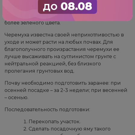
недостаток солнечных лучей приведет к тому,
до
08.08
что цветение не будет обильным, а листва
потеряет свой пурпурный оттенок и станет
более зеленого цвета.
Черемуха известна своей неприхотливостью в
уходе и может расти на любых почвах. Для
благополучного произрастания черемухи ее
лучше высаживать на суглинистом грунте с
нейтральной реакцией, без близкого
пролегания грунтовых вод.
Почву необходимо подготовить заранее: при
осенней посадке – за 2-3 недели; при весенней
– осенью.
Последовательность подготовки:
Перекопать участок.
Сделать посадочную яму такого