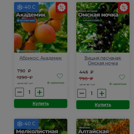
-40 С
Абрикос: Академик
Вишня песчаная:
Омская ночка
790
₽
446
₽
1290
₽
790
₽
В наличии
цена за 1 шт.
В наличии
цена за 1 шт.
Количество
Количество
товара
товара
Купить
Купить
Абрикос:
Вишня
Академик
песчаная:
Омская
-40 С
ночка