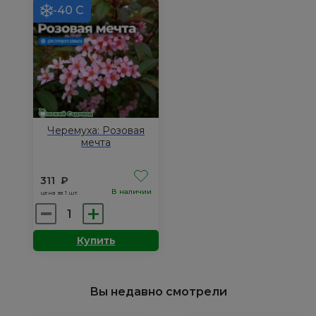
шатер
-40 С
Черемуха: Розовая
мечта
311
₽
В наличии
цена за 1 шт.
Количество
товара
Купить
Черемуха:
Розовая
мечта
Вы недавно смотрели