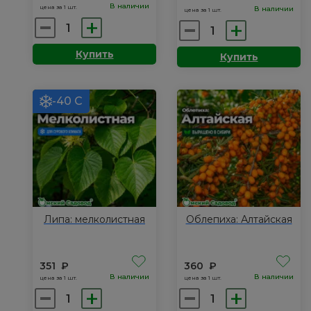
В наличии
цена за 1 шт.
В наличии
цена за 1 шт.
Количество
Количество
товара
товара
Купить
Купить
Абрикос:
Вишня
Академик
песчаная:
Омская
-40 С
ночка
Липа: мелколистная
Облепиха: Алтайская
351
₽
360
₽
В наличии
В наличии
цена за 1 шт.
цена за 1 шт.
Количество
Количество