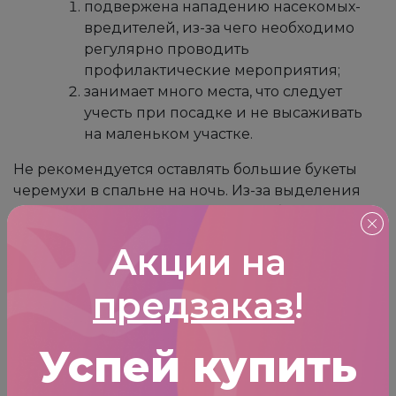
подвержена нападению насекомых-
вредителей, из-за чего необходимо
регулярно проводить
профилактические мероприятия;
занимает много места, что следует
учесть при посадке и не высаживать
на маленьком участке.
Не рекомендуется оставлять большие букеты
черемухи в спальне на ночь. Из-за выделения
растением фитонцидов может разболеться
голова.
Акции на
Посадка и уход:
Время посадки черемухи зависит от
предзаказ
!
территориальной зоны. Дерево сажают весной
до начала образования почек и осенью до
Успей купить
наступления морозов. В центральной и южной
частях России это лучше делать весной – у
растения есть время для укрепления корней до