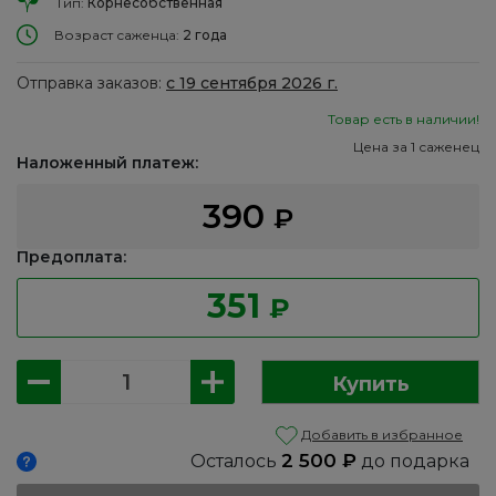
Тип:
Корнесобственная
Возраст саженца:
2 года
Отправка заказов:
с 19 сентября 2026 г.
Товар есть в наличии!
Цена за 1 саженец
Наложенный платеж:
390
₽
Предоплата:
351
₽
Количество
Купить
товара
Черемуха:
Добавить в избранное
Краснолистная
2 500
₽
Осталось
до подарка