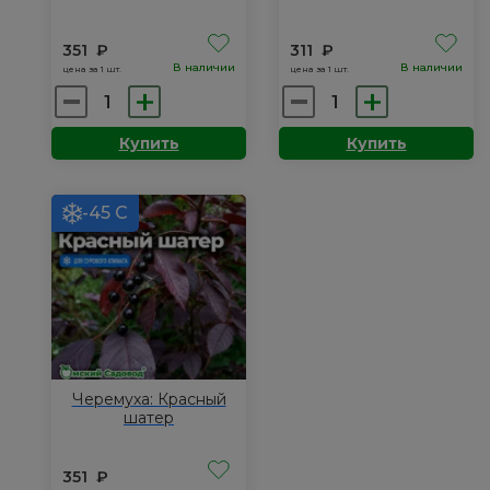
351
₽
311
₽
В наличии
В наличии
цена за 1 шт.
цена за 1 шт.
Количество
Количество
товара
товара
Купить
Купить
Черемуха:
Черемуха:
Пурпуровая
Розовая
свеча
мечта
-45 С
Черемуха: Красный
шатер
351
₽