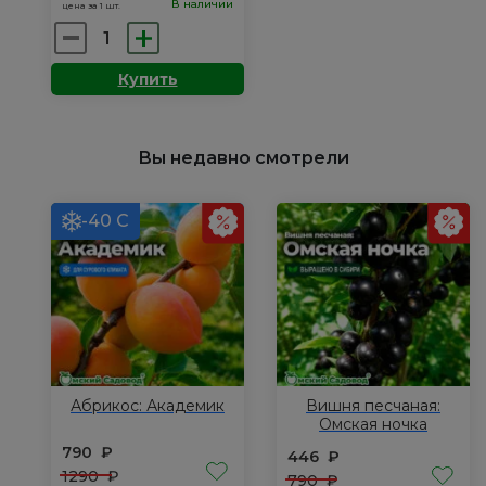
В наличии
цена за 1 шт.
Количество
товара
Купить
Черемуха:
Красный
шатер
Вы недавно смотрели
-40 С
Абрикос: Академик
Вишня песчаная:
Омская ночка
790
₽
446
₽
1290
₽
790
₽