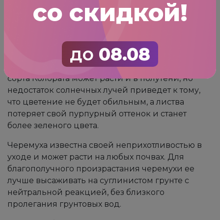
со скидкой!
начала активного движения соков. В Северных
районах рекомендуется высаживать дерево
осенью.
до
08.08
Место для посадки желательно выбрать с
хорошим солнечным освещением. Черемуха
сорта Колората может расти и в полутени, но
недостаток солнечных лучей приведет к тому,
что цветение не будет обильным, а листва
потеряет свой пурпурный оттенок и станет
более зеленого цвета.
Черемуха известна своей неприхотливостью в
уходе и может расти на любых почвах. Для
благополучного произрастания черемухи ее
лучше высаживать на суглинистом грунте с
нейтральной реакцией, без близкого
пролегания грунтовых вод.