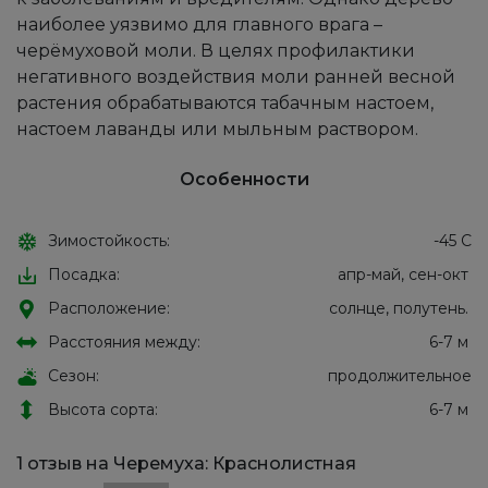
наиболее уязвимо для главного врага –
черёмуховой моли. В целях профилактики
негативного воздействия моли ранней весной
растения обрабатываются табачным настоем,
настоем лаванды или мыльным раствором.
Особенности
Зимостойкость:
-45 С
Посадка:
апр-май, сен-окт
Расположение:
солнце, полутень.
Расстояния между:
6-7 м
Сезон:
продолжительное
Высота сорта:
6-7 м
1 отзыв на
Черемуха: Краснолистная