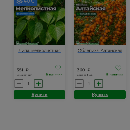
-40 С
ночка
Липа: мелколистная
Облепиха: Алтайская
351
₽
360
₽
В наличии
В наличии
цена за 1 шт.
цена за 1 шт.
Количество
Количество
товара
товара
Купить
Купить
Липа:
Облепиха:
мелколистная
Алтайская