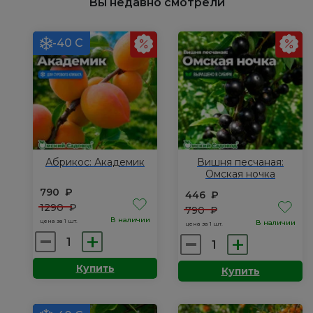
Вы недавно смотрели
(Сердце
Гиганта),
Р9
-40 С
Абрикос: Академик
Вишня песчаная:
Омская ночка
790
₽
446
₽
1290
₽
790
₽
В наличии
цена за 1 шт.
В наличии
цена за 1 шт.
Количество
Количество
товара
товара
Купить
Купить
Абрикос:
Вишня
Академик
песчаная:
Омская