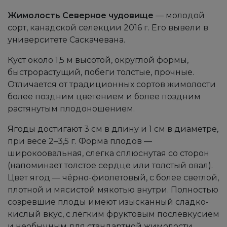
Жимолость Северное чудовище
— молодой
сорт, канадской селекции 2016 г. Его вывели в
университете Саскачевана.
Куст около 1,5 м высотой, округлой формы,
быстрорастущий, побеги толстые, прочные.
Отличается от традиционных сортов жимолости
более поздним цветением и более поздним
растянутым плодоношением.
Ягоды достигают 3 см в длину и 1 см в диаметре,
при весе 2–3,5 г. Форма плодов —
широкоовальная, слегка сплюснутая со сторон
(напоминает толстое сердце или толстый овал).
Цвет ягод — чёрно-фиолетовый, с более светлой,
плотной и мясистой мякотью внутри. Полностью
созревшие плоды имеют изысканный сладко-
кислый вкус, с лёгким фруктовым послевкусием
и необычным для стандартной жимолости