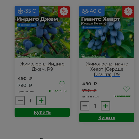
Блу
Р9
Треже
-35 С
-40 С
(Голубое
сокровище),
Р9
Жимолость: Индиго
Жимолость: Гиантс
Джем, Р9
Хеарт (Сердце
Гиганта), Р9
490
₽
490
₽
790
₽
790
₽
В наличии
цена за 1 шт.
В наличии
цена за 1 шт.
Количество
Количество
товара
товара
Купить
Жимолость:
Купить
Жимолость:
Индиго
Гиантс
Джем,
Хеарт
Р9