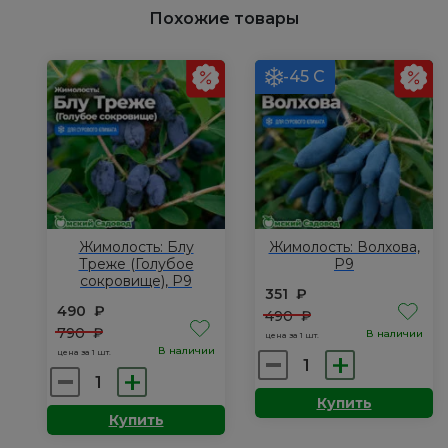
Похожие товары
-45 С
Жимолость: Блу
Жимолость: Волхова,
Треже (Голубое
Р9
сокровище), Р9
351
₽
490
₽
490
₽
790
₽
В наличии
цена за 1 шт.
В наличии
цена за 1 шт.
Количество
Количество
товара
товара
Купить
Жимолость:
Купить
Жимолость:
Волхова,