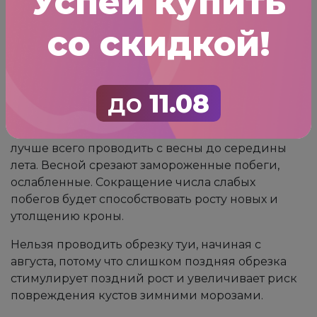
Успей купить
вызвать ожоги корней, поэтому не превышайте
дозы, указанные на упаковке.
со скидкой!
Обрезка
Обрезка туи зависит от сорта и назначения
до
11.08
посаженных растений. Регулярной обрезки
требуют кусты, выращиваемые для живой
изгороди. Санитарную и формирующую обрезку
лучше всего проводить с весны до середины
лета. Весной срезают замороженные побеги,
ослабленные. Сокращение числа слабых
побегов будет способствовать росту новых и
утолщению кроны.
Нельзя проводить обрезку туи, начиная с
августа, потому что слишком поздняя обрезка
стимулирует поздний рост и увеличивает риск
повреждения кустов зимними морозами.