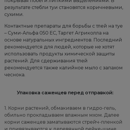
покрывая побеги липкими выделениями. В
результате стебли туи становятся коричневыми,
сухими.
Контактные препараты для борьбы с тлей на туе
– Суми-Альфа 050 EC, Таргет Агриколла на
основе натуральных ингредиентов. Последний
рекомендуется для людей, которые не хотят
использовать продукты химической защиты
растений. Для сдерживания тлей
рекомендуется также калийное мыло с запахом
чеснока.
Упаковка саженцев перед отправкой:
1. Корни растений, обмакиваем в гидро-гель,
обильно прокладываем влажным мхом. Далее
корни саженцев заматываются стрейч-пленкой
и привязываются к деревянной рейке-шине