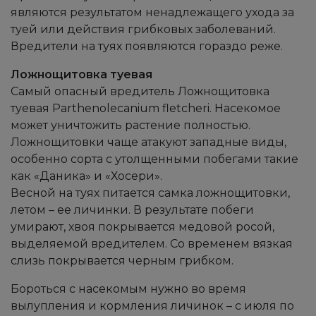
являются результатом ненадлежащего ухода за
туей или действия грибковых заболеваний.
Вредители на туях появляются гораздо реже.
Ложнощитовка туевая
Самый опасный вредитель Ложнощитовка
туевая Parthenolecanium fletcheri. Насекомое
может уничтожить растение полностью.
Ложнощитовки чаще атакуют западные виды,
особенно сорта с утолщенными побегами такие
как «Даника» и «Хосери».
Весной на туях питается самка ложнощитовки,
летом – ее личинки. В результате побеги
умирают, хвоя покрывается медовой росой,
выделяемой вредителем. Со временем вязкая
слизь покрывается черным грибком.
Бороться с насекомым нужно во время
вылупления и кормления личинок – с июля по