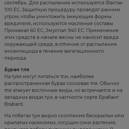
сентябрь. Для распыления используется Фастак
100 EC. Защитную процедуру проводят ранним
утром, чтобы уничтожить зимующие формы
вредителя, используются масляные составы
Проманал 60 EC, Эмулпал 940 EC. Применение
этих средств в начале весны не наносит вреда
окружающей среде, в отличие от распыления
инсектицида в течение вегетационного
периода.
Бурая тля
На туях могут питаться тли, наиболее
распространенная бурая сосновая тля. Обычно
тля атакует восточные виды, но встречается и на
западных видах туи, в частности сорте Брабант
Brabant.
На побегах туи видно скопления бескрылых или
крылатых насекомых, сосущих соки растения,