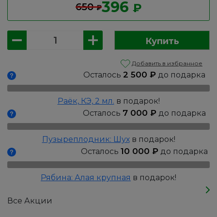
396
650
₽
₽
Количество
Купить
товара
Туя
Добавить в избранное
западная:
2 500
₽
Осталось
до подарка
Смарагд,
Р9
Раёк, КЭ, 2 мл.
в подарок!
7 000
₽
Осталось
до подарка
Пузыреплодник: Шух
в подарок!
10 000
₽
Осталось
до подарка
Рябина: Алая крупная
в подарок!
Все Акции