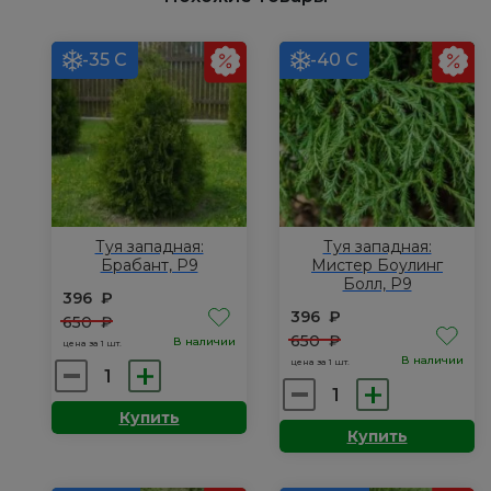
-35 С
-40 С
Туя западная:
Туя западная:
Брабант, Р9
Мистер Боулинг
Болл, Р9
396
₽
396
₽
650
₽
650
₽
В наличии
цена за 1 шт.
В наличии
цена за 1 шт.
Количество
Количество
товара
товара
Купить
Туя
Купить
Туя
западная:
западная:
Брабант,