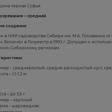
дина черная Софья
озревания – средний.
ия создания
н в НИИ садоводства Сибири им. М.А. Лисавенко от
и. Включен в Госреестр в 1993 г. Допущен к исполь
очно-Сибирскому регионам.
теристики
змер – среднерослый, средне раскидистый куст, сре
ота – 1,1-1,3 м.
са – до 3,5 г.
змер – крупный.
рма – шаровидная.
номерные.