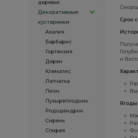
деревья
Сморо
Декоративные
Срок с
кустарники
Азалия
Истор
Барбарис
Получе
Гортензия
Голубк
и Вост
Дерен
Клематис
Харак
Лапчатка
Ра
Пион
Выс
Пузыреплодник
Ягоды
Рододендрон
Мас
Сирень
Ра
Спирея
Фо
Од