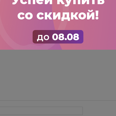
ы
со скидкой!
в пока нет.
 первым, кто оставил отзыв на “Смородина черная: С
рес email не будет опубликован.
Обязательные пол
до
08.08
оценка
тзыв
*