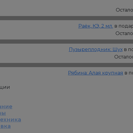
Смородина
черная:
Остал
Софья
Раёк, КЭ, 2 мл.
в подар
Остал
Пузыреплодник: Шух
в п
Остало
Рябина: Алая крупная
в п
кции
ание
вы
техника
овка