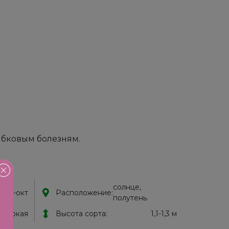
ибковым болезням.
!
солнце,
 сен-окт
Расположение:
полутень.
высокая
Высота сорта:
1,1-1,3 м