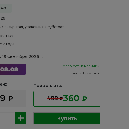
-42С
026
ма:
Открытая, упакована в субстрат
венная
а:
2 года
с 19 сентября 2026 г.
Товар есть в наличии!
08.08
Цена за 1 саженец
еж:
Предоплата:
99
360
₽
499
₽
₽
Купить