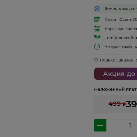
Зимостойкость: 
Сезон:
Осень 2
Корневая систе
Тип:
Корнесобст
Возраст саженц
Отправка заказов:
Акция до
Наложенный плат
3
499
₽
Количество
товара