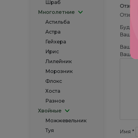
Шраб
Отзыв
Многолетние
Отзыво
Астильба
Будьте
Астра
Ваш ад
Гейхера
Ваша 
Ирис
Ваш о
Лилейник
Морозник
Флокс
Хоста
Разное
Хвойные
Можжевельник
Туя
Имя
*