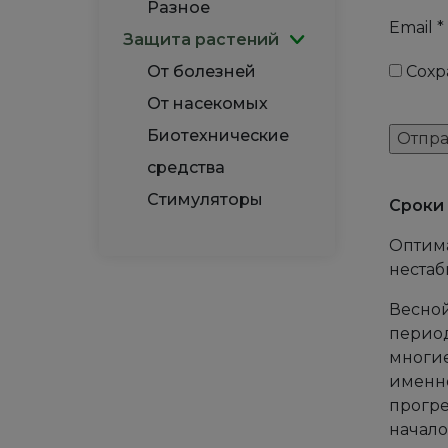
Разное
Email
*
Защита растений
От болезней
Сохр
От насекомых
Биотехнические
средства
Стимуляторы
Сроки 
Оптима
нестаб
Весной
период
многие
именно
прогре
начало