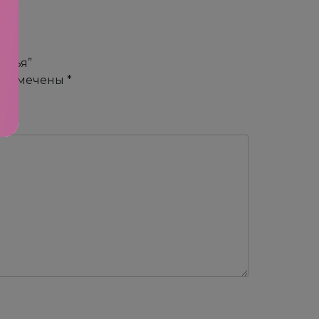
офья”
я помечены
*