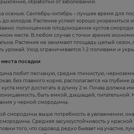
 рыхление, обработки от заболеваний.
а осенью. Сентябрь-октябрь – лучшее время для по
 до холодов. Растение успеет хорошо укорениться и
Важно: полноценное плодоношение кустов смородины
нном месте. В любом случае с точки зрения эконом
льна. Растения не занимают площадь целый сезон,
ть урожай. Уход ограничивается 1-2 поливами и укр
 места посадки
ина любит песчаную, средне глинистую, черноземн
окая, без главного корня, располагается на глубине 
 куста могут достигать в длину 2 м. Почва должна и
оницаемость, быть емкой, дышащей, питательной. 
ания у черной смородины.
ой смородины выше потребность в увлажнении, она
смородины. Средняя засухоустойчивость у красной 
ловии того, что садовод редко бывает на участке, л