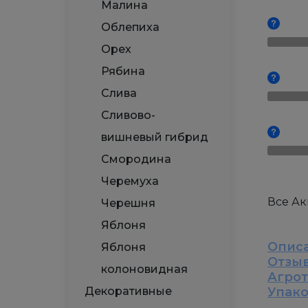
Малина
Облепиха
Орех
Рябина
Слива
Сливово-
вишневый гибрид
Смородина
Черемуха
Все А
Черешня
Яблоня
Опис
Яблоня
Отзы
колоновидная
Агро
Декоративные
Упак