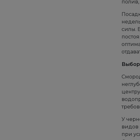
полив,
Посадк
недель
силы. 
постоя
оптима
отдава
Выбор
Смород
неглуб
центру
водопр
требов
У черн
видов 
при ус