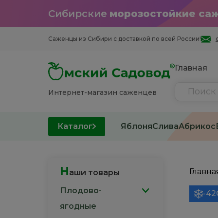
Сибирские
морозостойкие са
Саженцы из Cибири с доставкой по всей России!
Главная
Интернет-магазин саженцев
Каталог
Яблоня
Слива
Абрикос
Н
Главна
аши товары
Плодово-
-42
ягодные