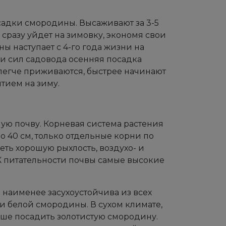
садки смородины. Высаживают за 3-5
 сразу уйдет на зимовку, экономя свои
 наступает с 4-го года жизни на
ии сил садовода осенняя посадка
 легче приживаются, быстрее начинают
ытием на зиму.
ую почву. Корневая система растения
до 40 см, только отдельные корни по
меть хорошую рыхлость, воздухо- и
К питательности почвы самые высокие
 наименее засухоустойчива из всех
и белой смородины. В сухом климате,
учше посадить золотистую смородину.