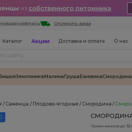
женцы
из
собственного питомника
Отследить заказ
omsksadovod@mail.ru
Акции
Каталог
Доставка и оплата
О нас
Вишня
Земляника
Малина
Груша
Ежевика
Смородина
я
/
Саженцы
/
Плодово-ягодные
/
Смородина
/
Сморо
СМОРОДИНА 
С
Прием заказов до:
12