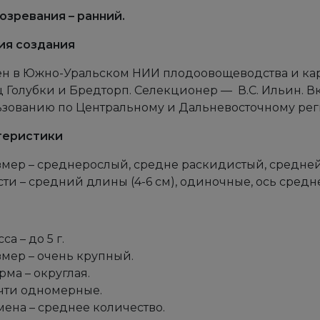
озревания – ранний.
ия создания
н в Южно-Уральском НИИ плодоовощеводства и кар
 Голубки и Бредторп. Селекционер — В.С. Ильин. Вк
зованию по Центральному и Дальневосточному рег
теристики
змер – среднерослый, средне раскидистый, средней 
сти – средний длины (4-6 см), одиночные, ось сред
са – до 5 г.
змер – очень крупный.
ма – округлая.
чти одномерные.
мена – среднее количество.