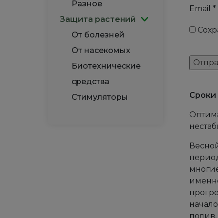
Разное
Email
*
Защита растений
Сохр
От болезней
От насекомых
Биотехнические
средства
Сроки 
Стимуляторы
Оптима
нестаб
Весной
период
многие
именно
прогре
начало
полив,