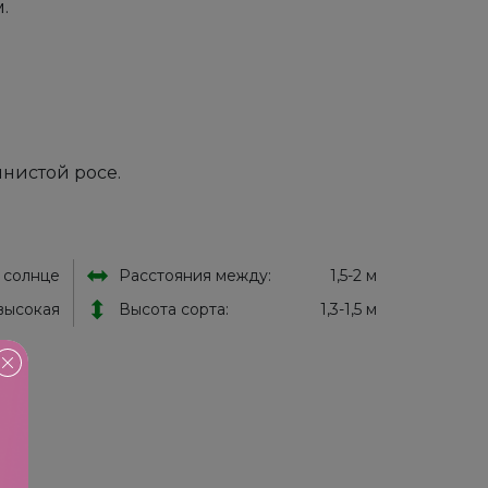
.
чнистой росе.
солнце
Расстояния между:
1,5-2 м
высокая
Высота сорта:
1,3-1,5 м
!