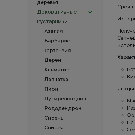
деревья
Срок с
Декоративные
Истор
кустарники
Получе
Азалия
Сеянец
Барбарис
исполь
Гортензия
Харак
Дерен
Ра
Клематис
Ки
Лапчатка
Ягоды
Пион
Пузыреплодник
Мас
Ра
Рододендрон
Фор
Сирень
По
Спирея
Се