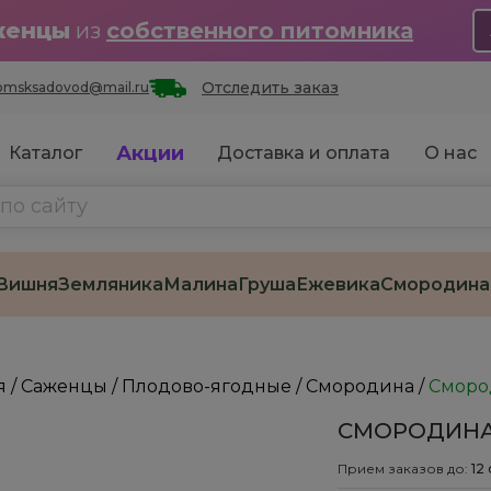
женцы
из
собственного питомника
Отследить заказ
omsksadovod@mail.ru
Акции
Каталог
Доставка и оплата
О нас
Вишня
Земляника
Малина
Груша
Ежевика
Смородина
я
/
Саженцы
/
Плодово-ягодные
/
Смородина
/
Сморо
СМОРОДИНА
Прием заказов до:
12