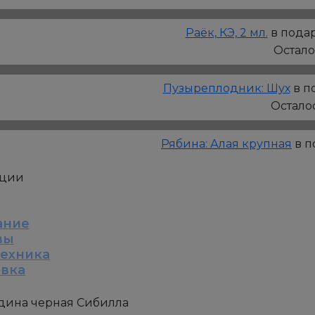
Сибилла
Раёк, КЭ, 2 мл.
в подар
Остал
Пузыреплодник: Шух
в п
Остало
Рябина: Алая крупная
в п
кции
ание
вы
техника
овка
дина черная Сибилла