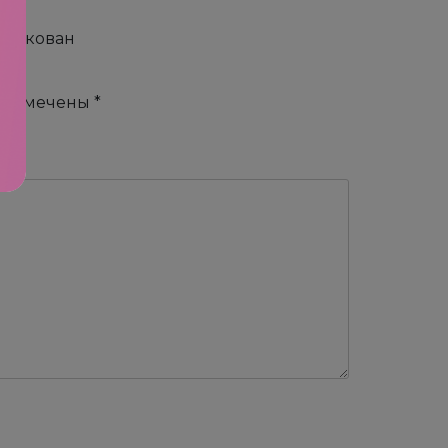
упакован
я помечены
*