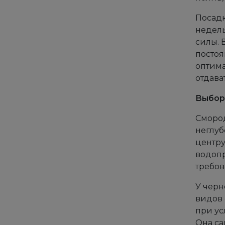
Посадк
недель
силы. 
постоя
оптима
отдава
Выбор
Смород
неглуб
центру
водопр
требов
У черн
видов 
при ус
Она са