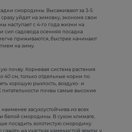
садки смородины. Высаживают за 3-5
 сразу уйдет на зимовку, экономя свои
 наступает с 4-го года жизни на
ии сил садовода осенняя посадка
 легче приживаются, быстрее начинают
ытием на зиму.
ую почву. Корневая система растения
до 40 см, только отдельные корни по
меть хорошую рыхлость, воздухо- и
К питательности почвы самые высокие
 наименее засухоустойчива из всех
и белой смородины. В сухом климате,
учше посадить золотистую смородину.
сажать на участках каменистой земли, у