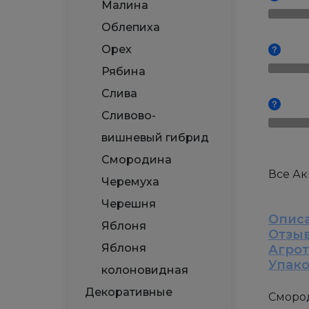
Малина
Облепиха
Орех
Рябина
Слива
Сливово-
вишневый гибрид
Смородина
Все А
Черемуха
Черешня
Опис
Яблоня
Отзы
Яблоня
Агро
Упак
колоновидная
Декоративные
Сморо