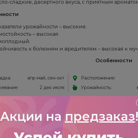
сло-сладкие, десертного вкуса, с приятным ароматом
нности
казатели урожайности – высокие.
мостойкость – высокая.
моплодный.
тойчивость к болезням и вредителям – высокая к му
Особенности
адка:
апр-май, сен-окт
Расположение:
ревание:
2 дек июля
Урожайность:
в на
Смородина черная: Сибилла
Акции на
предзаказ
5
из 5
Успей купить
Кайгородов А.М.
–
18.04.2023