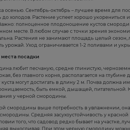
а осенью. Сентябрь-октябрь – лучшее время для по
 до холодов. Растение успеет хорошо укорениться и
Важно: полноценное плодоношение кустов смородины
нном месте. В любом случае с точки зрения эконом
льна. Растения не занимают площадь целый сезон,
ть урожай. Уход ограничивается 1-2 поливами и укр
 места посадки
ина любит песчаную, средне глинистую, черноземн
окая, без главного корня, располагается на глубине 
 куста могут достигать в длину 2 м. Почва должна и
оницаемость, быть емкой, дышащей, питательной. 
ания у черной смородины.
ой смородины выше потребность в увлажнении, она
смородины. Средняя засухоустойчивость у красной 
ловии того, что садовод редко бывает на участке, л
мая выносливая. При этом черную смородину можно 