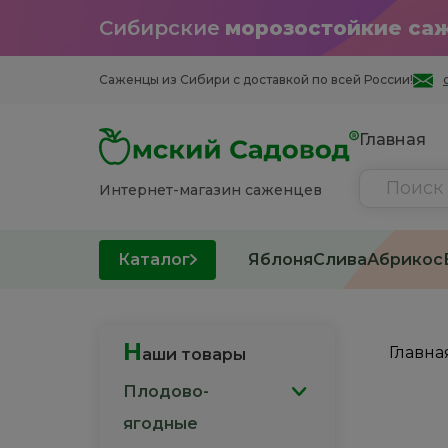
Сибирские
морозостойкие са
Саженцы из Cибири с доставкой по всей России!
Главная
Интернет-магазин саженцев
Каталог
Яблоня
Слива
Абрикос
Н
Главна
аши товары
Плодово-
ягодные