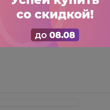
со скидкой!
отличный саженец с хорошей корневой. отлично 
ть отзыв
рес email не будет опубликован.
Обязательные пол
до
08.08
оценка
тзыв
*