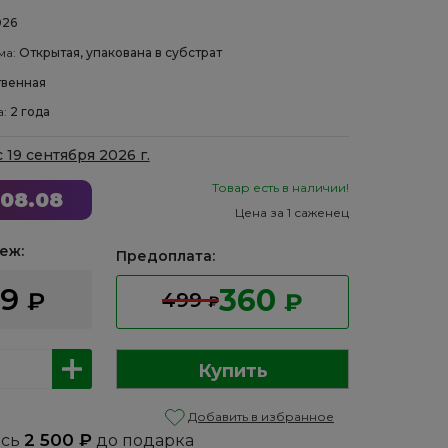
026
ма:
Открытая, упакована в субстрат
венная
а:
2 года
с 19 сентября 2026 г.
Товар есть в наличии!
08.08
Цена за 1 саженец
еж:
Предоплата:
99
360
₽
499
₽
₽
Купить
Добавить в избранное
2 500
₽
ось
до подарка