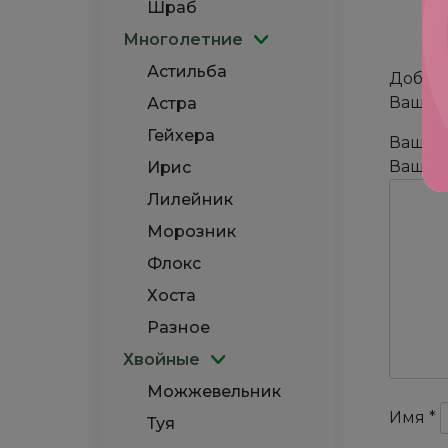
Шраб
Многолетние
Астильба
Добави
Ваш ад
Астра
Гейхера
Ваша 
Ваш о
Ирис
Лилейник
Морозник
Флокс
Хоста
Разное
Хвойные
Можжевельник
Имя
*
Туя