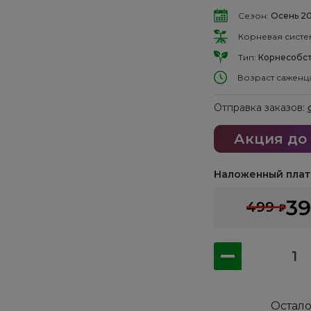
Сезон:
Осень 2
Корневая систе
Тип:
Корнесобст
Возраст саженц
Отправка заказов:
Акция до
Наложенный плат
3
499
₽
Количество
товара
Смородина
черная:
Остал