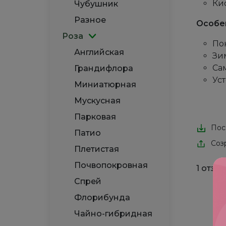
Ки
Чубушник
Разное
Особе
Роза
По
Английская
Зи
Са
Грандифлора
Ус
Миниатюрная
Мускусная
Парковая
Пос
Патио
Соз
Плетистая
Почвопокровная
1 отзы
Спрей
Флорибунда
Чайно-гибридная