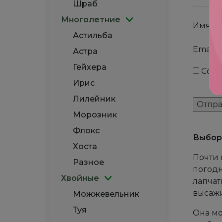
Шраб
Многолетние
Имя
*
Астильба
Email
*
Астра
Гейхера
Сохр
Ирис
Лилейник
Морозник
Флокс
Выбор 
Хоста
Почти 
Разное
погодн
Хвойные
лапчат
высажи
Можжевельник
Туя
Она мо