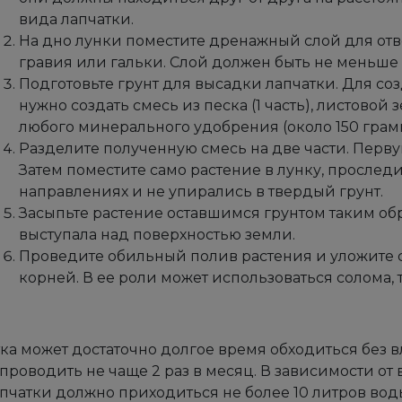
вида лапчатки.
На дно лунки поместите дренажный слой для отво
гравия или гальки. Слой должен быть не меньше 7
Подготовьте грунт для высадки лапчатки. Для со
нужно создать смесь из песка (1 часть), листовой з
любого минерального удобрения (около 150 грамм
Разделите полученную смесь на две части. Перву
Затем поместите само растение в лунку, проследи
направлениях и не упирались в твердый грунт.
Засыпьте растение оставшимся грунтом таким об
выступала над поверхностью земли.
Проведите обильный полив растения и уложите с
корней. В ее роли может использоваться солома, 
ка может достаточно долгое время обходиться без вл
проводить не чаще 2 раз в месяц. В зависимости от 
апчатки должно приходиться не более 10 литров вод