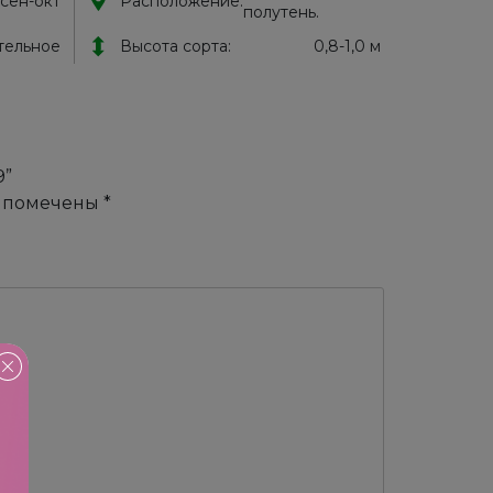
 сен-окт
Расположение:
полутень.
тельное
Высота сорта:
0,8-1,0 м
9”
я помечены
*
!