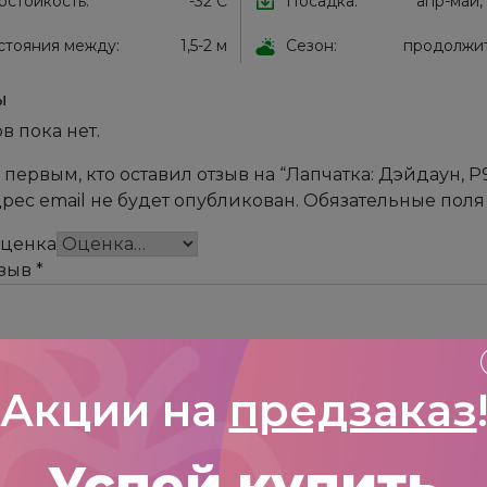
остойкость:
-32 С
Посадка:
апр-май,
стояния между:
1,5-2 м
Сезон:
продолжи
ы
в пока нет.
 первым, кто оставил отзыв на “Лапчатка: Дэйдаун, Р
рес email не будет опубликован.
Обязательные пол
оценка
тзыв
*
Акции на
предзаказ
Успей купить