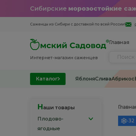
Сибирские
морозостойкие са
Саженцы из Cибири с доставкой по всей России!
Главная
Интернет-магазин саженцев
Каталог
Яблоня
Слива
Абрикос
Н
Главна
аши товары
Плодово-
-32
ягодные