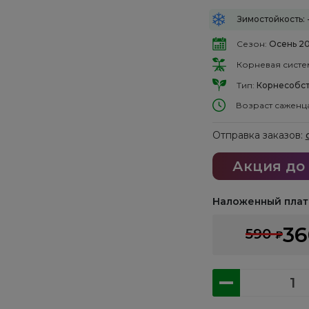
Зимостойкость: 
Сезон:
Осень 2
Корневая систе
Тип:
Корнесобст
Возраст саженц
Отправка заказов:
Акция до
Наложенный плат
3
590
₽
Количество
товара