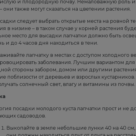
ислую и плодородную почву. Немаловажную роль и
– они также могут сказаться на цветении растения.
садки следует выбрать открытые места на ровной т
ия в низине – в таком случае у корней растения буд
ное место для высадки лапчатки должно быть освещ
ь и до 4 часов дня находиться в тени.
аживайте лапчатку в местах с доступом холодного в
ровоцировать заболевания. Лучшим вариантом для 
дной стороны забором, домом или другими растения
ие поблизости от деревьев и взрослых кустарников. 
лучать солнечный свет, влагу и витамины из почвы.
ка
огия посадки молодого куста лапчатки прост и не д
ающих садоводов.
Выкопайте в земле небольшие лунки 40 на 40 см, г
они должны находиться друг от друга на расстоя