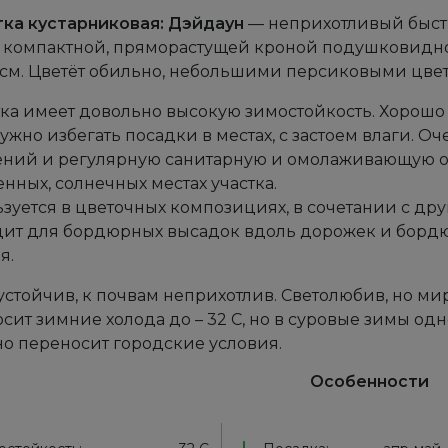
ка кустарниковая: Дэйдаун
— неприхотливый быст
, компактной, пряморастущей кроной подушковидно
 см. Цветёт обильно, небольшими персиковыми цвет
ка имеет довольно высокую зимостойкость. Хорошо р
нужно избегать посадки в местах, с застоем влаги. 
ний и регулярную санитарную и омолаживающую об
нных, солнечных местах участка.
зуется в цветочных композициях, в сочетании с др
ит для бордюрных высадок вдоль дорожек и бордю
я.
устойчив, к почвам неприхотлив. Светолюбив, но м
сит зимние холода до – 32 С, но в суровые зимы од
о переносит городские условия.
Особенности