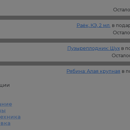
Лапчатка:
Дэйдаун,
Остал
Р9
Раёк, КЭ, 2 мл.
в подар
Остал
Пузыреплодник: Шух
в п
Остало
Рябина: Алая крупная
в п
кции
ание
вы
техника
овка