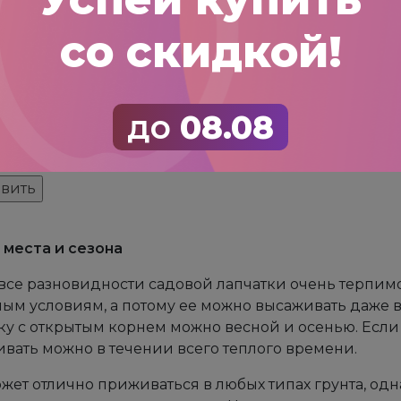
со скидкой!
до
08.08
анить моё имя, email и адрес сайта в этом браузер
места и сезона
все разновидности садовой лапчатки очень терпим
ым условиям, а потому ее можно высаживать даже в
ку с открытым корнем можно весной и осенью. Если
вать можно в течении всего теплого времени.
жет отлично приживаться в любых типах грунта, од