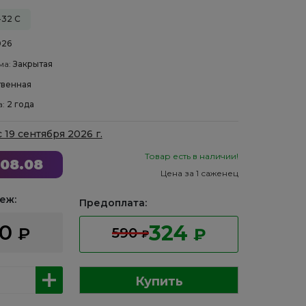
-32 С
026
ма:
Закрытая
венная
а:
2 года
с 19 сентября 2026 г.
Товар есть в наличии!
08.08
Цена за 1 саженец
еж:
Предоплата:
60
324
₽
590
₽
₽
Купить