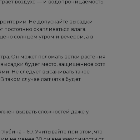
грает воздухо — и водопроницаемость
ерритории. Не допускайте высадки
ет постоянно скапливаться влага.
ено солнцем утром и вечером, а в
етра. Он может поломать ветки растения
высадки будет место, защищенное хотя
ми. Не следует высаживать такое
В таком случае лапчатка будет
олжен вызвать сложностей даже у
лубина – 60. Учитывайте при этом, что
нии не менее 30 см вне зависимости от