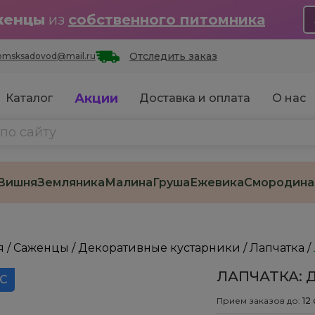
женцы
из
собственного питомника
Отследить заказ
omsksadovod@mail.ru
Акции
Каталог
Доставка и оплата
О нас
Вишня
Земляника
Малина
Груша
Ежевика
Смородина
я
/
Саженцы
/
Декоративные кустарники
/
Лапчатка
/
ЛАПЧАТКА: 
 С
Прием заказов до:
12