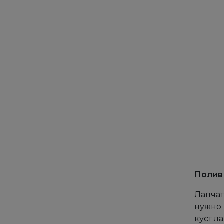
Полив
Лапчат
нужно 
куст л