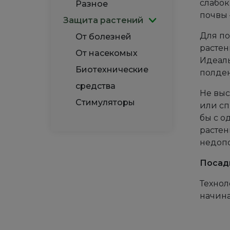
слабок
Разное
почвы 
Защита растений
Для по
От болезней
растен
От насекомых
Идеаль
Биотехнические
полден
средства
Не выс
Стимуляторы
или сп
бы с о
растен
недопо
Посад
Технол
начин