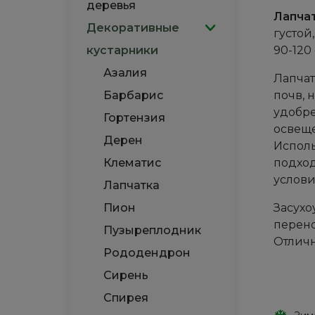
деревья
Лапчат
Декоративные
густой
кустарники
90-120
Азалия
Лапчат
Барбарис
почв, 
удобре
Гортензия
освеще
Дерен
Исполь
Клематис
подход
услови
Лапчатка
Пион
Засухо
перено
Пузыреплодник
Отличн
Рододендрон
Сирень
Спирея