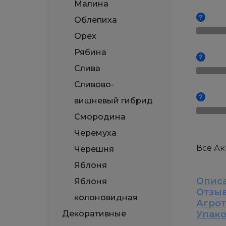
Малина
Облепиха
Орех
Рябина
Слива
Сливово-
вишневый гибрид
Смородина
Черемуха
Все А
Черешня
Яблоня
Опис
Яблоня
Отзы
колоновидная
Агро
Декоративные
Упак