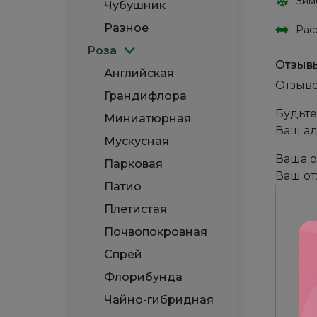
Зим
Чубушник
Разное
Рас
Роза
Отзыв
Английская
Отзыво
Грандифлора
Будьте
Миниатюрная
Ваш ад
Мускусная
Ваша 
Парковая
Ваш о
Патио
Плетистая
Почвопокровная
Спрей
Флорибунда
Чайно-гибридная