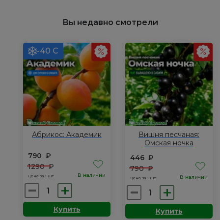
травянистый:
травянистый:
Печер
Ред
Вы недавно смотрели
Сара
Бернар
-40 С
Абрикос: Академик
Вишня песчаная:
Омская ночка
790
₽
446
₽
1290
₽
790
₽
В наличии
цена за 1 шт.
В наличии
цена за 1 шт.
Количество
Количество
товара
товара
Купить
Купить
Абрикос:
Вишня