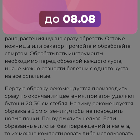
ближе к зиме начнут увядать и гнить, и станут
благоприятной средой для размножения
до
08.08
болезнетворных микроорганизмов. Обрезать
пионы в Подмосковье нужно в октябре, до
первых заморозков. Если заморозки пришли
рано, растения нужно сразу обрезать. Острые
ножницы или секатор промойте и обработайте
спиртом. Обрабатывать инструменты
необходимо перед обрезкой каждого куста,
иначе можно разнести болезни с одного куста
на все остальные.
Первую обрезку рекомендуется производить
сразу по окончании цветения, при этом удаляют
бутон и 20-30 см стебля. На зиму рекомендуется
обрезка в 5 см от земли, чтобы не повредить
новые почки. Почву рыхлить нельзя. Если
обрезанные листья без повреждений и налёта,
то их можно компостировать либо использовать