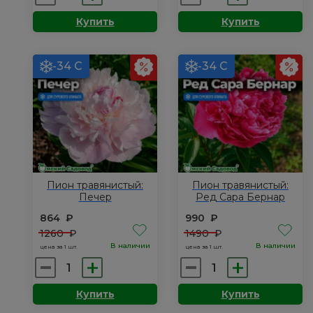
товара
товара
Купить
Купить
Пион
Пион
травянистый:
травянистый:
Феликс
Александр
-34 С
-34 С
Крусс
Флеминг
Пион травянистый:
Пион травянистый:
Печер
Ред Сара Бернар
864
₽
990
₽
1260
₽
1490
₽
В наличии
В наличии
цена за 1 шт.
цена за 1 шт.
Количество
Количество
товара
товара
Купить
Купить
Пион
Пион