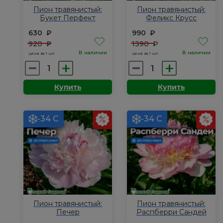
Пион травянистый:
Пион травянистый:
Букет Перфект
Феликс Крусс
630
₽
990
₽
920
₽
1390
₽
В наличии
В наличии
цена за 1 шт.
цена за 1 шт.
Количество
Количество
товара
товара
Купить
Купить
Пион
Пион
травянистый:
травянистый:
Букет
Феликс
-34 С
-34 С
Перфект
Крусс
Пион травянистый:
Пион травянистый:
Печер
Распберри Сандей