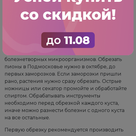
за сезон в рамках подготовки к зимовке.
со скидкой!
Обрезка
до
11.08
Обрезка пионов необходима, так как стебли
ближе к зиме начнут увядать и гнить, и станут
благоприятной средой для размножения
болезнетворных микроорганизмов. Обрезать
пионы в Подмосковье нужно в октябре, до
первых заморозков. Если заморозки пришли
рано, растения нужно сразу обрезать. Острые
ножницы или секатор промойте и обработайте
спиртом. Обрабатывать инструменты
необходимо перед обрезкой каждого куста,
иначе можно разнести болезни с одного куста
на все остальные.
Первую обрезку рекомендуется производить