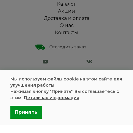
Каталог
Акции
Доставка и оплата
О нас
Контакты
Отследить заказ
Омская обл., с. Зеленое Поле, переулок Восточный, стр.
7
Мы используем файлы cookie на этом сайте для
улучшения работы
Политика конфиденциальности
Нажимая кнопку "Принять", Вы соглашаетесь с
Пользовательское соглашение
этим.
Детальная информация
Информация на сайте является
публичной офертой
Принять
Разработка и продвижение