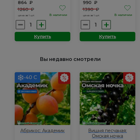
864
₽
990
₽
1260
₽
1390
₽
В наличии
В наличии
цена за 1 шт.
цена за 1 шт.
Количество
Количество
товара
товара
Купить
Купить
Пион
Пион
травянистый:
травянистый:
Печер
Распберри
Вы недавно смотрели
Сандей
-40 С
Абрикос: Академик
Вишня песчаная:
Омская ночка