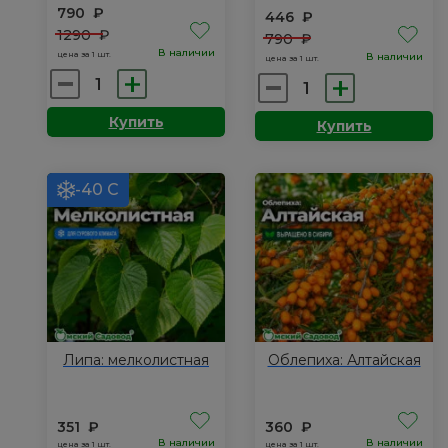
790
₽
446
₽
1290
₽
790
₽
В наличии
цена за 1 шт.
В наличии
цена за 1 шт.
Количество
Количество
товара
товара
Купить
Купить
Абрикос:
Вишня
Академик
песчаная:
Омская
-40 С
ночка
Липа: мелколистная
Облепиха: Алтайская
351
₽
360
₽
В наличии
В наличии
цена за 1 шт.
цена за 1 шт.