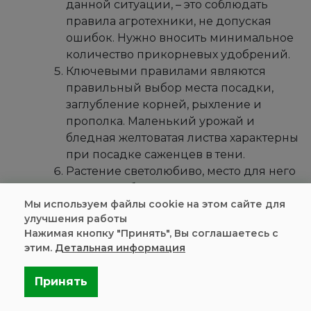
данной ситуации, – это соблюдать
правила агротехники, не допуская
ошибок. Нужно вносить минимальное
количество прикорневых удобрений.
Ключевыми правилами являются
правильный выбор места посадки,
заглубление корней, рыхление и
прополка. Маленький урожай и
бледная желтоватая листва характерны
при посадке саженцев в тени.
Растение светолюбиво, место для него
нужно подбирать хорошо
Мы используем файлы cookie на этом сайте для
освещенное. Заглубление корней не
улучшения работы
должно быть поверхностным. Это
Нажимая кнопку "Принять", Вы соглашаетесь с
приводит к их пересыханию в жаркие
этим.
Детальная информация
дни, пожелтению и увяданию.
Кроме того, нужно следить за уровнем
Принять
влаги. При излишней сырости
создается благоприятная среда для