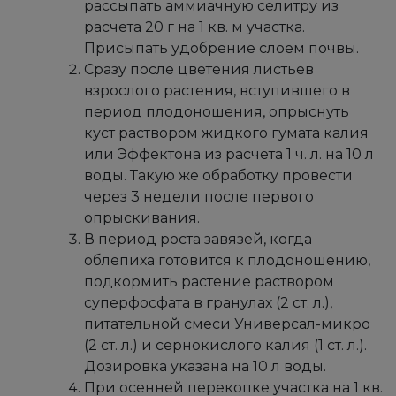
рассыпать аммиачную селитру из
расчета 20 г на 1 кв. м участка.
Присыпать удобрение слоем почвы.
Сразу после цветения листьев
взрослого растения, вступившего в
период плодоношения, опрыснуть
куст раствором жидкого гумата калия
или Эффектона из расчета 1 ч. л. на 10 л
воды. Такую же обработку провести
через 3 недели после первого
опрыскивания.
В период роста завязей, когда
облепиха готовится к плодоношению,
подкормить растение раствором
суперфосфата в гранулах (2 ст. л.),
питательной смеси Универсал-микро
(2 ст. л.) и сернокислого калия (1 ст. л.).
Дозировка указана на 10 л воды.
При осенней перекопке участка на 1 кв.