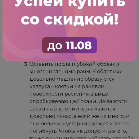
Успей купить
чревато тем, что резко снизится
урожайность кустарника. Чтобы не
со скидкой!
допустить подобной ошибки, следует
учесть, что генеративные почки
облепихи появляются в верхней части
до
11.08
побегов. Так, при выполнении обрезки
ни в коем случае нельзя излишне
увлекаться их укорачиванием.
Оставить после глубокой обрезки
многочисленные раны. У облепихи
довольно медленно образуются
каллуса – клетки на раневой
поверхности растения в виде
опробковевающей ткани. Из-за этого
срезы на растении затягиваются
довольно плохо, а если же их много, и
они велики, кустарник может и вовсе
погибнуть. Чтобы не допустить этого,
также рекомендуется избегать способа