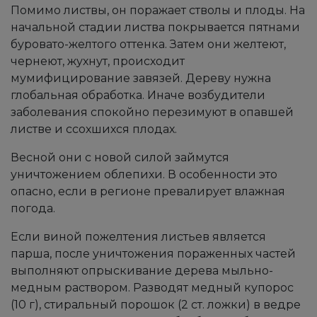
Помимо листвы, он поражает стволы и плоды. На
начальной стадии листва покрывается пятнами
буровато-желтого оттенка. Затем они желтеют,
чернеют, жухнут, происходит
мумифицирование завязей. Дереву нужна
глобальная обработка. Иначе возбудители
заболевания спокойно перезимуют в опавшей
листве и ссохшихся плодах.
Весной они с новой силой займутся
уничтожением облепихи. В особенности это
опасно, если в регионе превалирует влажная
погода.
Если виной пожелтения листьев является
парша, после уничтожения пораженных частей
выполняют опрыскивание дерева мыльно-
медным раствором. Разводят медный купорос
(10 г), стиральный порошок (2 ст. ложки) в ведре