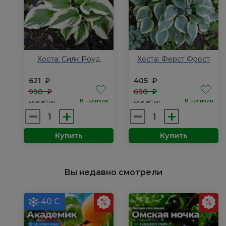
Хоста: Силк Роуд
Хоста: Ферст Фрост
621
₽
405
₽
990
₽
690
₽
В наличии
В наличии
цена за 1 шт.
цена за 1 шт.
Количество
Количество
товара
товара
Купить
Купить
Хоста:
Хоста:
Силк
Ферст
Роуд
Фрост
Вы недавно смотрели
-40 С