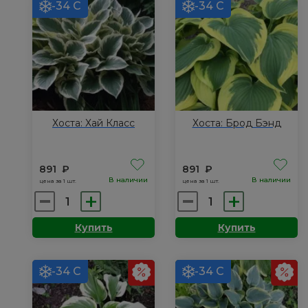
-34 С
-34 С
Хоста: Хай Класс
Хоста: Брод Бэнд
891
₽
891
₽
В наличии
В наличии
цена за 1 шт.
цена за 1 шт.
Количество
Количество
товара
товара
Купить
Купить
Хоста:
Хоста:
Хай
Брод
Класс
Бэнд
-34 С
-34 С