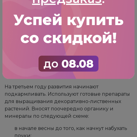
просыхания грунта на глубину до 4-5 см.
Используют теплую и отстоянную воду
Успей купить
комнатной температуры.
со скидкой!
После полива проводят поверхностное
рыхление, удаляют по мере роста сорняки,
пропалывают между рядами. Во избежание
испарения влаги вносят мульчу из торфа или
до
08.08
компоста.
Подкормки:
На третьем году развития начинают
подкармливать. Используют готовые препараты
для выращивания декоративно-лиственных
растений. Вносят поочередно органику и
минералы по следующей схеме:
в начале весны до того, как начнут набухать
почки;