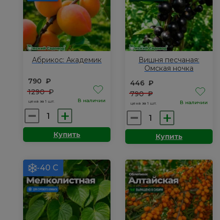
Абрикос: Академик
Вишня песчаная:
Омская ночка
790
₽
446
₽
1290
₽
790
₽
В наличии
цена за 1 шт.
В наличии
цена за 1 шт.
Количество
Количество
товара
товара
Купить
Купить
Абрикос:
Вишня
Академик
песчаная:
Омская
-40 С
ночка