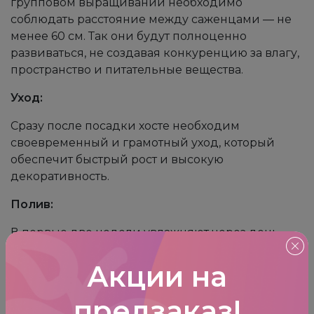
групповом выращивании необходимо
соблюдать расстояние между саженцами — не
менее 60 см. Так они будут полноценно
развиваться, не создавая конкуренцию за влагу,
пространство и питательные вещества.
Уход:
Сразу после посадки хосте необходим
своевременный и грамотный уход, который
обеспечит быстрый рост и высокую
декоративность.
Полив:
В первые две недели увлажняют через день,
чтобы кустики начали наращивать корни и
зеленую массу. Выливают по 2 л воды под
Акции на
каждый экземпляр.
предзаказ
!
Дальше увлажнение требуется посоле