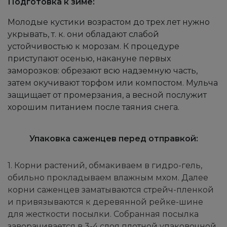
Подготовка к зиме:
Молодые кустики возрастом до трех лет нужно
укрывать, т. к. они обладают слабой
устойчивостью к морозам. К процедуре
приступают осенью, накануне первых
заморозков: обрезают всю надземную часть,
затем окучивают торфом или компостом. Мульча
защищает от промерзания, а весной послужит
хорошим питанием после таяния снега.
Упаковка саженцев перед отправкой:
1. Корни растений, обмакиваем в гидро-гель,
обильно прокладываем влажным мхом. Далее
корни саженцев заматываются стрейч-пленкой
и привязываются к деревянной рейке-шине
для жесткости посылки. Собранная посылка
заворачивается в 3-4 слоя плотной упаковочной