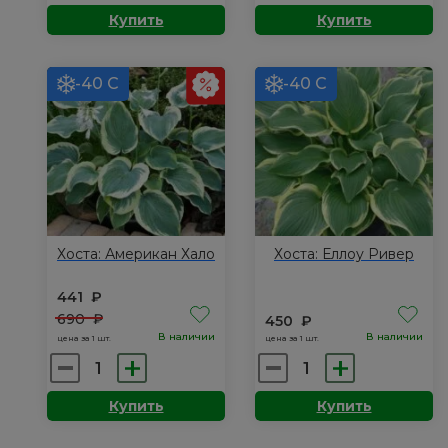
товара
товара
Купить
Купить
Хоста:
Хоста:
Ферст
Блу
Фрост
Маус
-40 С
-40 С
Иэрс
Хоста: Американ Хало
Хоста: Еллоу Ривер
441
₽
690
₽
450
₽
В наличии
В наличии
цена за 1 шт.
цена за 1 шт.
Количество
Количество
товара
товара
Купить
Купить
Хоста:
Хоста:
Американ
Еллоу