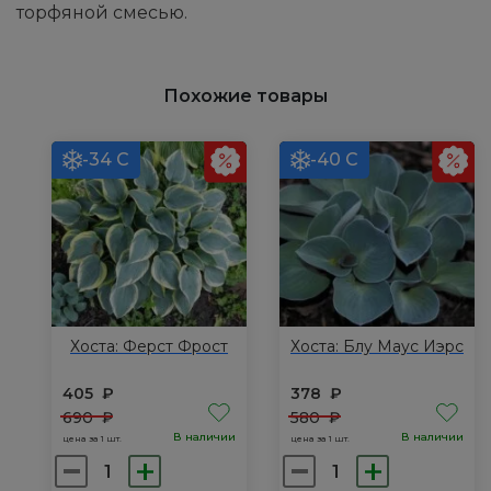
торфяной смесью.
Похожие товары
-34 С
-40 С
Хоста: Ферст Фрост
Хоста: Блу Маус Иэрс
405
₽
378
₽
690
₽
580
₽
В наличии
В наличии
цена за 1 шт.
цена за 1 шт.
Количество
Количество