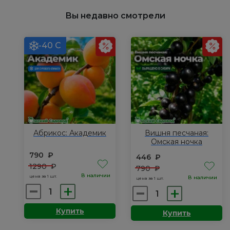
Хало
Ривер
Вы недавно смотрели
-40 С
Абрикос: Академик
Вишня песчаная:
Омская ночка
790
₽
446
₽
1290
₽
790
₽
В наличии
цена за 1 шт.
В наличии
цена за 1 шт.
Количество
Количество
товара
товара
Купить
Купить
Абрикос:
Вишня
Академик
песчаная: