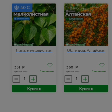
Омская
-40 С
ночка
Липа: мелколистная
Облепиха: Алтайская
351
₽
360
₽
В наличии
В наличии
цена за 1 шт.
цена за 1 шт.
Количество
Количество
товара
товара
Купить
Купить
Липа:
Облепиха:
мелколистная
Алтайская