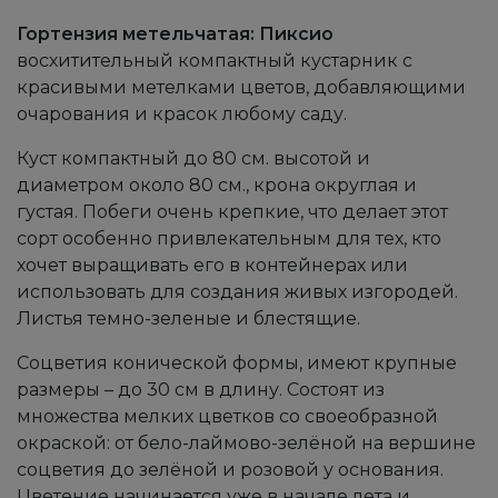
Гортензия метельчатая: Пиксио
восхитительный компактный кустарник с
красивыми метелками цветов, добавляющими
очарования и красок любому саду.
Куст компактный до 80 см. высотой и
диаметром около 80 см., крона округлая и
густая. Побеги очень крепкие, что делает этот
сорт особенно привлекательным для тех, кто
хочет выращивать его в контейнерах или
использовать для создания живых изгородей.
Листья темно-зеленые и блестящие.
Соцветия конической формы, имеют крупные
размеры – до 30 см в длину. Состоят из
множества мелких цветков со своеобразной
окраской: от бело-лаймово-зелёной на вершине
соцветия до зелёной и розовой у основания.
Цветение начинается уже в начале лета и