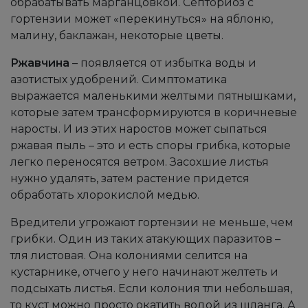
обрабатывать марганцовкой. Септориоз с
гортензии может «перекинуться» на яблоню,
малину, баклажан, некоторые цветы.
Ржавчина
– появляется от избытка воды и
азотистых удобрений. Симптоматика
выражается маленькими желтыми пятнышками,
которые затем трансформируются в коричневые
наросты. И из этих наростов может сыпаться
ржавая пыль – это и есть споры грибка, которые
легко переносятся ветром. Засохшие листья
нужно удалять, затем растение придется
обработать хлорокислой медью.
Вредители угрожают гортензии не меньше, чем
грибки. Один из таких атакующих паразитов –
тля листовая. Она колониями селится на
кустарнике, отчего у него начинают желтеть и
подсыхать листья. Если колония тли небольшая,
то куст можно просто окатить водой из шланга. А