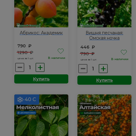
Абрикос: Академик
Вишня песчаная:
Омская ночка
790
₽
446
₽
1290
₽
790
₽
В наличии
цена за 1 шт.
В наличии
цена за 1 шт.
Количество
Количество
товара
товара
Купить
Купить
Абрикос:
Вишня
Академик
песчаная:
Омская
-40 С
ночка