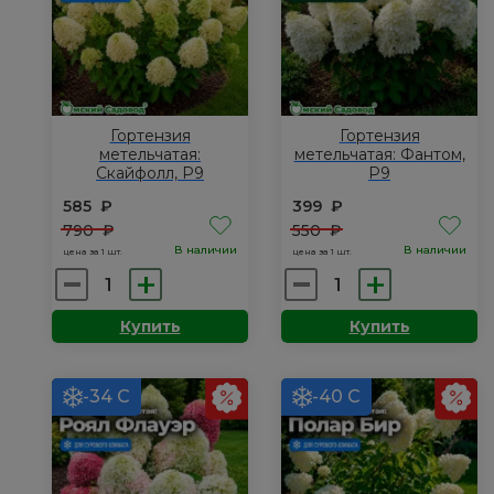
Гортензия
Гортензия
метельчатая:
метельчатая: Фантом,
Скайфолл, Р9
Р9
585
₽
399
₽
790
₽
550
₽
В наличии
В наличии
цена за 1 шт.
цена за 1 шт.
Количество
Количество
товара
товара
Купить
Купить
Гортензия
Гортензия
метельчатая:
метельчатая:
Скайфолл,
Фантом,
-34 С
-40 С
Р9
Р9