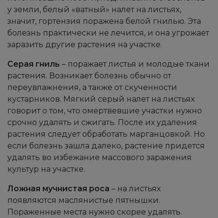
у земли, белый «ватный» налет на листьях,
значит, гортензия поражена белой гнилью. Эта
болезнь практически не лечится, и она угрожает
заразить другие растения на участке.
Серая гниль
– поражает листья и молодые ткани
растения. Возникает болезнь обычно от
переувлажнения, а также от скученности
кустарников. Мягкий серый налет на листьях
говорит о том, что омертвевшие участки нужно
срочно удалять и сжигать. После их удаления
растения следует обработать марганцовкой. Но
если болезнь зашла далеко, растение придется
удалять во избежание массового заражения
культур на участке.
Ложная мучнистая роса
– на листьях
появляются маслянистые пятнышки.
Пораженные места нужно скорее удалять.