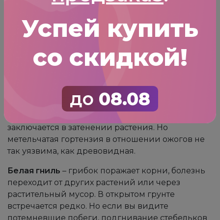
Симптоматика такова: желтые и высохшие
листья с оставшимися зелеными прожилками.
Успей купить
Почву в таком случае нужно смягчить,
подкислить алюминиевым сульфатом или
со скидкой!
торфом. Можно смягчить и воду для полива
золой. Возможно, придется снизить
интенсивность минеральной подкормки.
Ожоги листьев
– выглядят как полупрозрачные
до
08.08
беловатые пятна. Пораженные места
истончаются, могут засохнуть. Лечение
заключается в затенении растения. Но
метельчатая гортензия в отношении ожогов не
так уязвима, как древовидная.
Белая гниль
– грибок поражает корни, болезнь
переходит от других растений или через
растительный мусор. В открытом грунте
встречается редко. Но если вы видите
потемневшие побеги, подгнивание стебельков