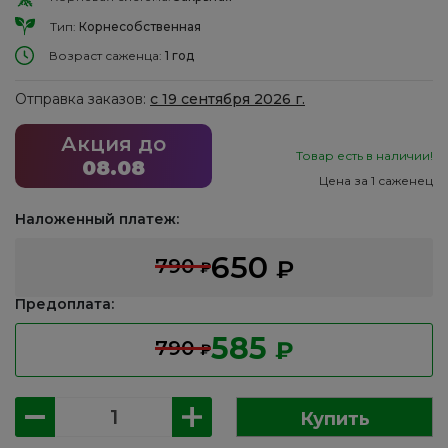
Тип:
Корнесобственная
Возраст саженца:
1 год
Отправка заказов:
с 19 сентября 2026 г.
Акция до
Товар есть в наличии!
08.08
Цена за 1 саженец
Наложенный платеж:
650
790
₽
₽
Предоплата:
585
790
₽
₽
Количество
Купить
товара