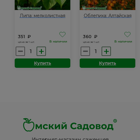
Липа: мелколистная
Облепиха: Алтайская
351
₽
360
₽
В наличии
В наличии
цена за 1 шт.
цена за 1 шт.
Количество
Количество
товара
товара
Купить
Купить
Липа:
Облепиха:
мелколистная
Алтайская
Интернет-магазин саженцев