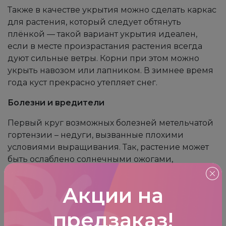
Также в качестве укрытия можно сделать каркас
для растения, который следует обтянуть
плёнкой — такой вариант укрытия идеален,
если в месте произрастания растения всегда
дуют сильные ветры. Корни при этом можно
укрыть навозом или лапником. В зимнее время
года куст прекрасно утепляет снег.
Болезни и вредители
Первый круг возможных болезней метельчатой
гортензии – недуги, вызванные плохими
условиями выращивания. Так, растение может
быть ослаблено солнечными ожогами,
дефицитом или избытком воды, недостаточным
минеральным балансом почвы.
Акции на
Хлороз
– может возникнуть из-за нехватки
предзаказ
!
железа в почве или избытка извести.