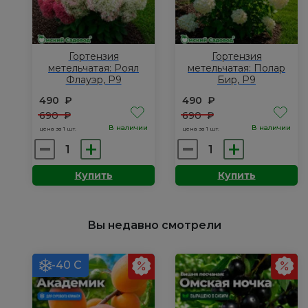
Гортензия
Гортензия
метельчатая: Роял
метельчатая: Полар
Флауэр, Р9
Бир, Р9
490
₽
490
₽
690
₽
690
₽
В наличии
В наличии
цена за 1 шт.
цена за 1 шт.
Количество
Количество
товара
товара
Купить
Купить
Гортензия
Гортензия
метельчатая:
метельчатая:
Роял
Полар
Вы недавно смотрели
Флауэр,
Бир,
Р9
Р9
-40 С