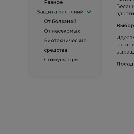
Разное
Весенн
Защита растений
адапти
От болезней
Выбор
От насекомых
Идеаль
Биотехнические
воспри
средства
выращи
Стимуляторы
Посад