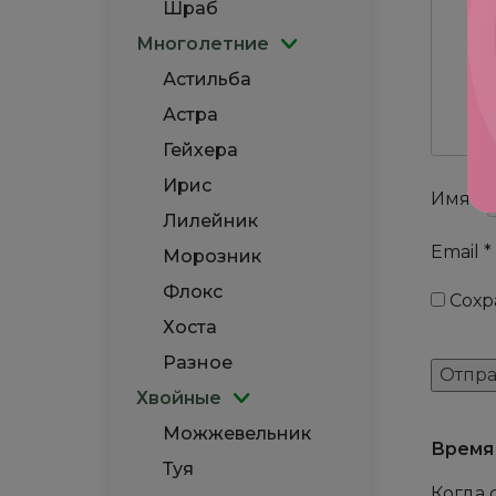
Шраб
Многолетние
Астильба
Астра
Гейхера
Ирис
Имя
*
Лилейник
Email
*
Морозник
Флокс
Сохр
Хоста
Разное
Хвойные
Можжевельник
Время
Туя
Когда 