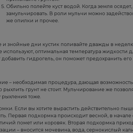
Обильно полейте куст водой. Когда земля осядет
замульчировать. В роли мульчи можно задействов
же опилки и прочее.
е и знойные дни кустик поливайте дважды в неделю
е используют, оптимальная температура жидкости д
т добавить гидрогель, он поможет предохранить его
ие – необходимая процедура, дающая возможность
о рыхлить грунт не стоит. Мульчирование же позволя
у рыхления тоже.
мки. Если вы хотите вырастить действительно пыш
ть. Первая подкормка происходит весной, в начале
тичий помет или коровяк. Вторая подкормка прихо
зации – вносится мочевина, вода, сернокислый кали