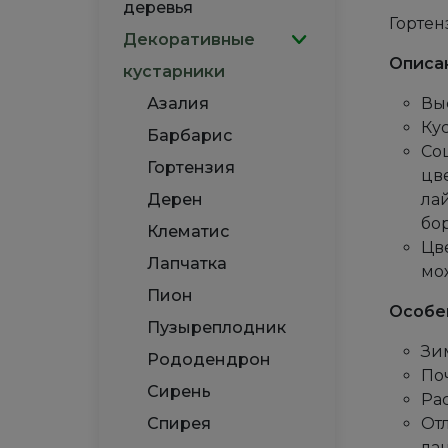
деревья
Гортен
Декоративные
Описа
кустарники
Азалия
Выс
Ку
Барбарис
Соц
Гортензия
цв
Дерен
ла
бо
Клематис
Цв
Лапчатка
мо
Пион
Особе
Пузыреплодник
Зим
Рододендрон
По
Сирень
Ра
Спирея
От
ла