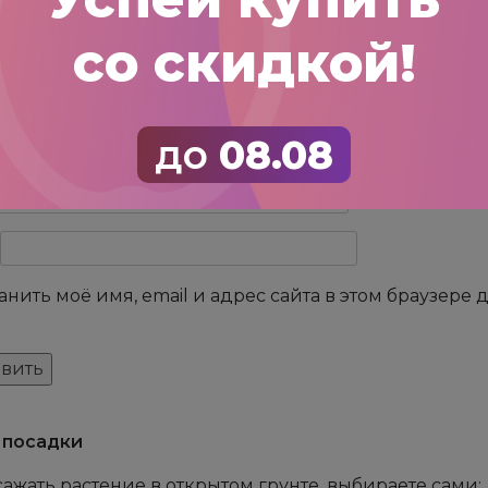
со скидкой!
до
08.08
анить моё имя, email и адрес сайта в этом браузер
 посадки
сажать растение в открытом грунте, выбираете сами: 