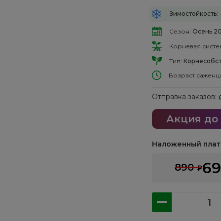
Зимостойкость: 
Сезон:
Осень 2
Корневая систе
Тип:
Корнесобст
Возраст саженц
Отправка заказов:
Акция до
Наложенный плат
6
890
₽
Количество
товара