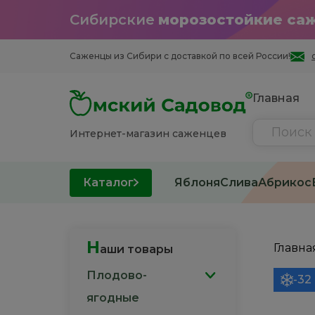
Сибирские
морозостойкие са
Саженцы из Cибири с доставкой по всей России!
Главная
Интернет-магазин саженцев
Каталог
Яблоня
Слива
Абрикос
Н
Главна
аши товары
Плодово-
-32
ягодные