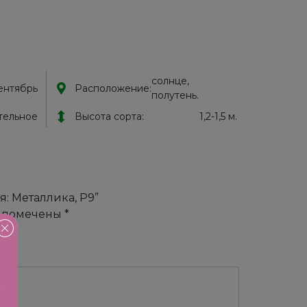
солнце,
ентябрь
Расположение:
полутень.
тельное
Высота сорта:
1,2-1,5 м.
я: Металлика, Р9”
я помечены
*
!