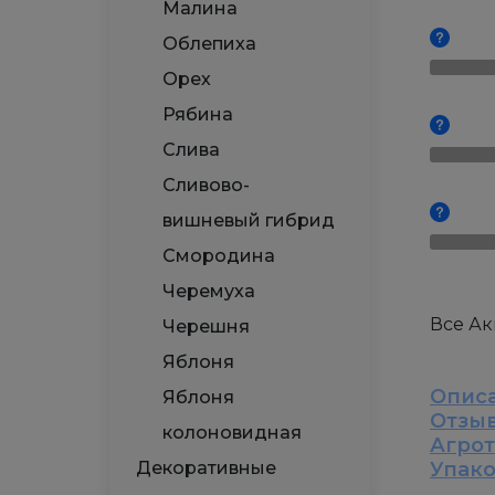
Малина
Облепиха
Орех
Рябина
Слива
Сливово-
вишневый гибрид
Смородина
Черемуха
Все А
Черешня
Яблоня
Опис
Яблоня
Отзы
колоновидная
Агро
Декоративные
Упак