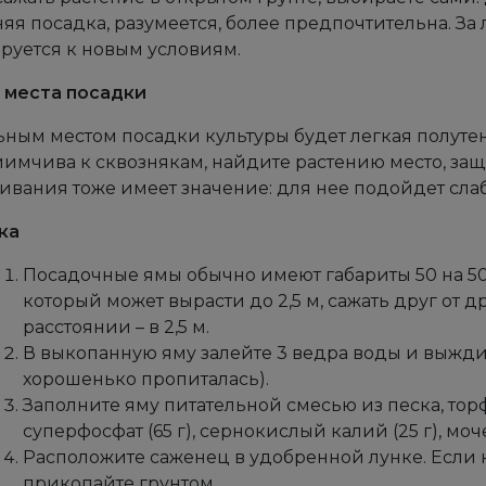
яя посадка, разумеется, более предпочтительна. За
руется к новым условиям.
 места посадки
ным местом посадки культуры будет легкая полутен
имчива к сквознякам, найдите растению место, защ
вания тоже имеет значение: для нее подойдет сла
ка
Посадочные ямы обычно имеют габариты 50 на 50, 
который может вырасти до 2,5 м, сажать друг от 
расстоянии – в 2,5 м.
В выкопанную яму залейте 3 ведра воды и выждит
хорошенько пропиталась).
Заполните яму питательной смесью из песка, тор
суперфосфат (65 г), сернокислый калий (25 г), моче
Расположите саженец в удобренной лунке. Если 
прикопайте грунтом.