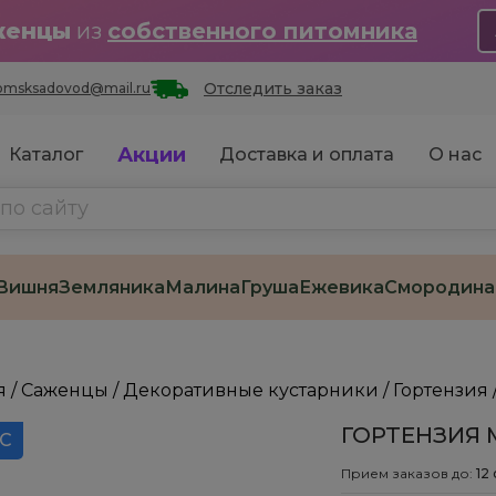
женцы
из
собственного питомника
Отследить заказ
omsksadovod@mail.ru
Акции
Каталог
Доставка и оплата
О нас
Вишня
Земляника
Малина
Груша
Ежевика
Смородина
я
/
Саженцы
/
Декоративные кустарники
/
Гортензия
ГОРТЕНЗИЯ 
 С
Прием заказов до:
12