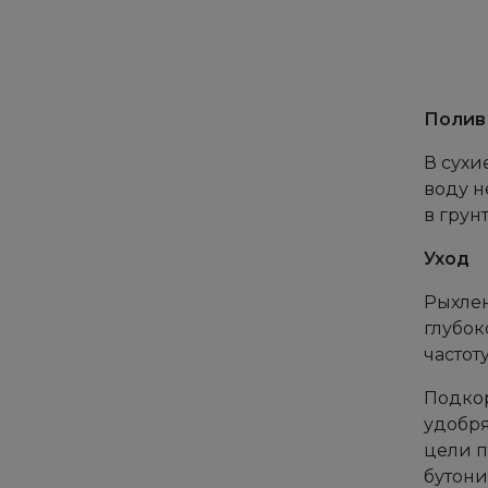
Полив
В сухи
воду н
в грун
Уход
Рыхлен
глубок
частот
Подкор
удобря
цели п
бутони