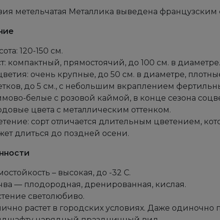
зия метельчатая Металлика выведена французским
ние
ота: 120-150 см.
ст: компактный, прямостоячий, до 100 см. в диаметр
ветия: очень крупные, до 50 см. в диаметре, плотны
етков, до 5 см., с небольшим вкраплением фертильн
ймово-белые с розовой каймой, в конце сезона соц
рдовые цвета с металлическим оттенком.
етение: сорт отличается длительным цветением, кот
жет длиться до поздней осени.
нности
остойкость – высокая, до -32 С.
чва — плодородная, дренированная, кислая.
стение светолюбиво.
лично растет в городских условиях. Даже одиночно
ндшафту нарядный праздничный вид.