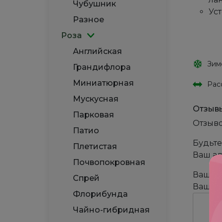
Чубушник
Ус
Разное
Роза
Английская
Зим
Грандифлора
Миниатюрная
Рас
Мускусная
Отзыв
Парковая
Отзыво
Патио
Будьте
Плетистая
Ваш ад
Почвопокровная
Ваша 
Спрей
Ваш о
Флорибунда
Чайно-гибридная