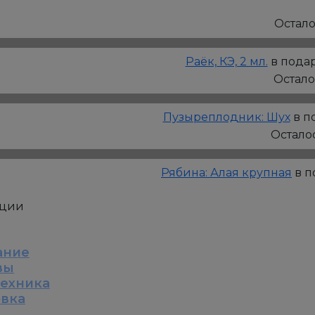
Гортензия
метельчатая:
Остал
Металлика,
Р9
Раёк, КЭ, 2 мл.
в подар
Остал
Пузыреплодник: Шух
в п
Остало
Рябина: Алая крупная
в п
кции
ание
вы
техника
овка