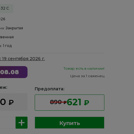
-32 С
026
ма:
Закрытая
венная
а:
1 год
с 19 сентября 2026 г.
Товар есть в наличии!
08.08
Цена за 1 саженец
еж:
Предоплата:
90
621
₽
890
₽
₽
Купить