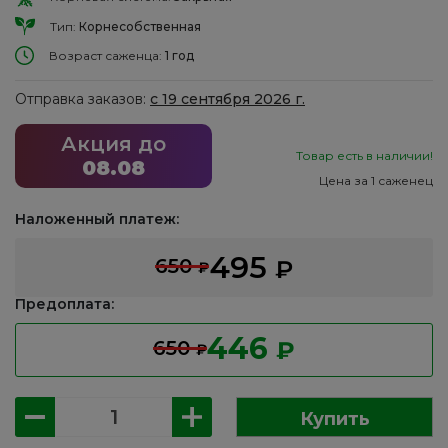
Тип:
Корнесобственная
Возраст саженца:
1 год
Отправка заказов:
с 19 сентября 2026 г.
Акция до
Товар есть в наличии!
08.08
Цена за 1 саженец
Наложенный платеж:
495
650
₽
₽
Предоплата:
446
650
₽
₽
Количество
Купить
товара