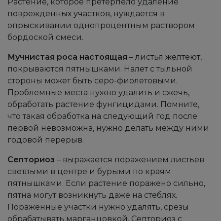
Растение, которое претерпело удаление
поврежденных участков, нуждается в
опрыскивании однопроцентным раствором
бордоской смеси.
Мучнистая роса настоящая
– листья желтеют,
покрываются пятнышками. Налет с тыльной
стороны может быть серо-фиолетовыми.
Проблемные места нужно удалить и сжечь,
обработать растение фунгицидами. Помните,
что такая обработка на следующий год после
первой невозможна, нужно делать между ними
годовой перерыв.
Септориоз
– выражается поражением листьев
светлыми в центре и бурыми по краям
пятнышками. Если растение поражено сильно,
пятна могут возникнуть даже на стеблях.
Пораженные участки нужно удалять, срезы
обрабатывать марганцовкой. Септориоз с