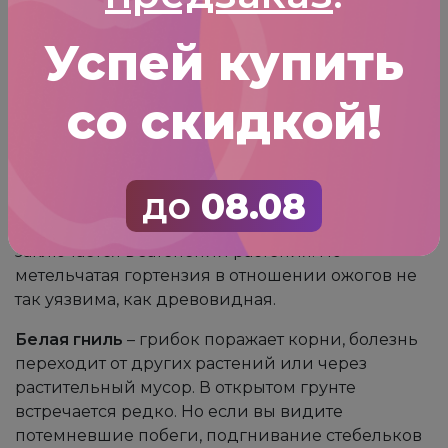
листья с оставшимися зелеными прожилками.
Успей купить
Почву в таком случае нужно смягчить,
подкислить алюминиевым сульфатом или
торфом. Можно смягчить и воду для полива
со скидкой!
золой. Возможно, придется снизить
интенсивность минеральной подкормки.
Ожоги листьев
– выглядят как полупрозрачные
до
08.08
беловатые пятна. Пораженные места
истончаются, могут засохнуть. Лечение
заключается в затенении растения. Но
метельчатая гортензия в отношении ожогов не
так уязвима, как древовидная.
Белая гниль
– грибок поражает корни, болезнь
переходит от других растений или через
растительный мусор. В открытом грунте
встречается редко. Но если вы видите
потемневшие побеги, подгнивание стебельков