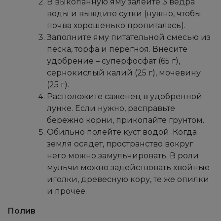
В выкопанную яму залейте 3 ведра
воды и выждите сутки (нужно, чтобы
почва хорошенько пропиталась).
Заполните яму питательной смесью из
песка, торфа и перегноя. Внесите
удобрение – суперфосфат (65 г),
сернокислый калий (25 г), мочевину
(25 г).
Расположите саженец в удобренной
лунке. Если нужно, расправьте
бережно корни, прикопайте грунтом.
Обильно полейте куст водой. Когда
земля осядет, пространство вокруг
него можно замульчировать. В роли
мульчи можно задействовать хвойные
иголки, древесную кору, те же опилки
и прочее.
Полив