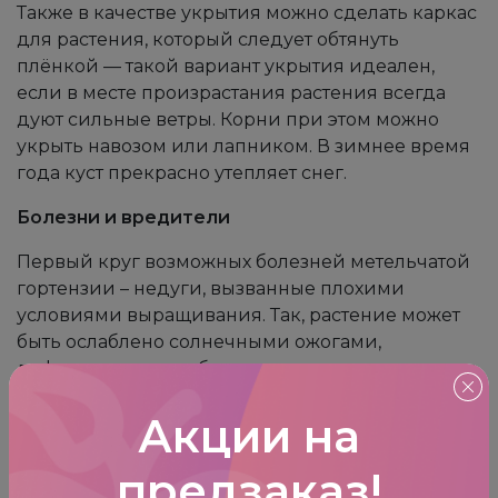
Также в качестве укрытия можно сделать каркас
для растения, который следует обтянуть
плёнкой — такой вариант укрытия идеален,
если в месте произрастания растения всегда
дуют сильные ветры. Корни при этом можно
укрыть навозом или лапником. В зимнее время
года куст прекрасно утепляет снег.
Болезни и вредители
Первый круг возможных болезней метельчатой
гортензии – недуги, вызванные плохими
условиями выращивания. Так, растение может
быть ослаблено солнечными ожогами,
дефицитом или избытком воды, недостаточным
минеральным балансом почвы.
Акции на
Хлороз
– может возникнуть из-за нехватки
железа в почве или избытка извести.
предзаказ
!
Симптоматика такова: желтые и высохшие