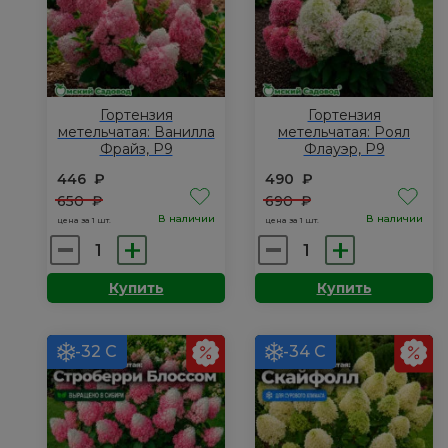
Гортензия
Гортензия
метельчатая: Ванилла
метельчатая: Роял
Фрайз, Р9
Флауэр, Р9
446
₽
490
₽
650
₽
690
₽
В наличии
В наличии
цена за 1 шт.
цена за 1 шт.
Количество
Количество
товара
товара
Купить
Купить
Гортензия
Гортензия
метельчатая:
метельчатая:
Ванилла
Роял
-32 С
-34 С
Фрайз,
Флауэр,
Р9
Р9