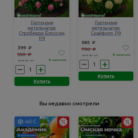
Гортензия
Гортензия
метельчатая:
метельчатая:
Строберри Блоссом,
Скайфолл, Р9
Р9
585
₽
399
₽
790
₽
550
₽
В наличии
цена за 1 шт.
В наличии
цена за 1 шт.
Количество
Количество
товара
товара
Купить
Гортензия
Купить
Гортензия
метельчатая:
метельчатая:
Скайфолл,
Строберри
Р9
Вы недавно смотрели
Блоссом,
Р9
-40 С