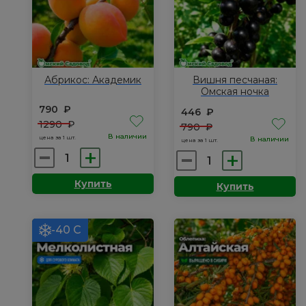
Абрикос: Академик
Вишня песчаная:
Омская ночка
790
₽
446
₽
1290
₽
790
₽
В наличии
цена за 1 шт.
В наличии
цена за 1 шт.
Количество
Количество
товара
товара
Купить
Купить
Абрикос:
Вишня
Академик
песчаная:
Омская
-40 С
ночка