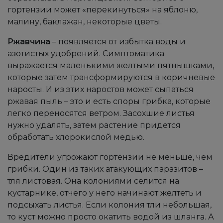
гортензии может «перекинуться» на яблоню,
малину, баклажан, некоторые цветы.
Ржавчина
– появляется от избытка воды и
азотистых удобрений. Симптоматика
выражается маленькими желтыми пятнышками,
которые затем трансформируются в коричневые
наросты. И из этих наростов может сыпаться
ржавая пыль – это и есть споры грибка, которые
легко переносятся ветром. Засохшие листья
нужно удалять, затем растение придется
обработать хлорокислой медью.
Вредители угрожают гортензии не меньше, чем
грибки. Один из таких атакующих паразитов –
тля листовая. Она колониями селится на
кустарнике, отчего у него начинают желтеть и
подсыхать листья. Если колония тли небольшая,
то куст можно просто окатить водой из шланга. А