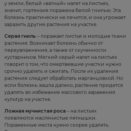
у земли, белый «ватный» налет на листьях,
значит, гортензия поражена белой гнилью. Эта
болезнь практически не лечится, и она угрожает
заразить другие растения на участке.
Серая гниль
– поражает листья и молодые ткани
растения. Возникает болезнь обычно от
переувлажнения, а также от скученности
кустарников. Мягкий серый налет на листьях
говорит о том, что омертвевшие участки нужно
срочно удалять и сжигать. После их удаления
растения следует обработать марганцовкой. Но
если болезнь зашла далеко, растение придется
удалять во избежание массового заражения
культур на участке.
Ложная мучнистая роса
– на листьях
появляются маслянистые пятнышки.
Пораженные места нужно скорее удалять.