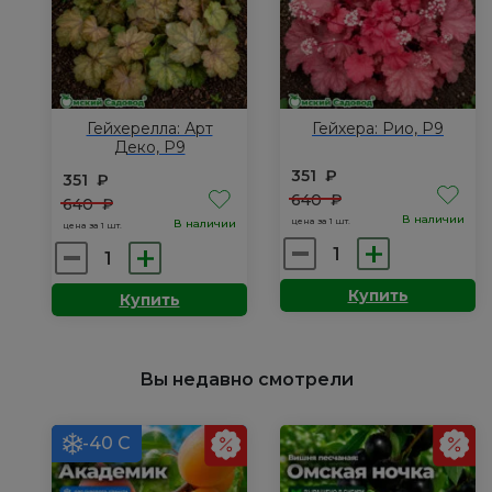
Гейхерелла: Арт
Гейхера: Рио, Р9
Деко, Р9
351
₽
351
₽
640
₽
640
₽
В наличии
цена за 1 шт.
В наличии
цена за 1 шт.
Количество
Количество
товара
товара
Купить
Купить
Гейхера:
Гейхерелла:
Рио,
Арт
Р9
Деко,
Вы недавно смотрели
Р9
-40 С