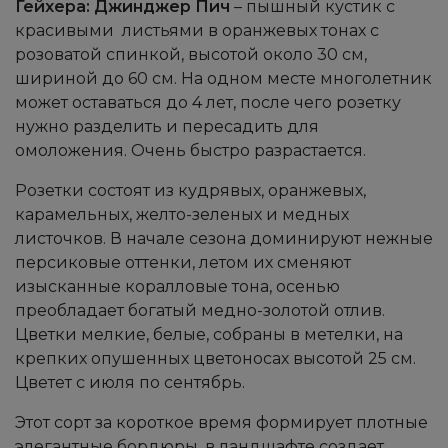
Гейхера: Джинджер Пич
– пышный кустик с
красивыми листьями в оранжевых тонах с
розоватой спинкой, высотой около 30 см,
шириной до 60 см. На одном месте многолетник
может оставаться до 4 лет, после чего розетку
нужно разделить и пересадить для
омоложения. Очень быстро разрастается.
Розетки состоят из кудрявых, оранжевых,
карамельных, желто-зеленых и медных
листочков. В начале сезона доминируют нежные
персиковые оттенки, летом их сменяют
изысканные коралловые тона, осенью
преобладает богатый медно-золотой отлив.
Цветки мелкие, белые, собраны в метелки, на
крепких опушенных цветоносах высотой 25 см.
Цветет с июля по сентябрь.
Этот сорт за короткое время формирует плотные
элегантные бордюры, в ландшафте создает