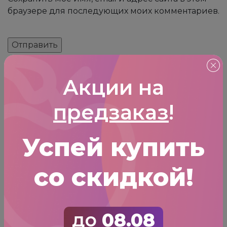
браузере для последующих моих комментариев.
Выбор места:
Акции на
Участок для посадки лучше выбрать с
предзаказ
!
притенением. Если же растение высаживается
на солнце, необходимо регулярно поливать его
и не давать почве сильно пересыхать. Почва
Успей купить
должна быть плодородной и с хорошим
дренажем. Для этого можно использовать
со скидкой!
гальку или речной песок.
Уход:
Практически каждую весну корни гейхеры
до
08.08
оголяются, поднимаясь наружу. Их следует