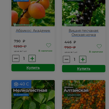
Абрикос: Академик
Вишня песчаная:
Омская ночка
790
₽
446
₽
1290
₽
790
₽
В наличии
цена за 1 шт.
В наличии
цена за 1 шт.
Количество
Количество
товара
товара
Купить
Купить
Абрикос:
Вишня
Академик
песчаная:
Омская
-40 С
ночка