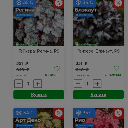
-35 С
-34 С
Гейхера: Регина, Р9
Гейхера: Блэкаут, Р9
351
₽
351
₽
640
₽
640
₽
В наличии
В наличии
цена за 1 шт.
цена за 1 шт.
Количество
Количество
товара
товара
Купить
Купить
Гейхера:
Гейхера:
Регина,
Блэкаут,
Р9
Р9
-34 С
-35 С