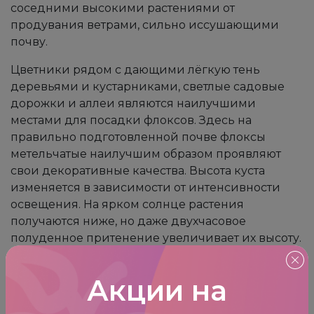
соседними высокими растениями от
продувания ветрами, сильно иссушающими
почву.
Цветники рядом с дающими лёгкую тень
деревьями и кустарниками, светлые садовые
дорожки и аллеи являются наилучшими
местами для посадки флоксов. Здесь на
правильно подготовленной почве флоксы
метельчатые наилучшим образом проявляют
свои декоративные качества. Высота куста
изменяется в зависимости от интенсивности
освещения. На ярком солнце растения
получаются ниже, но даже двухчасовое
полуденное притенение увеличивает их высоту.
Флоксы хорошо растут как на солнце, так и в
полутени. При этом на солнце метельчатые
Акции на
флоксы цветут пышнее (соцветия крупнее,
краски сочнее), и болеют меньше, но сроки