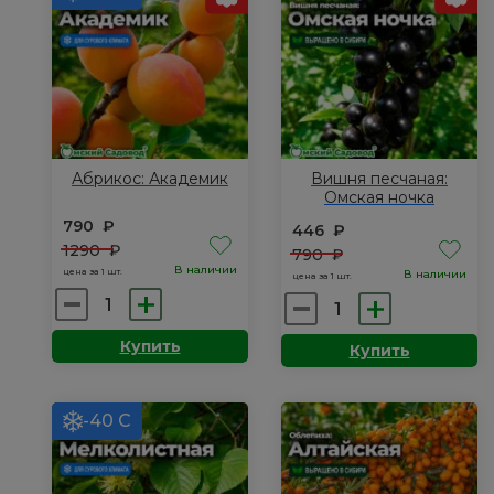
Абрикос: Академик
Вишня песчаная:
Омская ночка
790
₽
446
₽
1290
₽
790
₽
В наличии
цена за 1 шт.
В наличии
цена за 1 шт.
Количество
Количество
товара
товара
Купить
Купить
Абрикос:
Вишня
Академик
песчаная:
Омская
-40 С
ночка