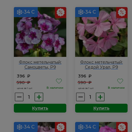
-34 С
-34 С
Флокс метельчатый:
Флокс метельчатый:
Самоцветы, Р9
Седой Урал, Р9
396
₽
396
₽
590
₽
590
₽
В наличии
В наличии
цена за 1 шт.
цена за 1 шт.
Количество
Количество
товара
товара
Купить
Купить
Флокс
Флокс
метельчатый:
метельчатый:
Самоцветы,
Седой
-34 С
-34 С
Р9
Урал,