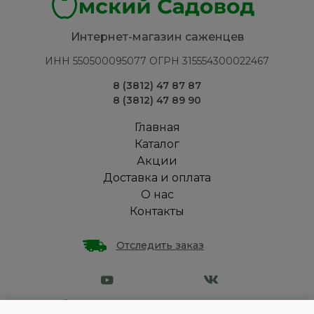
Интернет-магазин саженцев
ИНН 550500095077 ОГРН 315554300022467
8 (3812) 47 87 87
8 (3812) 47 89 90
Главная
Каталог
Акции
Доставка и оплата
О нас
Контакты
Отследить заказ
Омская обл., с. Зеленое Поле, переулок Восточный, стр.