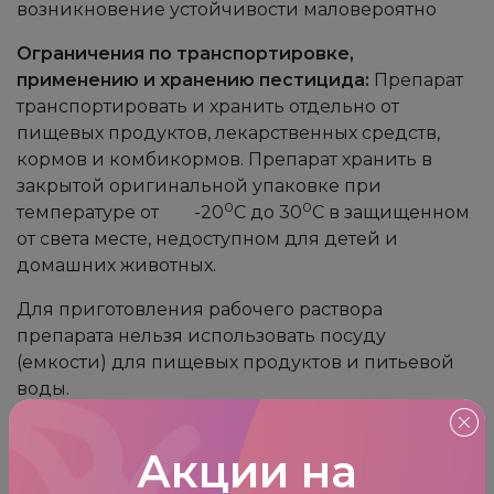
возникновение устойчивости маловероятно
Ограничения по транспортировке,
применению и хранению пестицида:
Препарат
транспортировать и хранить отдельно от
пищевых продуктов, лекарственных средств,
кормов и комбикормов. Препарат хранить в
закрытой оригинальной упаковке при
0
0
температуре от -20
С до 30
С в защищенном
от света месте, недоступном для детей и
домашних животных.
Для приготовления рабочего раствора
препарата нельзя использовать посуду
(емкости) для пищевых продуктов и питьевой
воды.
Рекомендации по охране полезных объектов
Акции на
флоры и фауны:
Препарат малоопасен для пчёл
(III класс опасности). Проводить наземную