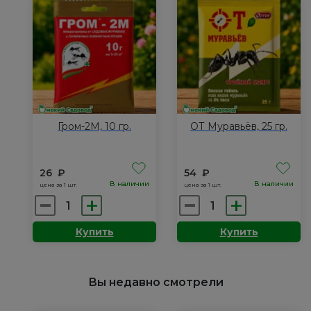
таблетка
мл
8
г.
Гром-2М, 10 гр.
ОТ Муравьёв, 25 гр.
26
₽
54
₽
В наличии
В наличии
цена за 1 шт.
цена за 1 шт.
Количество
Количество
товара
товара
Купить
Купить
Гром-2М,
ОТ
10
Муравьёв,
гр.
25
Вы недавно смотрели
гр.