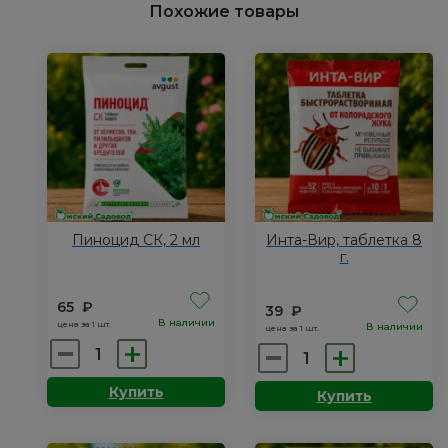
Похожие товары
Пиноцид СК, 2 мл
Инта-Вир, таблетка 8
г.
65
₽
39
₽
В наличии
цена за 1 шт.
В наличии
цена за 1 шт.
Количество
Количество
товара
товара
Купить
Купить
Пиноцид
Инта-
СК,
Вир,
2