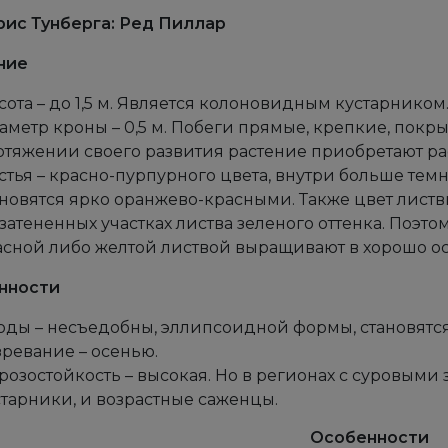
ис Тунберга: Ред Пиллар
ние
ота – до 1,5 м. Является колоновидным кустарником
аметр кроны – 0,5 м. Побеги прямые, крепкие, пок
отяжении своего развития растение приобретают ра
стья – красно-пурпурного цвета, внутри больше тем
ановятся ярко оранжево-красными. Также цвет листвы
затененных участках листва зеленого оттенка. Поэт
асной либо желтой листвой выращивают в хорошо о
нности
оды – несъедобны, эллипсоидной формы, становятся
зревание – осенью.
розостойкость – высокая. Но в регионах с суровыми
старники, и возрастные саженцы.
Особенности