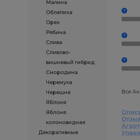
Малина
Облепиха
Орех
Рябина
Слива
Сливово-
вишневый гибрид
Смородина
Черемуха
Все А
Черешня
Яблоня
Опис
Яблоня
Отзы
колоновидная
Агро
Декоративные
Упак