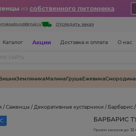
женцы
из
собственного питомника
Отследить заказ
omsksadovod@mail.ru
Акции
Каталог
Доставка и оплата
О нас
Вишня
Земляника
Малина
Груша
Ежевика
Смородина
я
/
Саженцы
/
Декоративные кустарники
/
Барбарис
БАРБАРИС ТУ
 С
Прием заказов до:
12