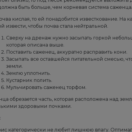
тоят близко, то под песок рекомендуется выложить
должна быть больше, чем корневая система саженца
очва кислая, то ей понадобится известкование. На к
й извести, чтобы почва стала нейтральной.
Сверху на дренаж нужно засыпать горкой неболь
которая описана выше.
Поставить саженец, аккуратно расправить кони.
Засыпать все оставшейся питательной смесью, ч
земли.
Землю уплотнить.
Кустарник полить.
Мульчировать саженец торфом.
нца обрезается часть, которая расположена над земле
лькими здоровыми почками.
:
ис категорически не любит лишнюю влагу. Оптимал