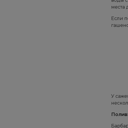
воды с
места 
Если п
гашено
У саже
неско
Полив
Барбар