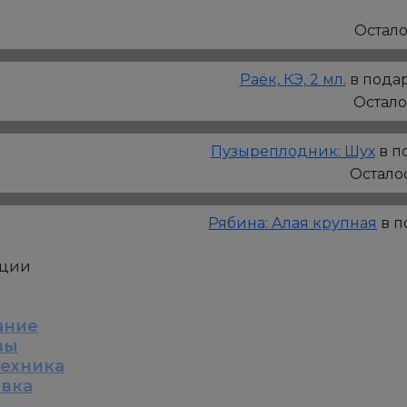
Барбарис
Тунберга:
Остал
Ред
Пиллар,
Раёк, КЭ, 2 мл.
в подар
Р9
Остал
Пузыреплодник: Шух
в п
Остало
Рябина: Алая крупная
в п
кции
ание
вы
техника
овка