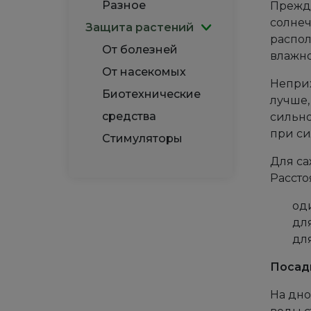
Разное
Прежде
солнеч
Защита растений
распол
От болезней
влажно
От насекомых
Неприх
Биотехнические
лучше,
средства
сильно
при си
Стимуляторы
Для са
Рассто
од
дл
дл
Посад
На дно