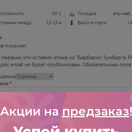
остойкость:
-30 С
Посадка:
апр-май,
стояния между:
1,2-1,5 м
Высота сорта:
1,
ы
в пока нет.
 первым, кто оставил отзыв на “Барбарис Тунберга: Р
рес email не будет опубликован.
Обязательные пол
оценка
тзыв
*
Акции на
предзаказ
Успей купить