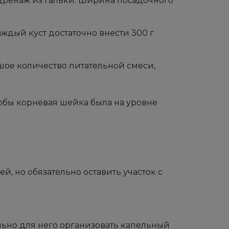
 дренаж из гальки. Ширина посадочного
.
аждый куст достаточно внести 300 г
шое количество питательной смеси,
тобы корневая шейка была на уровне
й, но обязательно оставить участок с
ьно для него организовать капельный