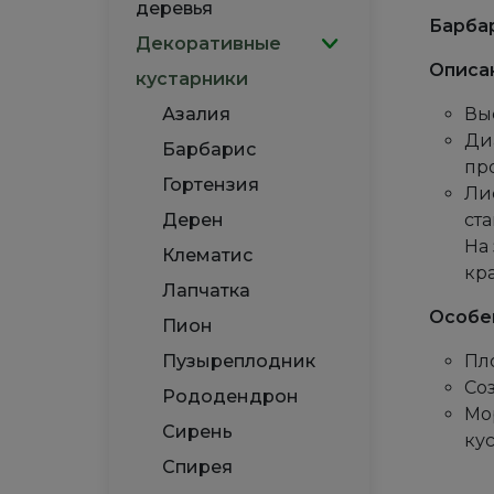
деревья
Барбар
Декоративные
Описа
кустарники
Азалия
Выс
Ди
Барбарис
пр
Гортензия
Ли
Дерен
ст
На 
Клематис
кр
Лапчатка
Особе
Пион
Пузыреплодник
Пл
Со
Рододендрон
Мо
Сирень
ку
Спирея