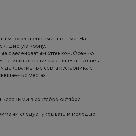
.
рыты множественными шипами. На
скидистую крону.
ные с зеленоватым оттенком. Осенью
 зависит от наличия солнечного света.
ому декоративные сорта кустарника с
свещаемых местах.
 красными в сентябре-октябре.
 зимами следует укрывать и молодые