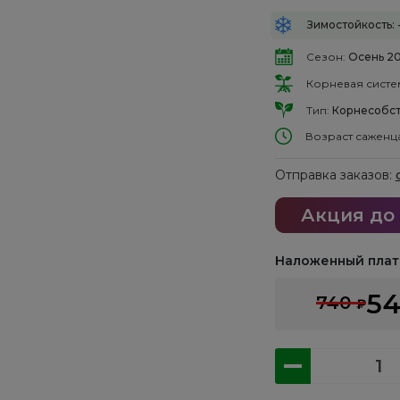
Зимостойкость: 
Сезон:
Осень 2
Корневая систе
Тип:
Корнесобст
Возраст саженц
Отправка заказов:
Акция до
Наложенный плат
5
740
₽
Количество
товара