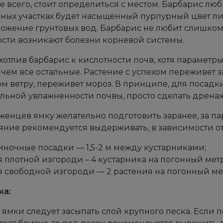
 всего, стоит определиться с местом. Барбарис люб
ных участках будет насыщенный пурпурный цвет лис
ожение грунтовых вод. Барбарис не любит слишком
сти возникают болезни корневой системы.
отлив барбарис к кислотности почв, хотя параметр
 чем все остальные. Растение с успехом переживет за
м ветру, переживет мороз. В принципе, для посадк
льной увлажненности почвы, просто сделать дренаж
женцев ямку желательно подготовить заранее, за п
яние рекомендуется выдерживать, в зависимости о
иночные посадки — 1,5-2 м между кустарниками;
я плотной изгороди – 4 кустарника на погонный метр
я свободной изгороди — 2 растения на погонный ме
ка:
 ямки следует засыпать слой крупного песка. Если