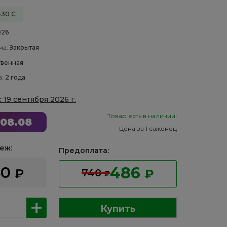
-30 С
026
ма:
Закрытая
венная
а:
2 года
с 19 сентября 2026 г.
Товар есть в наличии!
08.08
Цена за 1 саженец
еж:
Предоплата:
40
486
₽
740
₽
₽
Купить