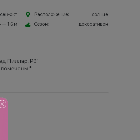
 сен-окт
Расположение:
солнце
4 — 1,6 м
Сезон:
декоративен
ед Пиллар, Р9”
я помечены
*
!