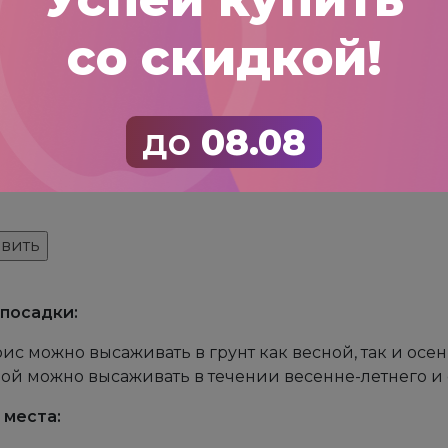
со скидкой!
до
08.08
анить моё имя, email и адрес сайта в этом браузер
посадки:
ис можно высаживать в грунт как весной, так и осе
ой можно высаживать в течении весенне-летнего и 
 места: