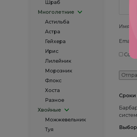
Шраб
Многолетние
Астильба
Имя
*
Астра
Email
*
Гейхера
Ирис
Сохр
Лилейник
Морозник
Флокс
Хоста
Сроки 
Разное
Барбар
Хвойные
систем
Можжевельник
Выбор
Туя