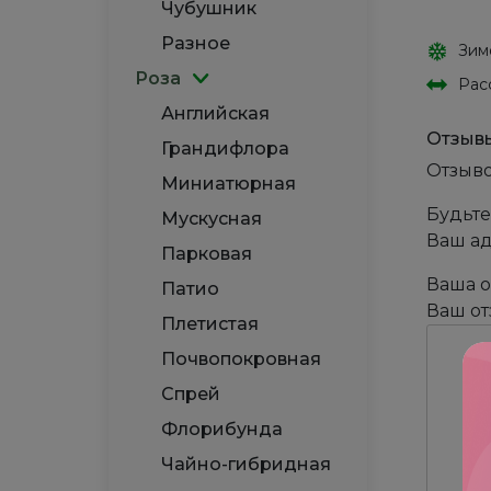
Чубушник
Разное
Зим
Роза
Рас
Английская
Отзыв
Грандифлора
Отзыво
Миниатюрная
Будьте
Мускусная
Ваш ад
Парковая
Ваша 
Патио
Ваш о
Плетистая
Почвопокровная
Спрей
Флорибунда
Чайно-гибридная