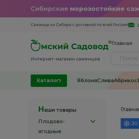
Сибирские
морозостойкие са
Саженцы из Cибири с доставкой по всей России!
Главная
Интернет-магазин саженцев
Каталог
Яблоня
Слива
Абрикос
Н
Главна
аши товары
Плодово-
-30
ягодные