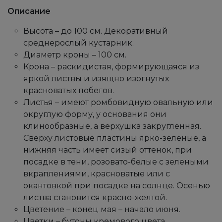
Описание
Высота – до 100 см. Декоративный
среднерослый кустарник.
Диаметр кроны – 100 см.
Крона – раскидистая, формирующаяся из
яркой листвы и изящно изогнутых
красноватых побегов.
Листья – имеют ромбовидную овальную или
округлую форму, у основания они
клинообразные, а верхушка закругленная.
Сверху листовые пластины ярко-зеленые, а
нижняя часть имеет сизый оттенок, при
посадке в тени, розовато-белые с зелеными
вкраплениями, красноватые или с
окантовкой при посадке на солнце. Осенью
листва становится красно-желтой.
Цветение – конец мая – начало июня.
Цветки – бутоны кремового цвета,