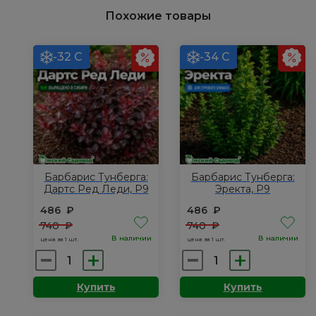
Похожие товары
-32 С
-34 С
Барбарис Тунберга:
Барбарис Тунберга:
Дартс Ред Леди, Р9
Эректа, Р9
486
₽
486
₽
740
₽
740
₽
В наличии
В наличии
цена за 1 шт.
цена за 1 шт.
Количество
Количество
товара
товара
Купить
Купить
Барбарис
Барбарис
Тунберга:
Тунберга: