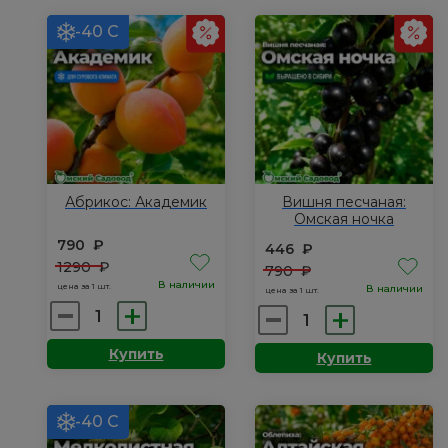
Р9
-40 С
Абрикос: Академик
Вишня песчаная:
Омская ночка
790
₽
446
₽
1290
₽
790
₽
В наличии
цена за 1 шт.
В наличии
цена за 1 шт.
Количество
Количество
товара
товара
Купить
Купить
Абрикос:
Вишня
Академик
песчаная:
Омская
-40 С
ночка