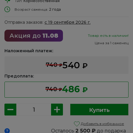
Тип:
Корнесобственная
Возраст саженца:
2 года
Отправка заказов:
с 19 сентября 2026 г.
Акция до
11.08
Товар есть в наличии!
Цена за 1 саженец
Наложенный платеж:
540
740
₽
₽
Предоплата:
486
740
₽
₽
Количество
Купить
товара
Барбарис
Добавить в избранное
Тунберга:
2 500
₽
Осталось
до подарка