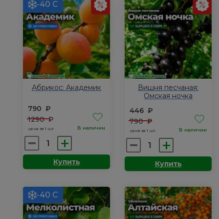
-40 С
Абрикос: Академик
Вишня песчаная:
Омская ночка
790
₽
446
₽
1290
₽
790
₽
В наличии
цена за 1 шт.
В наличии
цена за 1 шт.
Количество
Количество
товара
товара
Купить
Купить
Абрикос:
Вишня
Академик
песчаная:
Омская
-40 С
ночка