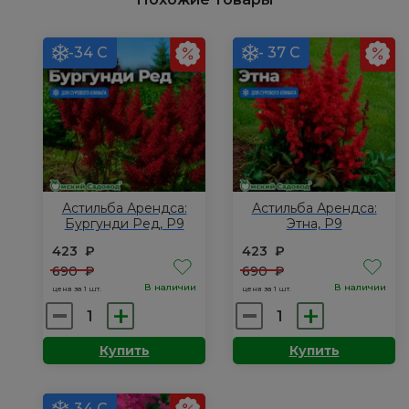
-34 С
- 37 С
Астильба Арендса:
Астильба Арендса:
Бургунди Ред, Р9
Этна, Р9
423
₽
423
₽
690
₽
690
₽
В наличии
В наличии
цена за 1 шт.
цена за 1 шт.
Количество
Количество
товара
товара
Купить
Купить
Астильба
Астильба
Арендса:
Арендса:
Бургунди
Этна,
-34 С