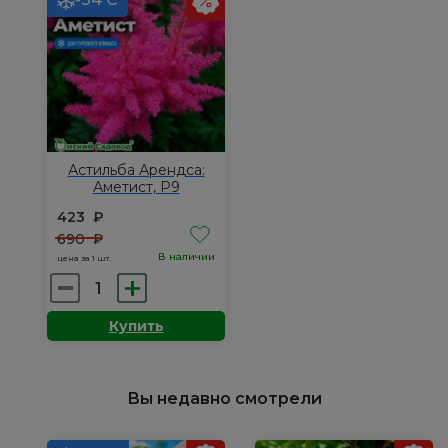
Ред,
Р9
Р9
Астильба Арендса:
Аметист, Р9
423
₽
690
₽
В наличии
цена за 1 шт.
Количество
товара
Купить
Астильба
Арендса:
Аметист,
Вы недавно смотрели
Р9