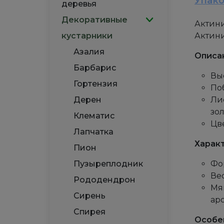
Упак
деревья
Декоративные
Актини
кустарники
Актин
Азалия
Описа
Барбарис
Выс
Гортензия
По
Дерен
Ли
зо
Клематис
Цв
Лапчатка
Харак
Пион
Пузыреплодник
Фо
Вес
Рододендрон
Мя
Сирень
ар
Спирея
Особе