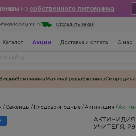
женцы
из
собственного питомника
Отследить заказ
omsksadovod@mail.ru
Акции
Каталог
Доставка и оплата
О нас
Вишня
Земляника
Малина
Груша
Ежевика
Смородина
я
/
Саженцы
/
Плодово-ягодные
/
Актинидия
/
Актини
АКТИНИДИЯ
 С
УЧИТЕЛЯ, Р9