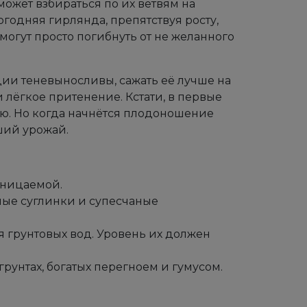
ожет взбираться по их ветвям на
огодняя гирлянда, препятствуя росту,
гут просто погибнуть от не желанного
дии теневыносливы, сажать её лучше на
и лёгкое притенение. Кстати, в первые
ию. Но когда начнётся плодоношение
ший урожай.
оницаемой.
ые суглинки и супесчаные
я грунтовых вод. Уровень их должен
рунтах, богатых перегноем и гумусом.