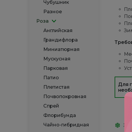
Чубушник
Пл
Разное
Пок
Роза
Пл
Английская
Зим
Грандифлора
Требо
Миниатюрная
Ме
Мускусная
По
Парковая
Уст
Патио
Для 
Плетистая
необ
Почвопокровная
Спрей
Флорибунда
Чайно-гибридная
Зим