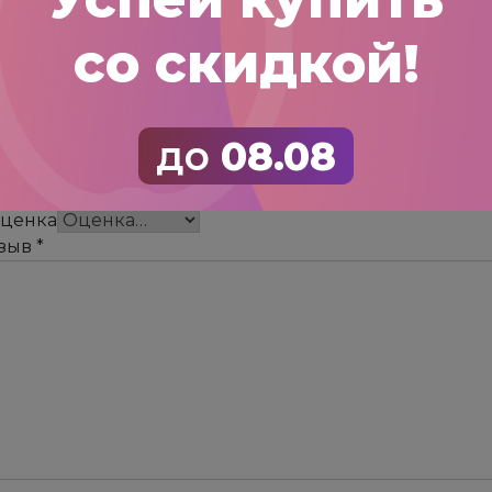
стояния между:
1,5-2 м
Урожайность:
со скидкой!
ы
в пока нет.
до
08.08
 первым, кто оставил отзыв на “Актинидия коломикта
рес email не будет опубликован.
Обязательные пол
оценка
тзыв
*