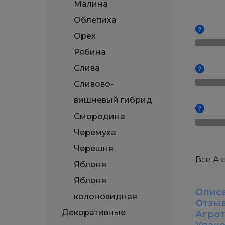
Малина
Облепиха
Орех
Рябина
Слива
Сливово-
вишневый гибрид
Смородина
Черемуха
Черешня
Все А
Яблоня
Яблоня
Опис
колоновидная
Отзы
Декоративные
Агро