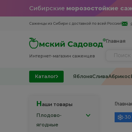
Сибирские
морозостойкие са
Саженцы из Cибири с доставкой по всей России!
Главная
Интернет-магазин саженцев
Каталог
Яблоня
Слива
Абрикос
Н
Главна
аши товары
Плодово-
-30
ягодные