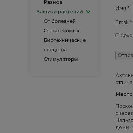
Разное
Имя
*
Защита растений
От болезней
Email
*
От насекомых
Сохр
Биотехнические
средства
Стимуляторы
Актини
отлича
Место
Поскол
очеред
Нельзя
домини