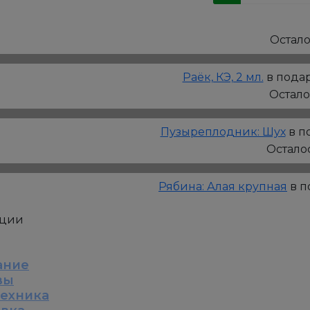
товара
Актинидия
коломикта:
Остал
Память
Учителя,
Раёк, КЭ, 2 мл.
в подар
Р9
Остал
Пузыреплодник: Шух
в п
Остало
Рябина: Алая крупная
в п
кции
ание
вы
техника