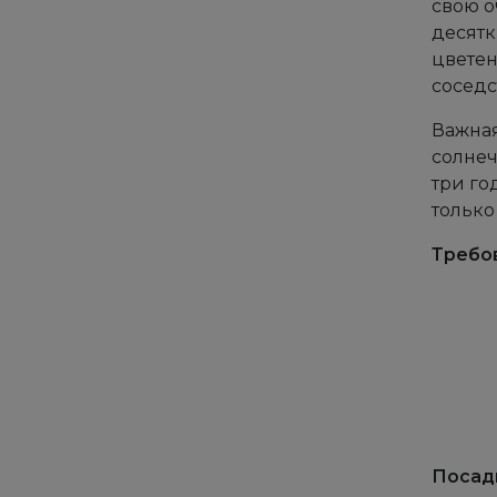
свою о
десятк
цветен
соседс
Важная
солнеч
три го
только
Требов
Посад