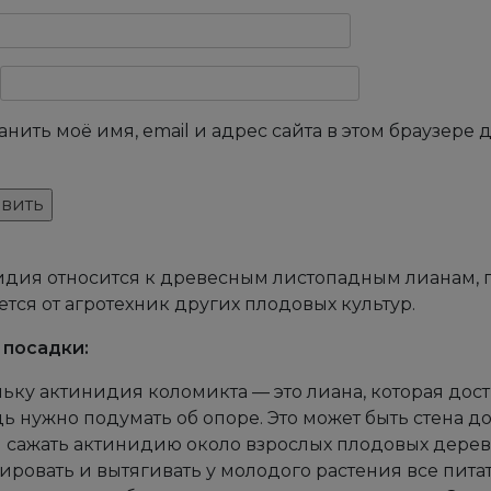
анить моё имя, email и адрес сайта в этом браузер
дия относится к древесным листопадным лианам, п
ется от агротехник других плодовых культур.
 посадки:
ьку актинидия коломикта — это лиана, которая дости
ь нужно подумать об опоре. Это может быть стена до
 сажать актинидию около взрослых плодовых деревь
ровать и вытягивать у молодого растения все пита