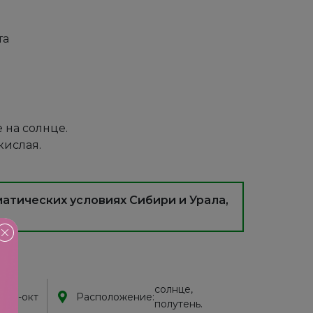
та
 на солнце.
кислая.
атических условиях Сибири и Урала,
!
солнце,
 сен-окт
Расположение:
полутень.