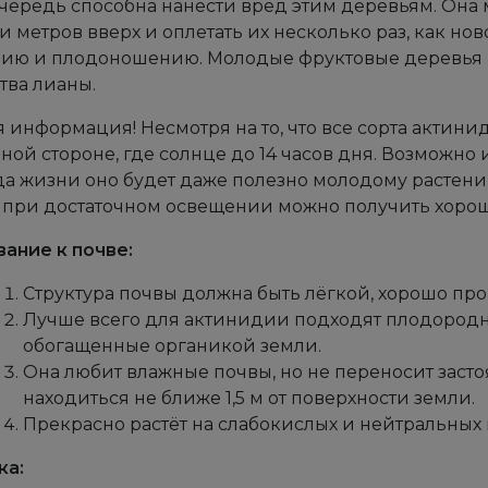
чередь способна нанести вред этим деревьям. Она м
и метров вверх и оплетать их несколько раз, как нов
ию и плодоношению. Молодые фруктовые деревья мо
тва лианы.
 информация! Несмотря на то, что все сорта актини
ной стороне, где солнце до 14 часов дня. Возможно 
да жизни оно будет даже полезно молодому растен
 при достаточном освещении можно получить хоро
ание к почве:
Структура почвы должна быть лёгкой, хорошо пр
Лучше всего для актинидии подходят плодородн
обогащенные органикой земли.
Она любит влажные почвы, но не переносит засто
находиться не ближе 1,5 м от поверхности земли.
Прекрасно растёт на слабокислых и нейтральных г
ка: