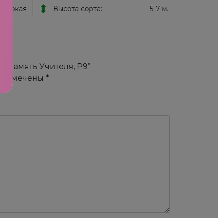
высокая
Высота сорта:
5-7 м.
: Память Учителя, Р9”
я помечены
*