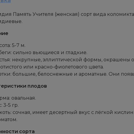
овка
дия Память Учителя (женская) сорт вида коломикта
идиевые.
ние
ота: 5-7 м.
беги: сильно вьющиеся и гладкие.
стья: некрупные, эллиптической формы, окрашены от
лотистого или красно-фиолетового цвета.
етки: большие, белоснежные и ароматные. Они появ
теристики плодов
рма: овальная.
: 3-5 гр.
коть: сочная, имеет десертный вкус с лёгкой кисл
оматом.
нности сорта