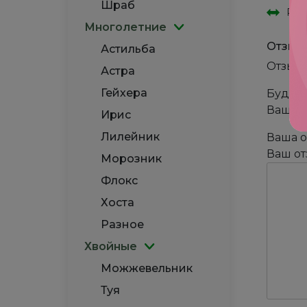
Шраб
Рас
Многолетние
Отзыв
Астильба
Отзыво
Астра
Гейхера
Будьте
Ваш ад
Ирис
Лилейник
Ваша 
Ваш о
Морозник
Флокс
Хоста
Разное
Хвойные
Можжевельник
Туя