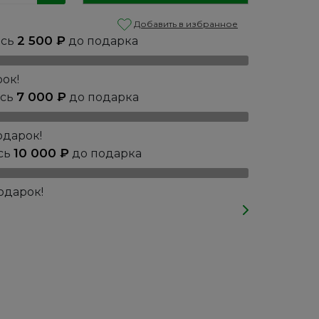
Добавить в избранное
2 500
₽
ось
до подарка
ок!
7 000
₽
ось
до подарка
одарок!
10 000
₽
сь
до подарка
одарок!