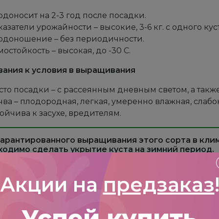
одоносит на 2-3 год после посадки.
азатели урожайности – высокие, 3-6 кг. с одного кус
одоношение – без периодичности.
остойкость – высокая, до -30 С.
вания к условия в выращивания
сто посадки – с рассеянным дневным светом, а также
чва – плодородная, легкая, умеренно влажная, слабо
ойчива к засухе, вредителям.
гарантированного выращивания этого сорта в клим
ходимо сделать укрытие куста на зимний период.
Особенности
Акции на
предзаказ
остойкость:
-30 С
Посадка:
апр-май,
Успей купить