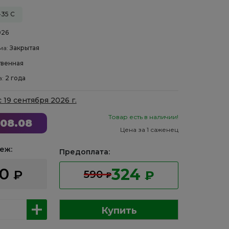
-35 С
026
ма:
Закрытая
венная
а:
2 года
с 19 сентября 2026 г.
Товар есть в наличии!
08.08
Цена за 1 саженец
еж:
Предоплата:
60
324
₽
590
₽
₽
Купить