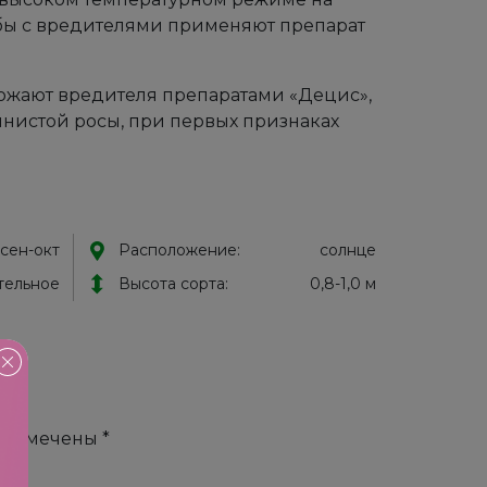
ьбы с вредителями применяют препарат
ожают вредителя препаратами «Децис»,
нистой росы, при первых признаках
 сен-окт
Расположение:
солнце
тельное
Высота сорта:
0,8-1,0 м
!
9”
я помечены
*