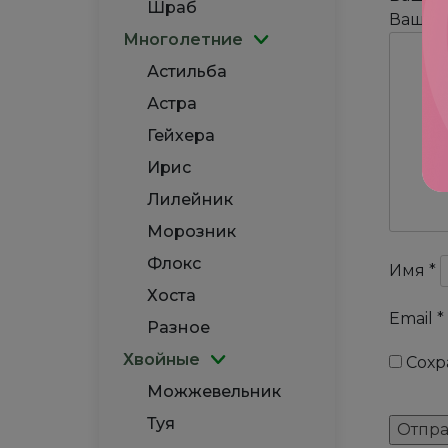
Шраб
Ваш о
Многолетние
Астильба
Астра
Гейхера
Ирис
Лилейник
Морозник
Флокс
Имя
*
Хоста
Email
*
Разное
Хвойные
Сохр
Можжевельник
Туя