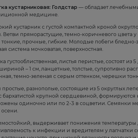
ка кустарниковая: Голдстар
— обладает лечебными
диционной медицине.
кий кустарник с густой компактной кроной округлой 
2 м. Ветви пряморастущие, темно-коричневого цвета у
 тонкие, прочные, гибкие. Молодые побеги бледно-
ая система мочковатая, поверхностная.
ка густооблиственная, листья перистые, состоят из 
, шириной – 1 см, ланцетные, толстые, супротивно р
ная, темно-зеленая с серым оттенком, черешки тон
 простые, разнополые, состоящие из 5 округлых леп
 с бархатистой крупной сердцевиной, формируются 
ожены одиночно или по 2-3 в соцветии. Семянки ме
 осени.
имостойкий, выдерживает понижения температуры до
ивляемость к инфекции и вредителям у лапчатки со
 растение нечасто, при низкой влажности воздуха 