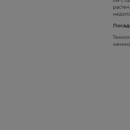
бы с о
растен
недопо
Посад
Технол
начин