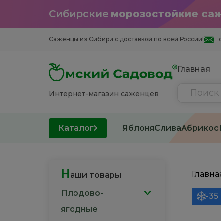
Сибирские
морозостойкие са
Саженцы из Cибири с доставкой по всей России!
Главная
Интернет-магазин саженцев
Каталог
Яблоня
Слива
Абрикос
Н
Главна
аши товары
Плодово-
-35
ягодные