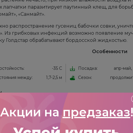
х лапчатки паразитирует паутинный клещ, для бор
майт», «Санмайт».
но распространение гусениц бабочки совки, уничт
». Из грибковых инфекций возможно появление муч
ку Голдстар обрабатывают бордосской жидкостью.
Особенности
остойкость:
-35 С
Посадка:
апр-май,
стояния между:
1,7-2,5 м
Сезон:
продолжи
ы
в пока нет.
Акции на
предзаказ
 первым, кто оставил отзыв на “Лапчатка: Голдстар, Р
рес email не будет опубликован.
Обязательные пол
Успей купить
оценка