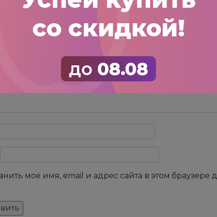
тзыв
*
со скидкой!
до
08.08
анить моё имя, email и адрес сайта в этом браузер