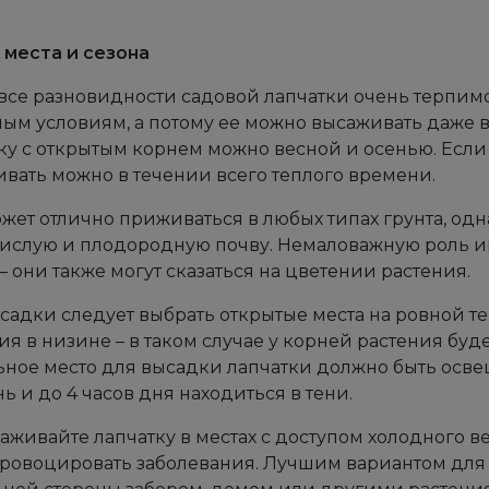
места и сезона
все разновидности садовой лапчатки очень терпим
ым условиям, а потому ее можно высаживать даже в
ку с открытым корнем можно весной и осенью. Если
вать можно в течении всего теплого времени.
жет отлично приживаться в любых типах грунта, од
ислую и плодородную почву. Немаловажную роль и
– они также могут сказаться на цветении растения.
садки следует выбрать открытые места на ровной т
ия в низине – в таком случае у корней растения буд
ное место для высадки лапчатки должно быть освещ
ь и до 4 часов дня находиться в тени.
аживайте лапчатку в местах с доступом холодного в
ровоцировать заболевания. Лучшим вариантом для 