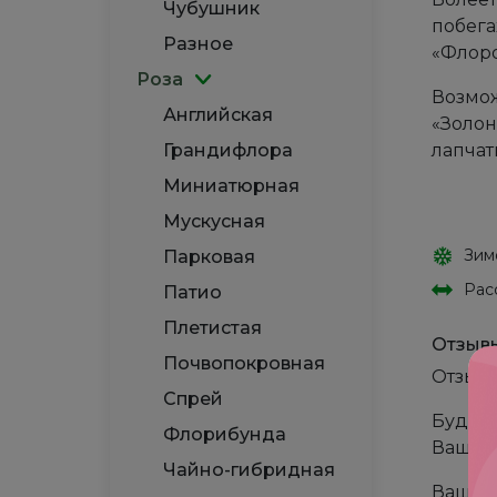
Чубушник
побега
Разное
«Флоро
Роза
Возмож
Английская
«Золон
Грандифлора
лапчат
Миниатюрная
Мускусная
Зим
Парковая
Рас
Патио
Плетистая
Отзыв
Почвопокровная
Отзыво
Спрей
Будьте
Флорибунда
Ваш ад
Чайно-гибридная
Ваша 