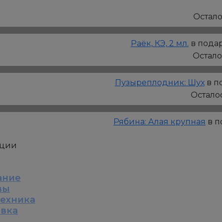
Лапчатка:
Голдстар,
Остал
Р9
Раёк, КЭ, 2 мл.
в подар
Остал
Пузыреплодник: Шух
в п
Остало
Рябина: Алая крупная
в п
кции
ание
вы
техника
овка