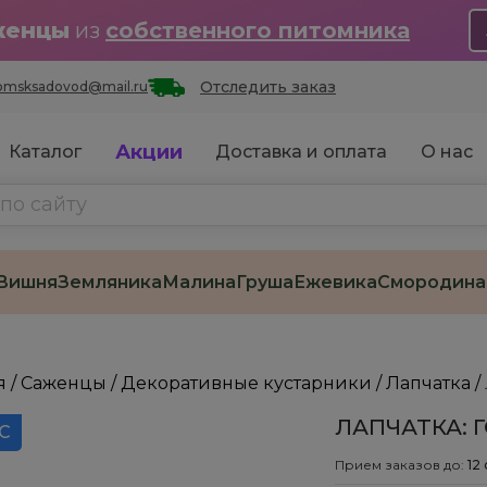
женцы
из
собственного питомника
Отследить заказ
omsksadovod@mail.ru
Акции
Каталог
Доставка и оплата
О нас
Вишня
Земляника
Малина
Груша
Ежевика
Смородина
я
/
Саженцы
/
Декоративные кустарники
/
Лапчатка
/
ЛАПЧАТКА: Г
 С
Прием заказов до:
12