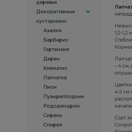
деревья
Лапчат
Декоративные
нетра
кустарники
Невысо
Азалия
1,0-1,
Барбарис
Стебли
Корнев
Гортензия
Дерен
Лапчат
– 4 см
Клематис
опушен
Лапчатка
Цветки
Пион
4-5 см
Пузыреплодник
распол
Рододендрон
начале
Сирень
Сорт з
Спирея
Сопрот
Болеет