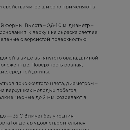
 свойствами, ее широко применяют в
формы. Высота – 0,8-1,0 м, диаметр –
 основания, к верхушке окраска светлее.
зеленые с ворсистой поверхностью.
5 долей в виде вытянутого овала, длиной
асположенные. Поверхность ровная,
кие, средней длины.
естков ярко-желтого цвета, диаметром –
на верхушках молодых побегов,
лкие, черные до 2 мм, созревают в
 — 35 С. Зимует без укрытия.
рта Голдстар удовлетворительная.
и высоком температурном режиме на