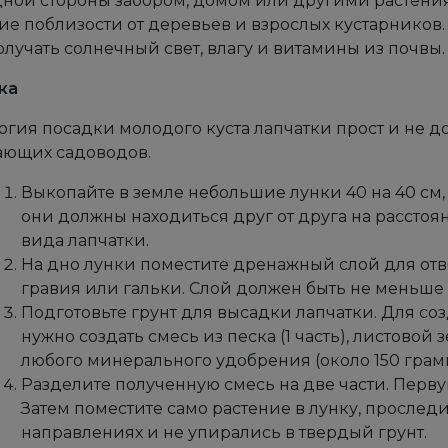
дной стороны забором, домом или другими растения
ие поблизости от деревьев и взрослых кустарников. 
лучать солнечный свет, влагу и витамины из почвы.
ка
огия посадки молодого куста лапчатки прост и не д
ающих садоводов.
Выкопайте в земле небольшие лунки 40 на 40 см, г
они должны находиться друг от друга на расстоя
вида лапчатки.
На дно лунки поместите дренажный слой для отво
гравия или гальки. Слой должен быть не меньше 7
Подготовьте грунт для высадки лапчатки. Для со
нужно создать смесь из песка (1 часть), листовой з
любого минерального удобрения (около 150 грамм
Разделите полученную смесь на две части. Перву
Затем поместите само растение в лунку, проследи
направлениях и не упирались в твердый грунт.