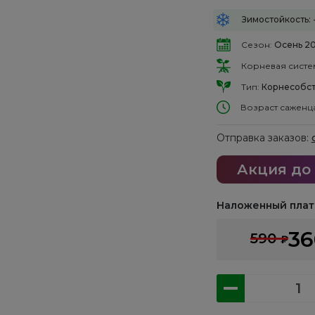
Зимостойкость: 
Сезон:
Осень 2
Корневая систе
Тип:
Корнесобст
Возраст саженц
Отправка заказов:
Акция до
Наложенный плат
3
590
₽
Количество
товара