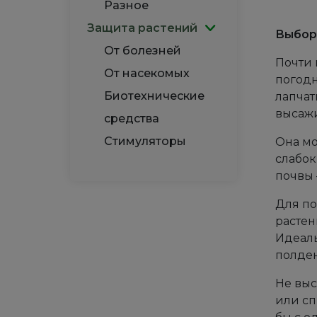
Разное
Защита растений
Выбор 
От болезней
Почти 
От насекомых
погодн
Биотехнические
лапчат
высажи
средства
Стимуляторы
Она мо
слабок
почвы 
Для по
растен
Идеаль
полден
Не выс
или сп