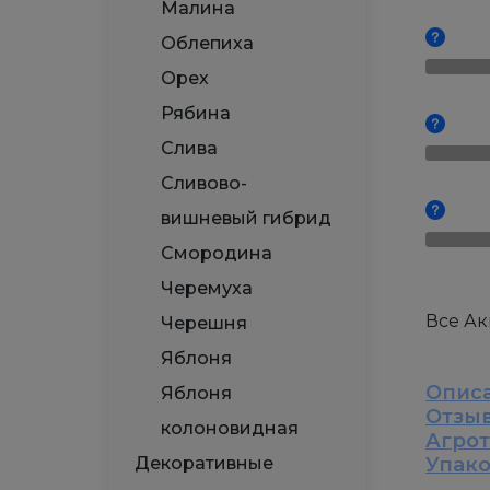
Малина
Облепиха
Орех
Рябина
Слива
Сливово-
вишневый гибрид
Смородина
Черемуха
Все А
Черешня
Яблоня
Опис
Яблоня
Отзы
колоновидная
Агро
Декоративные
Упак