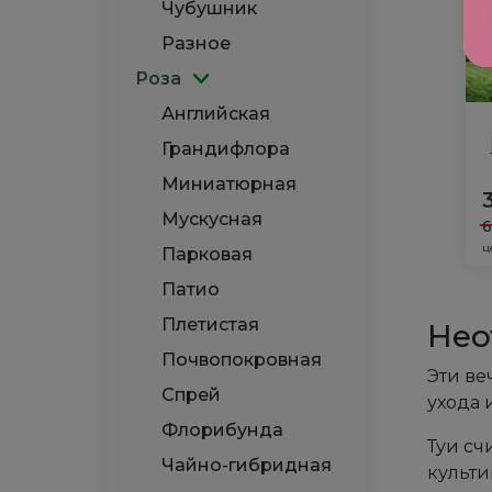
Чубушник
Разное
Роза
Английская
Грандифлора
Миниатюрная
Мускусная
ц
Парковая
Патио
Плетистая
Нео
Почвопокровная
Эти ве
Спрей
ухода 
Флорибунда
Туи сч
Чайно-гибридная
культи