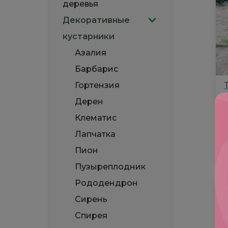
деревья
Р
Декоративные
кустарники
Азалия
Барбарис
Гортензия
Дерен
Клематис
Лапчатка
ц
Пион
Ко
то
Пузыреплодник
Ту
Рододендрон
за
Сирень
См
Р
Спирея