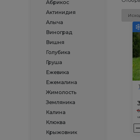
Отобра
Абрикос
Актинидия
Алыча
Виноград
Вишня
Голубика
Груша
Ежевика
Ежемалина
Жимолость
Земляника
Калина
ц
Клюква
Ко
Крыжовник
то