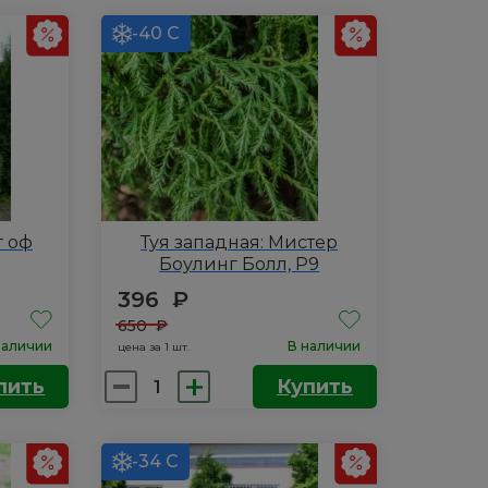
Туя
западная:
-40 С
Голден
Глоб,
Р9
г оф
Туя западная: Мистер
Боулинг Болл, Р9
396
₽
650
₽
наличии
В наличии
цена за 1 шт.
Количество
пить
Купить
товара
Туя
западная:
-34 С
Мистер