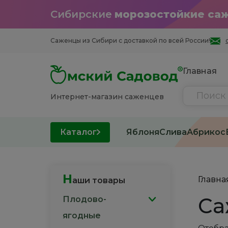
Сибирские
морозостойкие са
Саженцы из Cибири с доставкой по всей России!
Главная
Интернет-магазин саженцев
Каталог
Яблоня
Слива
Абрикос
Н
Главна
аши товары
Са
Плодово-
ягодные