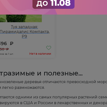
до
11.08
Туя западная:
Пирамидалис Компакта,
Р9
396
₽
650
₽
Нет в наличии
ена за 1 шт.
тразимые и полезные…
чнозеленые деревья отличаются превосходной моро
и легко размножаются.
итаются одними из самых популярных растений сем
вируются в США и России в лекарственных и декора