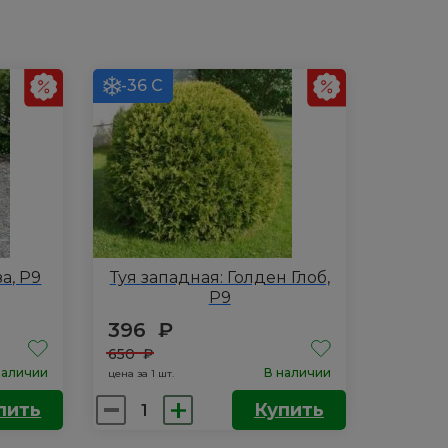
-36 С
а, Р9
Туя западная: Голден Глоб,
Р9
396
₽
650
₽
наличии
В наличии
цена за 1 шт.
Количество
пить
Купить
товара