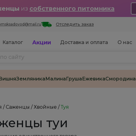
женцы
из
собственного питомника
Отследить заказ
omsksadovod@mail.ru
Акции
Каталог
Доставка и оплата
О нас
Вишня
Земляника
Малина
Груша
Ежевика
Смородина
я
/
Саженцы
/
Хвойные
/
Туя
женцы туи