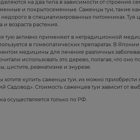
деляются на два типа в зависимости от строения с
менные и покрытосеменные. Саженцы туи, такие как 
 недорого в специализированных питомниках. Туя 
та и возраста растения.
я тую активно применяют в нетрадиционной медиц
пользуется в гомеопатических препаратах. В Японии
ентом медицины для лечения различных заболева
читали использовать это дерево, полагая, что оно 
ы, цистите, ревматизме и энурезе.
ы хотите купить саженцы туи, их можно приобрести к
й Садовод». Стоимость саженцев туи зависит от выб
ка осуществляется только по РФ.