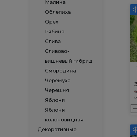
Ту
Малина
за
Облепиха
Бр
Орех
Р
Рябина
Слива
Сливово-
вишневый гибрид
Смородина
Черемуха
Черешня
ц
Яблоня
Ко
Яблоня
то
колоновидная
Ту
Декоративные
за
Да