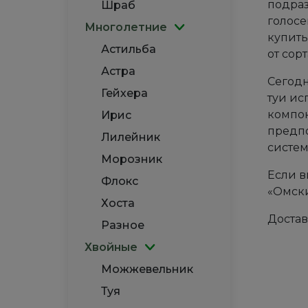
подраз
Шраб
голосе
Многолетние
купить
Астильба
от сор
Астра
Сегодн
Гейхера
туи ис
компон
Ирис
предпо
Лилейник
систем
Морозник
Если в
Флокс
«Омски
Хоста
Достав
Разное
Хвойные
Можжевельник
Туя