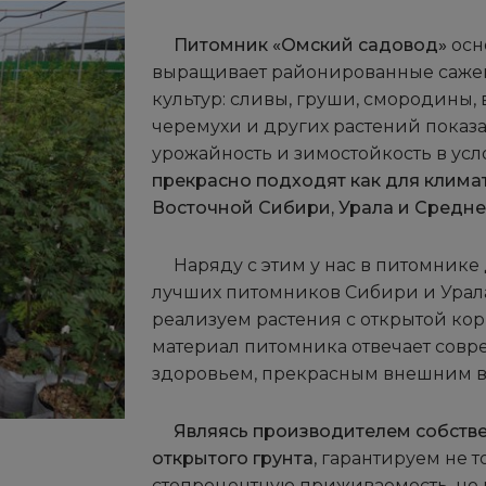
Питомник «Омский садовод»
осн
выращивает районированные сажен
культур: сливы, груши, смородины,
черемухи и других растений показа
урожайность и зимостойкость в усл
прекрасно подходят как для климат
Восточной Сибири, Урала и Средне
Наряду с этим у нас в питомник
лучших питомников Сибири и Урал
реализуем растения с открытой ко
материал питомника отвечает совр
здоровьем, прекрасным внешним в
Являясь производителем собств
открытого грунта
, гарантируем не 
стопроцентную приживаемость, но 