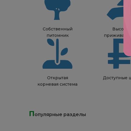
Собственный
Высока
питомник
приживаем
Открытая
Доступные 
корневая система
П
опулярные разделы