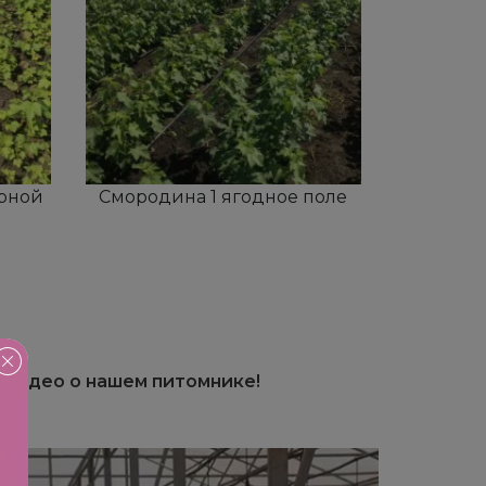
рной
Смородина 1 ягодное поле
 видео о нашем питомнике!
!