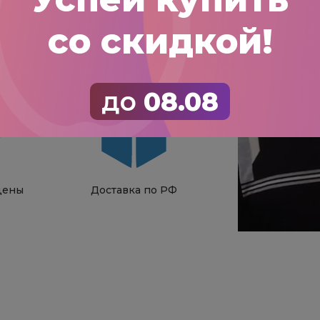
со скидкой!
я
Все виды
ость
садовых культур
до
08.08
цены
Доставка по РФ