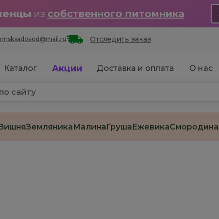
женцы
из
собственного питомника
Отследить заказ
omsksadovod@mail.ru
Акции
Каталог
Доставка и оплата
О нас
Вишня
Земляника
Малина
Груша
Ежевика
Смородина