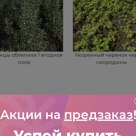
нцы облепихи 1 ягодное
Укоренный черенок че
поле.
смородины
П
осмотрите
Акции на
предзаказ
Успей купить