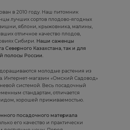
ован в 2010 году. Наш питомник
цы лучших сортов плодово-ягодных
 вишни, яблони, крыжовника, малины,
вших отличное качество плодов,
овиях Сибири.
Наши саженцы
а Северного Казахстана, так и для
й полосы России.
е доращиваются молодые растения из
а. Интернет-магазин «Омский Садовод»
рневой системой. Весь посадочный
еменным стандартам, отличается
идом, хорошей приживаемостью.
енного посадочного материала
только его качество и практически
и доступные цены. Перед