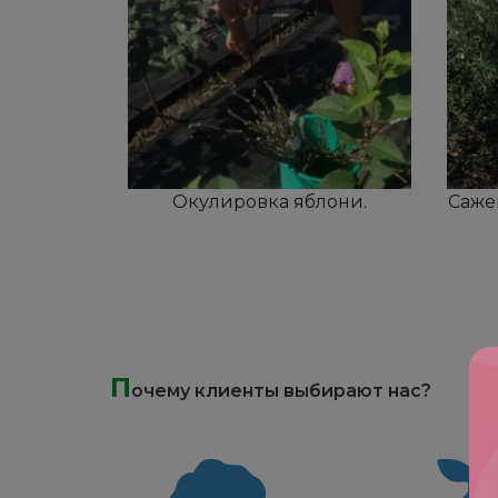
Окулировка яблони.
Саже
П
очему клиенты выбирают нас?