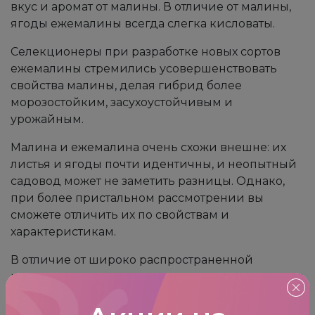
вкус и аромат от малины. В отличие от малины,
ягоды ежемалины всегда слегка кисловаты.
Селекционеры при разработке новых сортов
ежемалины стремились усовершенствовать
свойства малины, делая гибрид более
морозостойким, засухоустойчивым и
урожайным.
Малина и ежемалина очень схожи внешне: их
листья и ягоды почти идентичны, и неопытный
садовод может не заметить разницы. Однако,
при более пристальном рассмотрении вы
сможете отличить их по свойствам и
характеристикам.
В отличие от широко распространенной
малины, ежемалина не настолько популярна, так
как ее вкус не сравнится с сладкими плодами
малины, ставшими неотъемлемой частью наших