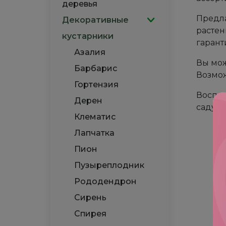
деревья
Предла
Декоративные
растен
кустарники
гарант
Азалия
Вы мож
Барбарис
Возмож
Гортензия
Воспол
Дерен
саду у
Клематис
Лапчатка
Пион
Пузыреплодник
Рододендрон
Сирень
Спирея