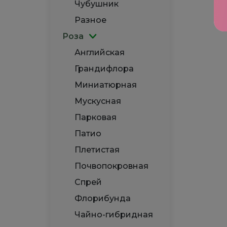
Чубушник
Разное
Роза
Английская
Грандифлора
Миниатюрная
Мускусная
Парковая
Патио
Плетистая
Почвопокровная
Спрей
Флорибунда
Чайно-гибридная