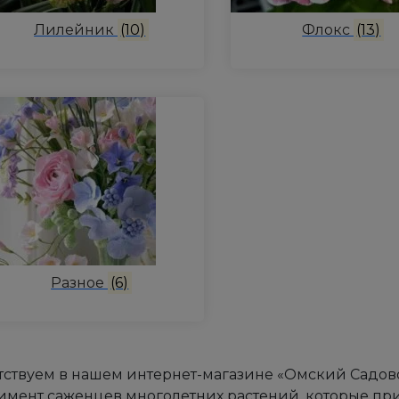
Лилейник
(10)
Флокс
(13)
Разное
(6)
ствуем в нашем интернет-магазине «Омский Садово
имент саженцев многолетних растений, которые пр