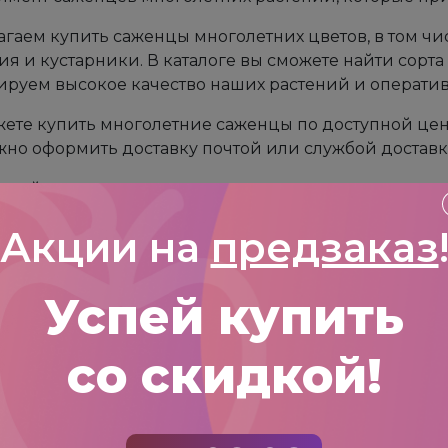
гаем купить саженцы многолетних цветов, в том ч
ия и кустарники. В каталоге вы сможете найти сорта 
ируем высокое качество наших растений и оператив
ете купить многолетние саженцы по доступной цене
но оформить доставку почтой или службой доставк
ьзуйтесь нашим каталогом для заказа саженцев мно
голок красоты!
Акции на
предзаказ
Успей купить
со скидкой!