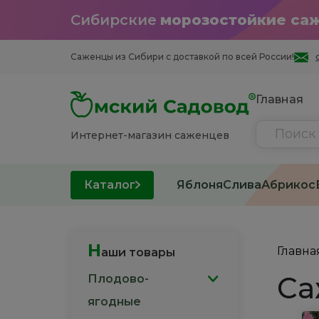
Сибирские
морозостойкие са
Саженцы из Cибири с доставкой по всей России!
Главная
Интернет-магазин саженцев
Каталог
Яблоня
Слива
Абрикос
Н
Главна
аши товары
Са
Плодово-
ягодные