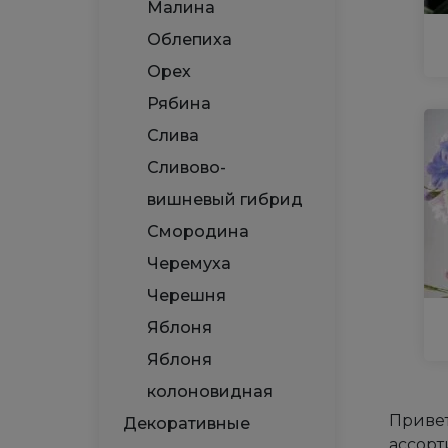
Малина
Облепиха
Орех
Рябина
Слива
Сливово-
вишневый гибрид
Смородина
Черемуха
Черешня
Яблоня
Яблоня
колоновидная
Привет
Декоративные
ассорт