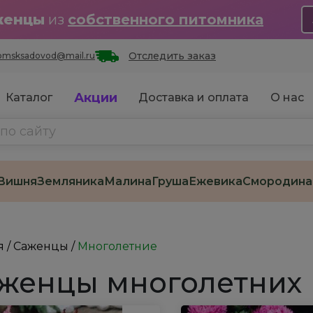
женцы
из
собственного питомника
Отследить заказ
omsksadovod@mail.ru
Акции
Каталог
Доставка и оплата
О нас
Вишня
Земляника
Малина
Груша
Ежевика
Смородина
я
/
Саженцы
/
Многолетние
женцы многолетних