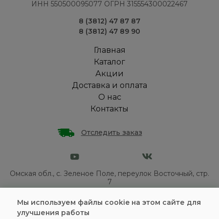
ИНН 550500095077 ОГРН 315554300022467
8 (3812) 47 87 87
8 (3812) 47 89 90
Главная
Каталог
Акции
Доставка и оплата
О нас
Контакты
Отследить заказ
Омская обл., с. Зеленое Поле, переулок Восточный, стр.
7
Политика конфиденциальности
Мы используем файлы cookie на этом сайте для
улучшения работы
Пользовательское соглашение