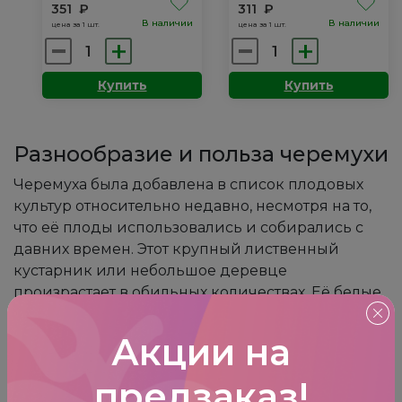
351
₽
311
₽
В наличии
В наличии
цена за 1 шт.
цена за 1 шт.
Количество
Количество
товара
товара
Купить
Купить
Черемуха:
Черемуха:
Пурпуровая
Розовая
свеча
мечта
Разнообразие и польза черемухи
Черемуха была добавлена в список плодовых
культур относительно недавно, несмотря на то,
что её плоды использовались и собирались с
давних времен. Этот крупный лиственный
кустарник или небольшое деревце
произрастает в обильных количествах. Её белые
цветки с неповторимым ароматом собраны в
кисти. Известны лечебные свойства черемухи, и
Акции на
практически все её части используются в
медицине, начиная от цветков и листьев, и
предзаказ
!
заканчивая плодами и корой. Плоды содержат