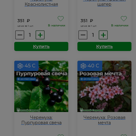
Краснолистная
шатер
351
₽
351
₽
В наличии
В наличии
цена за 1 шт.
цена за 1 шт.
Количество
Количество
товара
товара
Купить
Купить
Черемуха:
Черемуха:
Краснолистная
Красный
шатер
-45 С
-40 С
Черемуха:
Черемуха: Розовая
Пурпуровая свеча
мечта