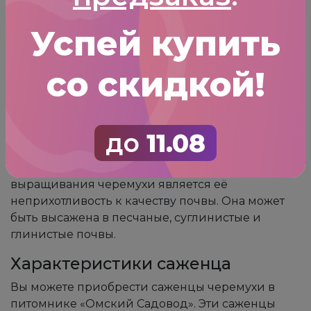
глюкозу, фруктозу, яблочную и лимонную
Успей купить
кислоты, а также другие полезные вещества и
соединения. Среди разнообразия видов
черемухи есть те, которые широко
со скидкой!
распространены и выращиваются.
Требования к посадке
Саженцы черемухи высаживают как весной, так
до
11.08
и осенью. Это морозостойкая культура и не
требует сложного ухода. Одним из преимуществ
выращивания черемухи является её
неприхотливость к качеству почвы. Она может
быть высажена в песчаные, суглинистые и
глинистые почвы.
Характеристики саженца
Вы можете приобрести саженцы черемухи в
питомнике «Омский Садовод». Эти саженцы