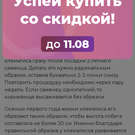
Успей купить
калия, а после цветения вносят подкормки с
содержанием фосфора. Нередко садоводы
со скидкой!
используют специализированные удобрения
для цветущих кустарников, какие как Покон или
Агрикол.
до
11.08
Правила обрезки
Очень важно – не забыть обрезать побеги
клематиса сразу после посадки 2 летнего
саженца. Делать это нужно радикальным
образом, оставив буквально 2-3 почки снизу.
Повторить процедуру необходимо через пару
недель. Если саженец однолетний, то
корневище высаживается без обрезки.
Осенью первого года жизни клематиса его
обрезают таким образом, чтобы высота побега
составляла не более 30 см. Именно благодаря
правильной обрезке у клематисов развивается