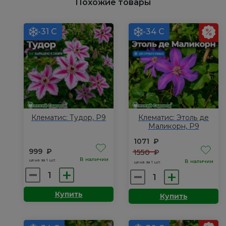
Похожие товары
-31 С
-34 С
Клематис: Тудор, Р9
Клематис: Этоль де
Маликорн, Р9
1071
₽
999
₽
1550
₽
В наличии
цена за 1 шт.
В наличии
цена за 1 шт.
Количество
Количество
товара
товара
Купить
Купить
Клематис:
Клематис:
Тудор,
Этоль
Р9
де