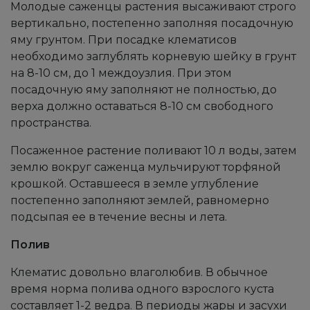
Молодые саженцы растения высаживают строго
вертикально, постепенно заполняя посадочную
яму грунтом. При посадке клематисов
необходимо заглублять корневую шейку в грунт
на 8-10 см, до 1 междоузлия. При этом
посадочную яму заполняют не полностью, до
верха должно оставаться 8-10 см свободного
пространства.
Посаженное растение поливают 10 л воды, затем
землю вокруг саженца мульчируют торфяной
крошкой. Оставшееся в земле углубление
постепенно заполняют землей, равномерно
подсыпая ее в течение весны и лета.
Полив
Клематис довольно влаголюбив. В обычное
время норма полива одного взрослого куста
составляет 1-2 ведра. В периоды жары и засухи