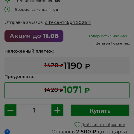
Тип:
Корнесобственная
Возраст саженца:
1 год
Отправка заказов:
с 19 сентября 2026 г.
Акция до
11.08
Товар есть в наличии!
Цена за 1 саженец
Наложенный платеж:
1190
1420
₽
₽
Предоплата:
1071
1420
₽
₽
Количество
Купить
товара
Клематис:
Добавить в избранное
Балтик,
2 500
₽
Осталось
до подарка