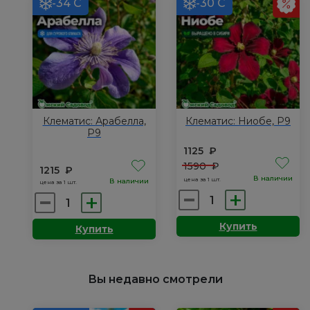
-34 С
-30 С
Маликорн,
Р9
Клематис: Арабелла,
Клематис: Ниобе, Р9
Р9
1125
₽
1590
₽
1215
₽
В наличии
цена за 1 шт.
В наличии
цена за 1 шт.
Количество
Количество
товара
товара
Купить
Купить
Клематис:
Клематис:
Ниобе,
Арабелла,
Р9
Р9
Вы недавно смотрели