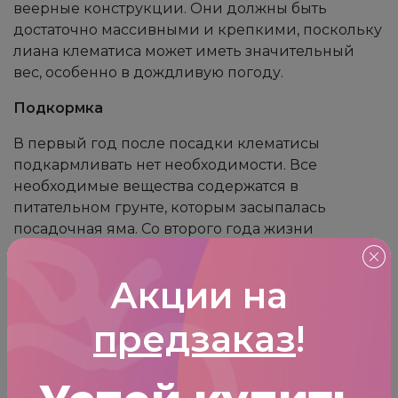
веерные конструкции. Они должны быть
достаточно массивными и крепкими, поскольку
лиана клематиса может иметь значительный
вес, особенно в дождливую погоду.
Подкормка
В первый год после посадки клематисы
подкармливать нет необходимости. Все
необходимые вещества содержатся в
питательном грунте, которым засыпалась
посадочная яма. Со второго года жизни
подкормка клематисов в открытом грунте может
производиться несколько раз за сезон. Ранней
Акции на
весной вносятся азотсодержащие удобрения,
стимулирующие быстрый рост побегов
предзаказ
!
растения и усиленный набор им зеленой массы.
В период созревания бутонов кусты клематисов
подкармливают удобрениями с содержанием