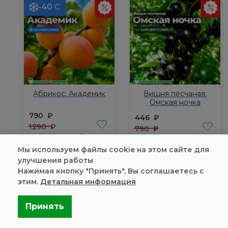
-40 С
Абрикос: Академик
Вишня песчаная:
Омская ночка
790
₽
446
₽
1290
₽
790
₽
В наличии
цена за 1 шт.
В наличии
цена за 1 шт.
Мы используем файлы cookie на этом сайте для
Количество
Количество
улучшения работы
товара
товара
Нажимая кнопку "Принять", Вы соглашаетесь с
Купить
Купить
Абрикос:
Вишня
этим.
Детальная информация
Академик
песчаная:
Омская
-40 С
Принять
ночка