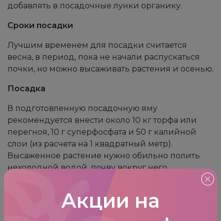
добавлять в посадочные лунки органику.
Сроки посадки
Лучшим временем для посадки считается
весна, в период, пока не начали распускаться
почки, но можно высаживать растения и осенью.
Посадка
В подготовленную посадочную яму
рекомендуется внести около 10 кг торфа или
перегноя, 10 г суперфосфата и 50 г калийной
слои (из расчета на 1 квадратный метр).
Высаженное растение нужно обильно полить
нехолодной водой, почву вокруг него
замульчировать.
Акции на
После посадки побеги саженца укорачивают,
оставляя примерно треть длины.