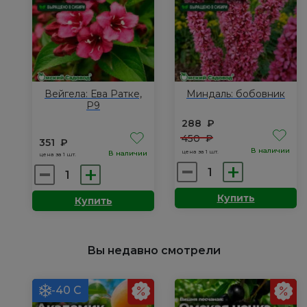
Вейгела: Ева Ратке,
Миндаль: бобовник
Р9
288
₽
450
₽
351
₽
В наличии
цена за 1 шт.
В наличии
цена за 1 шт.
Количество
Количество
товара
товара
Купить
Купить
Миндаль:
Вейгела:
бобовник
Ева
Ратке,
Вы недавно смотрели
Р9
-40 С