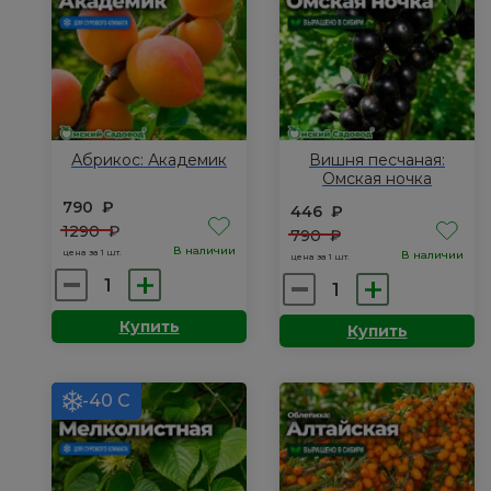
Абрикос: Академик
Вишня песчаная:
Омская ночка
790
₽
446
₽
1290
₽
790
₽
В наличии
цена за 1 шт.
В наличии
цена за 1 шт.
Количество
Количество
товара
товара
Купить
Купить
Абрикос:
Вишня
Академик
песчаная:
Омская
-40 С
ночка