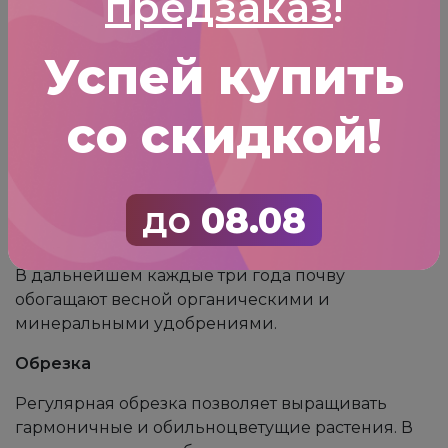
предзаказ
!
Полив
Успей купить
К поливу кустарники не слишком
требовательны, его проводят в основном в
жаркие засушливые периоды.
со скидкой!
Подкормка
Растения рекомендуется подкармливать,
до
08.08
начиная с 3-го года вегетации, например,
мочевиной, из расчета 15 г на 1 м2.
В дальнейшем каждые три года почву
обогащают весной органическими и
минеральными удобрениями.
Обрезка
Регулярная обрезка позволяет выращивать
гармоничные и обильноцветущие растения. В