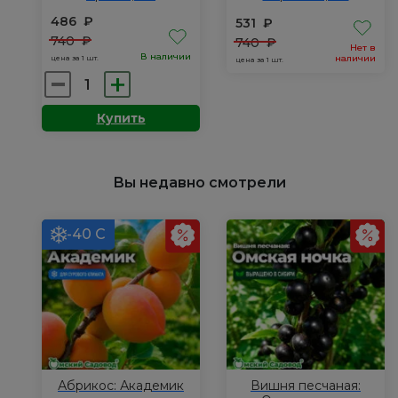
486
₽
531
₽
740
₽
740
₽
Нет в
В наличии
наличии
цена за 1 шт.
цена за 1 шт.
Количество
товара
Купить
Барбарис
Тунберга:
Эректа,
Вы недавно смотрели
Р9
-40 С
Абрикос: Академик
Вишня песчаная: