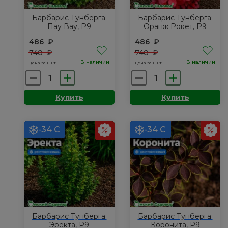
Барбарис Тунберга:
Барбарис Тунберга:
Пау Вау, Р9
Оранж Рокет, Р9
486
₽
486
₽
740
₽
740
₽
В наличии
В наличии
цена за 1 шт.
цена за 1 шт.
Количество
Количество
товара
товара
Купить
Купить
Барбарис
Барбарис
Тунберга:
Тунберга:
Пау
Оранж
-34 С
-34 С
Вау,
Рокет,
Р9
Р9
Барбарис Тунберга:
Барбарис Тунберга:
Эректа, Р9
Коронита, Р9