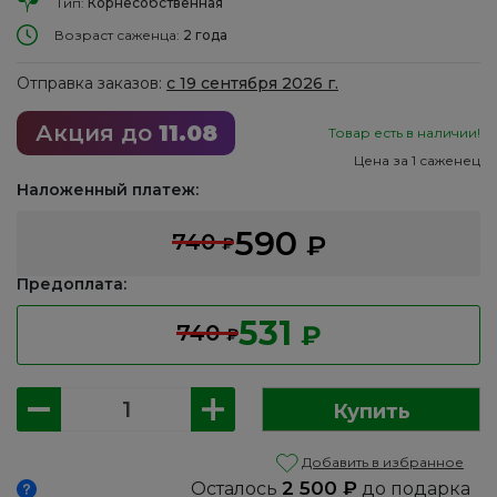
Тип:
Корнесобственная
Возраст саженца:
2 года
Отправка заказов:
с 19 сентября 2026 г.
Акция до
11.08
Товар есть в наличии!
Цена за 1 саженец
Наложенный платеж:
590
740
₽
₽
Предоплата:
531
740
₽
₽
Количество
Купить
товара
Барбарис
Добавить в избранное
Тунберга:
2 500
₽
Осталось
до подарка