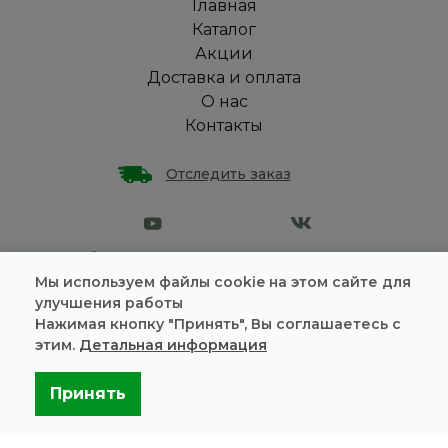
Главная
Каталог
Акции
Доставка и оплата
О нас
Контакты
Отследить заказ
Омская обл., с. Зеленое Поле, переулок Восточный, стр.
7
Мы используем файлы cookie на этом сайте для
улучшения работы
Политика конфиденциальности
Нажимая кнопку "Принять", Вы соглашаетесь с
Пользовательское соглашение
этим.
Детальная информация
Информация на сайте является
публичной офертой
Принять
Разработка и продвижение