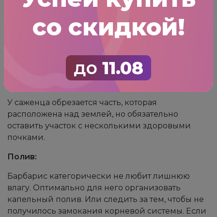
Поставить саженец, аккуратно
расправить кони.
со скидкой!
Засыпать все оставшейся питательной
смесью, чтобы корневая шейка была на
уровне земли.
Землю уплотнить.
до
11.08
Кустарник полить.
Мульчировать саженец торфом.
У саженца обрезается часть, которая
расположена над землей, но обязательно
оставить участок с несколькими здоровыми
почками.
Полив:
Барбарис категорически не любит лишнюю
влагу. Оптимально для него организовать
капельный полив. Или следить за тем, чтобы не
получилось замокания корневой системы. Если