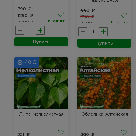
Омская ночка
790
₽
446
₽
1290
₽
790
₽
В наличии
цена за 1 шт.
В наличии
цена за 1 шт.
Количество
Количество
товара
товара
Купить
Купить
Абрикос:
Вишня
Академик
песчаная:
Омская
-40 С
ночка
Липа: мелколистная
Облепиха: Алтайская
351
₽
360
₽