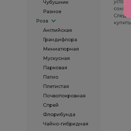
устойч
Чубушник
соков,
Разное
Следит
Роза
купить
Английская
Грандифлора
Миниатюрная
Мускусная
Парковая
Патио
Плетистая
Почвопокровная
Спрей
Флорибунда
Чайно-гибридная