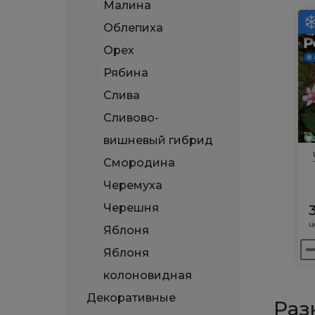
Че
Малина
Кр
Облепиха
Орех
Рябина
Слива
Сливово-
вишневый гибрид
Смородина
Черемуха
Черешня
ц
Яблоня
Ко
Яблоня
то
колоновидная
Че
Декоративные
Ро
Раз
ме