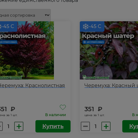
жение единственного товара
-45 С
-45 С
Черемуха: Краснолистная
Черемуха: Красный 
351
₽
351
₽
В наличии
В 
ена за 1 шт.
цена за 1 шт.
личество
Количество
Купить
Ку
вара
товара