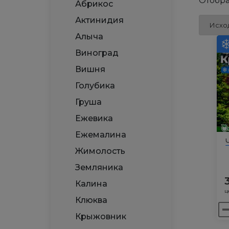
Отобра
Абрикос
Актинидия
Алыча
Виноград
Вишня
Голубика
Груша
Ежевика
Ежемалина
Жимолость
Земляника
Калина
ц
Клюква
Ко
Крыжовник
то