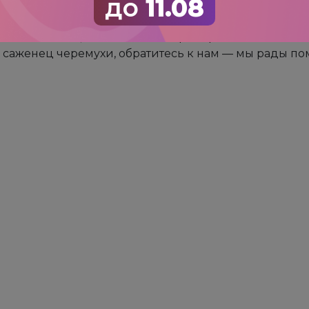
до
11.08
ивостью к вредителям и болезням. Они универсаль
 компотов. Некоторые сорта используют для наливок
е за акциями, чтобы сделать приобретение более в
 саженец черемухи, обратитесь к нам — мы рады по