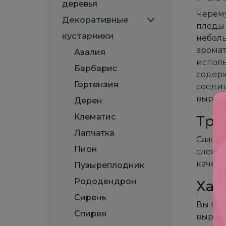
деревья
Черему
Декоративные
плоды 
кустарники
неболь
аромат
Азалия
исполь
Барбарис
содерж
Гортензия
соедин
выращ
Дерен
Клематис
Тре
Лапчатка
Саженц
Пион
сложно
качест
Пузыреплодник
Рододендрон
Хар
Сирень
Вы мож
Спирея
выраще