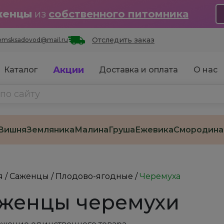
женцы
из
собственного питомника
Отследить заказ
omsksadovod@mail.ru
Акции
Каталог
Доставка и оплата
О нас
Вишня
Земляника
Малина
Груша
Ежевика
Смородина
я
/
Саженцы
/
Плодово-ягодные
/
Черемуха
женцы черемухи