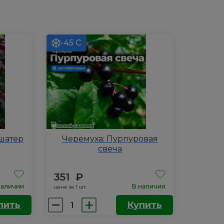
-45 С
шатер
Черемуха: Пурпуровая
свеча
351
₽
наличии
В наличии
цена за 1 шт.
Количество
пить
Купить
товара