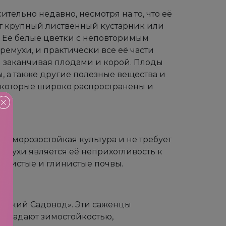
тельно недавно, несмотря на то, что её
от крупный лиственный кустарник или
. Её белые цветки с неповторимым
ремухи, и практически все её части
 и заканчивая плодами и корой. Плоды
, а также другие полезные вещества и
, которые широко распространены и
!
то морозостойкая культура и не требует
мухи является её неприхотливость к
линистые и глинистые почвы.
мский Садовод». Эти саженцы
обладают зимостойкостью,