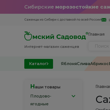
Сибирские
морозостойкие са
Саженцы из Cибири с доставкой по всей России!
Главная
Интернет-магазин саженцев
Каталог
Яблоня
Слива
Абрикос
Н
Главна
аши товары
Са
Плодово-
ягодные