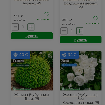
Ауреус, Р9
Воздушный десант,
Р9
351
₽
351
₽
В наличии
цена за 1 шт.
В наличии
цена за 1 шт.
Количество
Количество
товара
товара
Купить
Жасмин
Купить
Жасмин
(Чубушник):
(Чубушник):
Ауреус,
Воздушный
Р9
-40 С
-34 С
десант,
Р9
Жасмин (Чубушник):
Жасмин (Чубушник):
Гном, Р9
Зоя
Космодемьянская, Р9