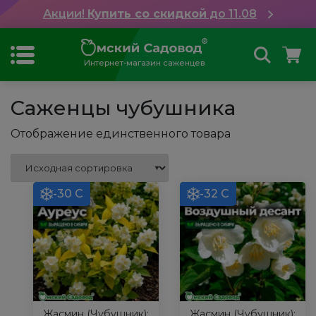
Акции!
Купить со скидкой
до 11.08
Интернет-магазин саженцев
Саженцы чубушника
Отображение единственного товара
-30 С
-32 С
Жасмин (Чубушник):
Жасмин (Чубушник):