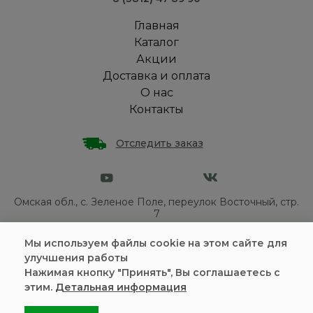
Главная
Каталог
Акции
Доставка и оплата
О нас
Контакты
Отследить заказ
Омская обл., с. Зеленое Поле, переулок Восточный, стр.
7
Политика конфиденциальности
Мы используем файлы cookie на этом сайте для
улучшения работы
Пользовательское соглашение
Нажимая кнопку "Принять", Вы соглашаетесь с
Информация на сайте является
публичной офертой
этим.
Детальная информация
Разработка и продвижение